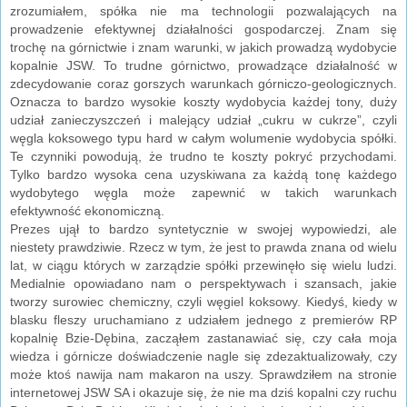
zrozumiałem, spółka nie ma technologii pozwalających na
prowadzenie efektywnej działalności gospodarczej. Znam się
trochę na górnictwie i znam warunki, w jakich prowadzą wydobycie
kopalnie JSW. To trudne górnictwo, prowadzące działalność w
zdecydowanie coraz gorszych warunkach górniczo-geologicznych.
Oznacza to bardzo wysokie koszty wydobycia każdej tony, duży
udział zanieczyszczeń i malejący udział „cukru w cukrze”, czyli
węgla koksowego typu hard w całym wolumenie wydobycia spółki.
Te czynniki powodują, że trudno te koszty pokryć przychodami.
Tylko bardzo wysoka cena uzyskiwana za każdą tonę każdego
wydobytego węgla może zapewnić w takich warunkach
efektywność ekonomiczną.
Prezes ujął to bardzo syntetycznie w swojej wypowiedzi, ale
niestety prawdziwie. Rzecz w tym, że jest to prawda znana od wielu
lat, w ciągu których w zarządzie spółki przewinęło się wielu ludzi.
Medialnie opowiadano nam o perspektywach i szansach, jakie
tworzy surowiec chemiczny, czyli węgiel koksowy. Kiedyś, kiedy w
blasku fleszy uruchamiano z udziałem jednego z premierów RP
kopalnię Bzie-Dębina, zacząłem zastanawiać się, czy cała moja
wiedza i górnicze doświadczenie nagle się zdezaktualizowały, czy
może ktoś nawija nam makaron na uszy. Sprawdziłem na stronie
internetowej JSW SA i okazuje się, że nie ma dziś kopalni czy ruchu