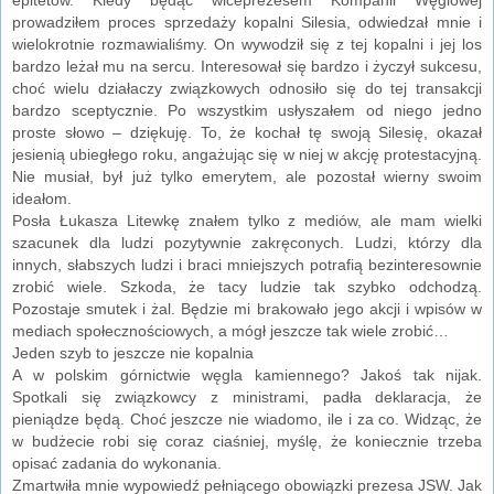
prowadziłem proces sprzedaży kopalni Silesia, odwiedzał mnie i
wielokrotnie rozmawialiśmy. On wywodził się z tej kopalni i jej los
bardzo leżał mu na sercu. Interesował się bardzo i życzył sukcesu,
choć wielu działaczy związkowych odnosiło się do tej transakcji
bardzo sceptycznie. Po wszystkim usłyszałem od niego jedno
proste słowo – dziękuję. To, że kochał tę swoją Silesię, okazał
jesienią ubiegłego roku, angażując się w niej w akcję protestacyjną.
Nie musiał, był już tylko emerytem, ale pozostał wierny swoim
ideałom.
Posła Łukasza Litewkę znałem tylko z mediów, ale mam wielki
szacunek dla ludzi pozytywnie zakręconych. Ludzi, którzy dla
innych, słabszych ludzi i braci mniejszych potrafią bezinteresownie
zrobić wiele. Szkoda, że tacy ludzie tak szybko odchodzą.
Pozostaje smutek i żal. Będzie mi brakowało jego akcji i wpisów w
mediach społecznościowych, a mógł jeszcze tak wiele zrobić…
Jeden szyb to jeszcze nie kopalnia
A w polskim górnictwie węgla kamiennego? Jakoś tak nijak.
Spotkali się związkowcy z ministrami, padła deklaracja, że
pieniądze będą. Choć jeszcze nie wiadomo, ile i za co. Widząc, że
w budżecie robi się coraz ciaśniej, myślę, że koniecznie trzeba
opisać zadania do wykonania.
Zmartwiła mnie wypowiedź pełniącego obowiązki prezesa JSW. Jak