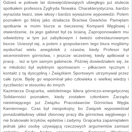
Gdzieś w połowie lat dziewięćdziesiątych ubiegłego już stulecia
spotkałem profesora Zygfryda Nowaka. Charakterystyczna, bardzo
wyrazista twarz, siwe włosy i bardzo wyważone wypowiedzi. Potem
poznałem go bliżej jako działacza Bractwa Gwarków. Pamiętam
spotkanie w moim biurze w ówczesnej Kompanii Węglowej i
stwierdzenie, że jego gabinet był za ścianą. Zaproponowałem mu
odwiedziny w tym już zabytkowym i świeżo odrestaurowanym
biurze. Ucieszył się, a potem z gospodarzem tego biura mogliśmy
wysłuchać wielu anegdotek z czasów, kiedy Profesor był
wiceministrem górnictwa, i jeszcze wcześniej, kiedy aplikował o
pracę… też w tym samym gabinecie. Później dowiedziałem się, że
w młodości był wybitnym sportowcem – piłkarzem ręcznym i
kontakt z tą dyscypliną i Związkiem Sportowym utrzymywał przez
całe życie. Będę go wspominał jako człowieka o wielkiej wiedzy i
życzliwości w stosunku do innych.
Kazimierza Grajcarka, wieloletniego lidera górniczo-energetycznej
Solidarności poznałem, kiedy zostałem członkiem Zarządu
nieistniejącego już Związku Pracodawców Górnictwa Węgla
Kamiennego. Czas był niespokojny, bo Związek wypowiedział
ponadzakładowy układ zbiorowy pracy dla górnictwa węglowego i
nie brakowało krzyków, epitetów i zadymy. Grajcarka zapamiętałem
jednak jako osobę używającą rzeczowych argumentów zamiast
epitetów. Kiedy będąc wiceprezesem Kompanii Węglowej