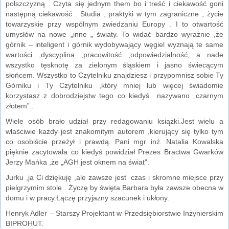
polszczyzną . Czyta się jednym them bo i treść i ciekawość goni
następną ciekawość . Studia , praktyki w tym zagraniczne , życie
towarzyskie przy wspólnym zwiedzaniu Europy . I to otwartość
umysłów na nowe „inne „ światy. To widać bardzo wyrażnie ,że
górnik – inteligent i górnik wydobywający węgiel wyznają te same
wartości ,dyscyplina ,pracowitość ,odpowiedzialność, a nade
wszystko tęsknotę za zielonym śląskiem i jasno świecącym
słońcem. Wszystko to Czytelniku znajdziesz i przypomnisz sobie Ty
Górniku i Ty Czytelniku ,który mniej lub więcej świadomie
korzystasz z dobrodziejstw tego co kiedyś nazywano „czarnym
złotem”..
Wiele osób brało udział przy redagowaniu książki.Jest wielu a
właściwie każdy jest znakomitym autorem ,kierujący się tylko tym
co osobiście przeżył i prawdą. Pani mgr inż. Natalia Kowalska
pięknie zacytowała co kiedyś powidział Prezes Bractwa Gwarków
Jerzy Mańka ,że „AGH jest oknem na świat”.
Jurku ,ja Ci dziękuję ,ale zawsze jest czas i skromne miejsce przy
pielgrzymim stole . Życzę by święta Barbara była zawsze obecna w
domu i w pracy.Łączę przyjazny szacunek i ukłony.
Henryk Adler – Starszy Projektant w Przedsiębiorstwie Inżynierskim
BIPROHUT.