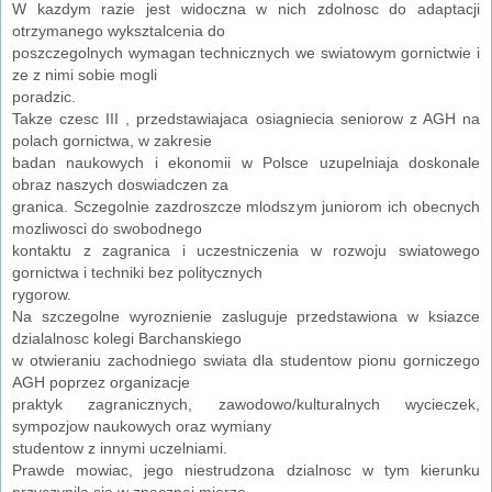
W kazdym razie jest widoczna w nich zdolnosc do adaptacji
otrzymanego wyksztalcenia do
poszczegolnych wymagan technicznych we swiatowym gornictwie i
ze z nimi sobie mogli
poradzic.
Takze czesc III , przedstawiajaca osiagniecia seniorow z AGH na
polach gornictwa, w zakresie
badan naukowych i ekonomii w Polsce uzupelniaja doskonale
obraz naszych doswiadczen za
granica. Sczegolnie zazdroszcze mlodszym juniorom ich obecnych
mozliwosci do swobodnego
kontaktu z zagranica i uczestniczenia w rozwoju swiatowego
gornictwa i techniki bez politycznych
rygorow.
Na szczegolne wyroznienie zasluguje przedstawiona w ksiazce
dzialalnosc kolegi Barchanskiego
w otwieraniu zachodniego swiata dla studentow pionu gorniczego
AGH poprzez organizacje
praktyk zagranicznych, zawodowo/kulturalnych wycieczek,
sympozjow naukowych oraz wymiany
studentow z innymi uczelniami.
Prawde mowiac, jego niestrudzona dzialnosc w tym kierunku
przyczynila sie w znacznej mierze