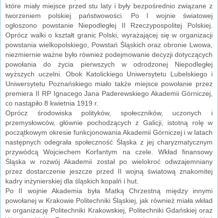
które miały miejsce przed stu laty i były bezpośrednio związane z
tworzeniem polskiej państwowości. Po I wojnie światowej
ogłoszono powstanie Niepodległej II Rzeczypospolitej Polskiej.
Oprócz walki o kształt granic Polski, wyrażającej się w organizacji
powstania wielkopolskiego, Powstań Śląskich oraz obronie Lwowa,
niezmiernie ważne było również podejmowanie decyzji dotyczących
powołania do życia pierwszych w odrodzonej Niepodległej
wyższych uczelni. Obok Katolickiego Uniwersytetu Lubelskiego i
Uniwersytetu Poznańskiego miało także miejsce powołanie przez
premiera II RP Ignacego Jana Paderewskiego Akademii Górniczej,
co nastąpiło 8 kwietnia 1919 r.
Oprócz środowiska polityków, społeczników, uczonych i
przemysłowców, głównie pochodzących z Galicji, istotną rolę w
początkowym okresie funkcjonowania Akademii Górniczej i w latach
następnych odegrała społeczność Śląska z jej charyzmatycznym
przywódcą Wojciechem Korfantym na czele. Wkład finansowy
Śląska w rozwój Akademii został po wielokroć odwzajemniany
przez dostarczenie jeszcze przed II wojną światową znakomitej
kadry inżynierskiej dla śląskich kopalń i hut.
Po II wojnie Akademia była Matką Chrzestną między innymi
powołanej w Krakowie Politechniki Śląskiej, jak również miała wkład
w organizację Politechniki Krakowskiej, Politechniki Gdańskiej oraz