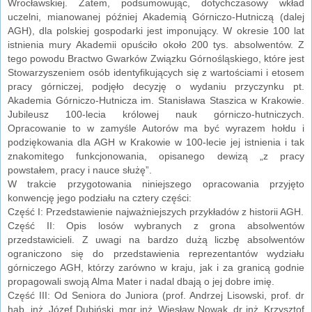
Wrocławskiej. Zatem, podsumowując, dotychczasowy wkład
uczelni, mianowanej później Akademią Górniczo-Hutniczą (dalej
AGH), dla polskiej gospodarki jest imponujący. W okresie 100 lat
istnienia mury Akademii opuściło około 200 tys. absolwentów. Z
tego powodu Bractwo Gwarków Związku Górnośląskiego, które jest
Stowarzyszeniem osób identyfikujących się z wartościami i etosem
pracy górniczej, podjęło decyzję o wydaniu przyczynku pt.
Akademia Górniczo-Hutnicza im. Stanisława Staszica w Krakowie.
Jubileusz 100-lecia królowej nauk górniczo-hutniczych.
Opracowanie to w zamyśle Autorów ma być wyrazem hołdu i
podziękowania dla AGH w Krakowie w 100-lecie jej istnienia i tak
znakomitego funkcjonowania, opisanego dewizą „z pracy
powstałem, pracy i nauce służę”.
W trakcie przygotowania niniejszego opracowania przyjęto
konwencję jego podziału na cztery części:
Część I: Przedstawienie najważniejszych przykładów z historii AGH.
Część II: Opis losów wybranych z grona absolwentów
przedstawicieli. Z uwagi na bardzo dużą liczbę absolwentów
ograniczono się do przedstawienia reprezentantów wydziału
górniczego AGH, którzy zarówno w kraju, jak i za granicą godnie
propagowali swoją Alma Mater i nadal dbają o jej dobre imię.
Część III: Od Seniora do Juniora (prof. Andrzej Lisowski, prof. dr
hab. inż. Józef Dubiński, mgr inż. Wiesław Nowak, dr inż. Krzysztof