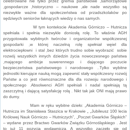
celebrowane nie tylko przez gremia państwowe ,samorządowe
,gospodarcze ,historyczno – naukowe ,ale nade wszystko są
niezwykle ważne dla społeczeństwa od przadszkolaków po
sędziwych seniorów łaknących wiedzy o nas samych.
W tym kontekscie Akademia Górniczo – Hutnicza
spełniała i spełnia niezwykle doniosłą rolę. To właśnie AGH
przygotowała wybitnych twórców i organizatorów współczesnej
gospodarki ,w której naczelną rolę spełniał węiel dla
elektrociepłowni i stal ,bez których trudno sobie wyobrazić sobie
rozwój wszystkich innych dziedzin życia nowoczesnego państwa
,mającego ambicje suwerennego i dającego poczucie
bezpieczeństwa państwowego i narodowego ..Tylko wybitne
jednostki kierujące nauką mogą zapewnić stały współczesny rozwój
Państw a co jest równoznaczne dla dla rozwoju narodowego i
społecznego .Absolwenci AGH spełniali i nadal spełniają tą
zaszczytną i dającą satysfakcję rolą . Nikt tak jak ONI mają prawo
do dumy.
Mam w ręku wybitne dzieło: „Akademia Górniczo –
Hutnicza im Stanisława Staszica w Krakowie „ „Jubileusz 100 lecia
Królowej Nauk Górniczo – Hutniczych”, „Poczet Gwarków Śląskich”
– wydane przez Bractwo Gwarków Związku Górnośląskiego . Jest
to już 11 pozycja wydawnicza. A wszystko zaczęło się od