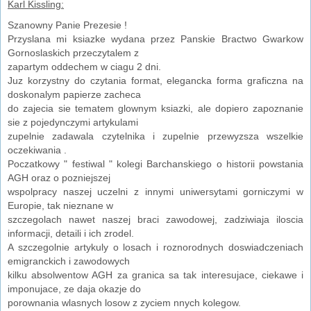
Karl Kissling:
Szanowny Panie Prezesie !
Przyslana mi ksiazke wydana przez Panskie Bractwo Gwarkow
Gornoslaskich przeczytalem z
zapartym oddechem w ciagu 2 dni.
Juz korzystny do czytania format, elegancka forma graficzna na
doskonalym papierze zacheca
do zajecia sie tematem glownym ksiazki, ale dopiero zapoznanie
sie z pojedynczymi artykulami
zupelnie zadawala czytelnika i zupelnie przewyzsza wszelkie
oczekiwania .
Poczatkowy " festiwal " kolegi Barchanskiego o historii powstania
AGH oraz o pozniejszej
wspolpracy naszej uczelni z innymi uniwersytami gorniczymi w
Europie, tak nieznane w
szczegolach nawet naszej braci zawodowej, zadziwiaja iloscia
informacji, detaili i ich zrodel.
A szczegolnie artykuly o losach i roznorodnych doswiadczeniach
emigranckich i zawodowych
kilku absolwentow AGH za granica sa tak interesujace, ciekawe i
imponujace, ze daja okazje do
porownania wlasnych losow z zyciem nnych kolegow.