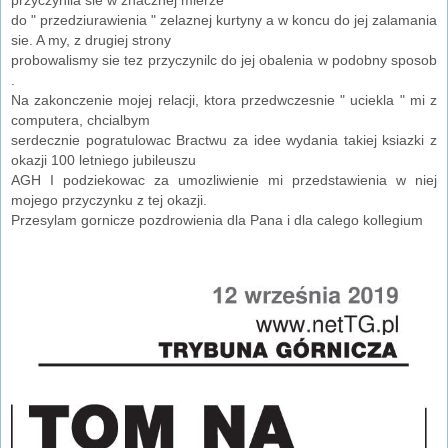
do " przedziurawienia " zelaznej kurtyny a w koncu do jej zalamania
sie. A my, z drugiej strony
probowalismy sie tez przyczynilc do jej obalenia w podobny sposob
.
Na zakonczenie mojej relacji, ktora przedwczesnie " uciekla " mi z
computera, chcialbym
serdecznie pogratulowac Bractwu za idee wydania takiej ksiazki z
okazji 100 letniego jubileuszu
AGH I podziekowac za umozliwienie mi przedstawienia w niej
mojego przyczynku z tej okazji.
Przesylam gornicze pozdrowienia dla Pana i dla calego kollegium