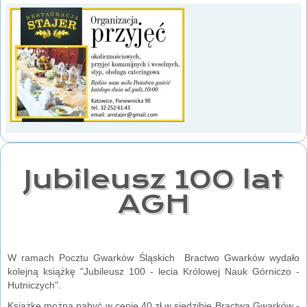
Jubileusz 100 lat
AGH
W ramach Pocztu Gwarków Śląskich Bractwo Gwarków wydało
kolejną książkę "Jubileusz 100 - lecia Królowej Nauk Górniczo -
Hutniczych".
Książkę można nabyć w cenie 40 zł w siedzibie Bractwa Gwarków -