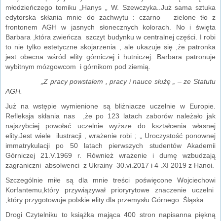
młodzieńczego tomiku „Hanys „ W. Szewczyka..Już sama sztuka
edytorska skłania mnie do zachwytu : czarno – zielone tło z
frontonem AGH w jasnych słonecznych kolorach. No i święta
Barbara ,która zwieńcza szczyt budynku w centralnej części. I robi
to nie tylko estetyczne skojarzenia , ale ukazuje się ,że patronka
jest obecna wśród elity górniczej i hutniczej. Barbara patronuje
wybitnym mózgowcom i górnikom pod ziemią.
„Z pracy powstałem , pracy i nauce służę „ – ze Statutu
AGH.
Już na wstępie wymienione są bliżniacze uczelnie w Europie.
Refleksja skłania nas ,że po 123 latach zaborów należało jak
najszybciej powołać uczelnie wyższe do kształcenia własnej
elity.Jest wiele ilustracji , wrażenie robi ; „ Uroczystość ponownej
immatrykulacji po 50 latach pierwszych studentów Akademii
Górniczej 21.V.1969 r. Również wrażenie i dumę wzbudzają
zagraniczni absolwenci z Ukrainy 30.vi.2017 i 4 .XI 2019 z Hanoi.
Szczególnie miłe są dla mnie treści poświęcone Wojciechowi
Korfantemu,który przywiązywał prioryrytowe znaczenie uczelni
,który przygotowuje polskie elity dla przemysłu Górnego Śląska.
Drogi Czytelniku to książka mająca 400 stron napisanna piękną