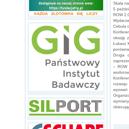
Skala na
5 paźdz
ROW 2.
Wydarze
Cebula o
Konferen
okazję 
Łukasz K
porównan
Druga c
zapreze
– ROW 2
wodorowy
Konfere
rozwoju 
wyzwań i
Organizo
wymiany
obiecują