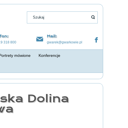
fon:
Mail:
19 318 800
gwarek@gwarkowie.pl
Portrety mówione
Konferencje
ska Dolina
wa