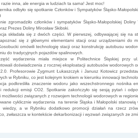
 razie inna, ale energia w ludziach ta sama! Jest moc!
iernika odbyło się spotkanie Członków i Sympatyków Śląsko-Małopol
0
nie zgromadziło członków i sympatyków Śląsko-Małopolskiej Doliny 
raz Prezes Doliny Mirosław Skibski.
cja składała się z dwóch części. W pierwszej, odbywającej się na st
zapoznać się z głównymi elementami stacji oraz urządzeniami do 
osobucki omówili technologię stacji oraz konstrukcję autobusu wodo
iu do tradycyjnych pojazdów spalinowych.
zęść wydarzenia miała miejsce w Politechnice Śląskiej przy ul.
ntowali doświadczenia z rocznej eksploatacji autobusów wodorowych
.0. Profesorowie Zygmunt Łukaszczyk i Janusz Kotowicz przedstawili
ch w Rybniku, co jest kolejnym krokiem w kierunku innowacji technolo
ncja podkreśliła znaczenie wodoru jako wszechstronnego nośnika e
i redukcji emisji CO2. Spotkanie zakończyło się sesją pytań i odpo
 możliwości związanych z rozwojem technologii wodorowych w regioni
wane cyklicznie wydarzenia na terenie Śląska i Małopolski stanowią
 wiedzy, a w Rybniku dodatkowo promocji działań na rzecz zrów
co, zwłaszcza w kontekście dekarbonizacji i wyzwań związanych ze zm