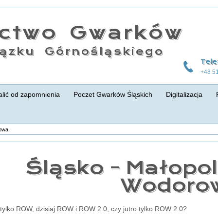
actwo Gwarków
ązku Górnośląskiego
Tele
+48 5
lić od zapomnienia
Poczet Gwarków Śląskich
Digitalizacja
rowa
Śląsko - Małopol
Wodoro
tylko ROW, dzisiaj ROW i ROW 2.0, czy jutro tylko ROW 2.0?