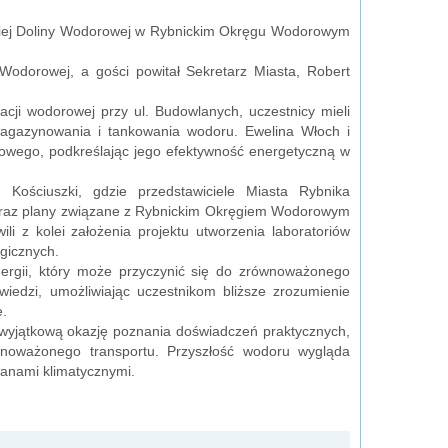
skiej Doliny Wodorowej w Rybnickim Okręgu Wodorowym
Wodorowej, a gości powitał Sekretarz Miasta, Robert
acji wodorowej przy ul. Budowlanych, uczestnicy mieli
magazynowania i tankowania wodoru. Ewelina Włoch i
rowego, podkreślając jego efektywność energetyczną w
 Kościuszki, gdzie przedstawiciele Miasta Rybnika
 oraz plany związane z Rybnickim Okręgiem Wodorowym
 z kolei założenia projektu utworzenia laboratoriów
gicznych.
nergii, który może przyczynić się do zrównoważonego
wiedzi, umożliwiając uczestnikom bliższe zrozumienie
e.
 wyjątkową okazję poznania doświadczeń praktycznych,
noważonego transportu. Przyszłość wodoru wygląda
ianami klimatycznymi.