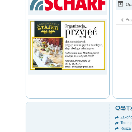
Opu
Pop
OST
Zakońc
Teren p
Rusza 