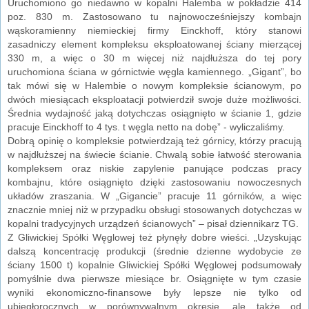
Uruchomiono go niedawno w kopalni Halemba w pokładzie 414
poz. 830 m. Zastosowano tu najnowocześniejszy kombajn
wąskoramienny niemieckiej firmy Einckhoff, który stanowi
zasadniczy element kompleksu eksploatowanej ściany mierzącej
330 m, a więc o 30 m więcej niż najdłuższa do tej pory
uruchomiona ściana w górnictwie węgla kamiennego. „Gigant”, bo
tak mówi się w Halembie o nowym kompleksie ścianowym, po
dwóch miesiącach eksploatacji potwierdził swoje duże możliwości.
Średnia wydajność jaką dotychczas osiągnięto w ścianie 1, gdzie
pracuje Einckhoff to 4 tys. t węgla netto na dobę” - wyliczaliśmy.
Dobrą opinię o kompleksie potwierdzają też górnicy, którzy pracują
w najdłuższej na świecie ścianie. Chwalą sobie łatwość sterowania
kompleksem oraz niskie zapylenie panujące podczas pracy
kombajnu, które osiągnięto dzięki zastosowaniu nowoczesnych
układów zraszania. W „Gigancie” pracuje 11 górników, a więc
znacznie mniej niż w przypadku obsługi stosowanych dotychczas w
kopalni tradycyjnych urządzeń ścianowych” – pisał dziennikarz TG.
Z Gliwickiej Spółki Węglowej też płynęły dobre wieści. „Uzyskując
dalszą koncentrację produkcji (średnie dzienne wydobycie ze
ściany 1500 t) kopalnie Gliwickiej Spółki Węglowej podsumowały
pomyślnie dwa pierwsze miesiące br. Osiągnięte w tym czasie
wyniki ekonomiczno-finansowe były lepsze nie tylko od
ubiegłorocznych w porównywalnym okresie, ale także od