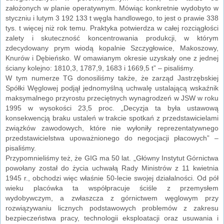
założonych w planie operatywnym. Mówiąc konkretnie wydobyto w
styczniu i lutym 3 192 133 t węgla handlowego, to jest o prawie 338
tys. t więcej niż rok temu. Praktyka potwierdza w całej rozciągłości
zalety i skuteczność koncentrowania produkcji, w którym
zdecydowany prym wiodą kopalnie Szczygłowice, Makoszowy,
Knurów i Dębieńsko. W omawianym okresie uzyskały one z jednej
ściany kolejno: 1810,3, 1787,9, 1683 i 1669,5 t” – pisaliśmy.
W tym numerze TG donosiliśmy także, że zarząd Jastrzębskiej
Spółki Węglowej podjął jednomyślną uchwalę ustalającą wskaźnik
maksymalnego przyrostu przeciętnych wynagrodzeń w JSW w roku
1995 w wysokości 23,5 proc. „Decyzja ta była ustawową
konsekwencją braku ustaleń w trakcie spotkań z przedstawicielami
związków zawodowych, które nie wyłoniły reprezentatywnego
przedstawicielstwa upoważnionego do negocjacji płacowych” –
pisaliśmy.
Przypomnieliśmy też, że GIG ma 50 lat. „Główny Instytut Górnictwa
powołany został do życia uchwałą Rady Ministrów z 11 kwietnia
1945 r., obchodzi więc właśnie 50-lecie swojej działalności. Od pół
wieku placówka ta współpracuje ściśle z przemysłem
wydobywczym, a zwłaszcza z górnictwem węglowym przy
rozwiązywaniu licznych podstawowych problemów z zakresu
bezpieczeństwa pracy, technologii eksploatacji oraz usuwania i