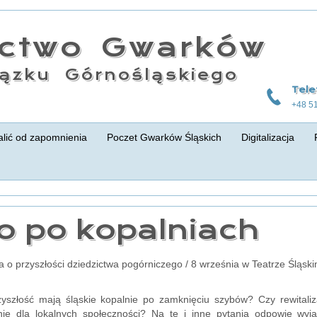
actwo Gwarków
ązku Górnośląskiego
Tele
+48 5
lić od zapomnienia
Poczet Gwarków Śląskich
Digitalizacja
o po kopalniach
 o przyszłości dziedzictwa pogórniczego / 8 września w Teatrze Śląsk
zyszłość mają śląskie kopalnie po zamknięciu szybów? Czy rewitali
nie dla lokalnych społeczności? Na te i inne pytania odpowie wyj