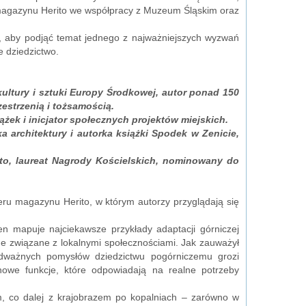
agazynu Herito we współpracy z Muzeum Śląskim oraz
cy, aby podjąć temat jednego z najważniejszych wyzwań
e dziedzictwo.
ultury i sztuki Europy Środkowej, autor ponad 150
zestrzenią i tożsamością.
ążek i inicjator społecznych projektów miejskich.
 architektury i autorka książki Spodek w Zenicie,
ito, laureat Nagrody Kościelskich, nominowany do
u magazynu Herito, w którym autorzy przyglądają się
n mapuje najciekawsze przykłady adaptacji górniczej
ne związane z lokalnymi społecznościami. Jak zauważył
odważnych pomysłów dziedzictwu pogórniczemu grozi
nowe funkcje, które odpowiadają na realne potrzeby
m, co dalej z krajobrazem po kopalniach – zarówno w