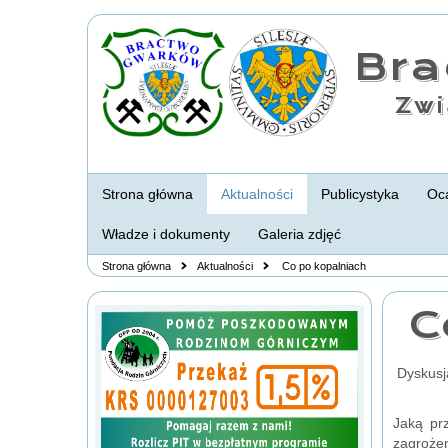
Br
Zwi
Strona główna
Aktualności
Publicystyka
Oca
Władze i dokumenty
Galeria zdjęć
Strona główna
Aktualności
Co po kopalniach
C
Dyskusja
Jaką pr
zagroże