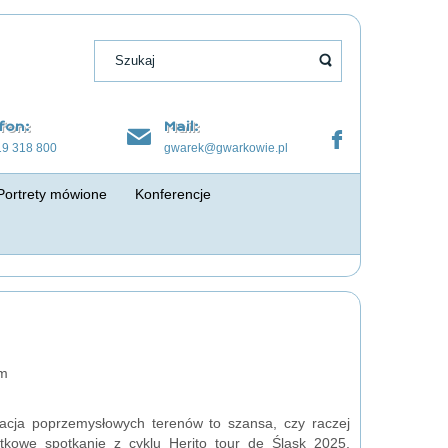
fon:
Mail:
19 318 800
gwarek@gwarkowie.pl
Portrety mówione
Konferencje
im
zacja poprzemysłowych terenów to szansa, czy raczej
ątkowe spotkanie z cyklu Herito tour de Śląsk 2025,