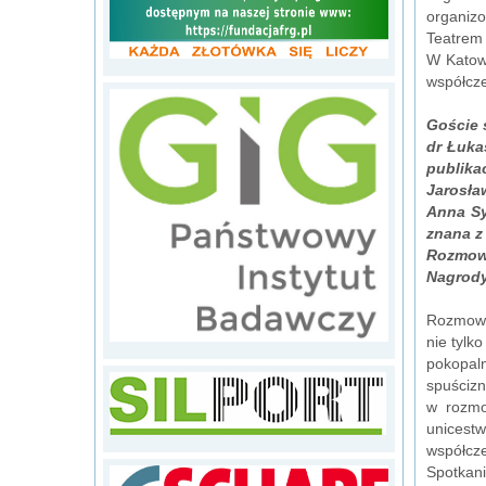
organiz
Teatrem 
W Katowi
współcze
Goście 
dr Łuka
publika
Jarosła
Anna Sy
znana z
Rozmowę
Nagrody 
Rozmowa
nie tylk
pokopal
spuścizn
w rozmo
unicest
współcz
Spotkan