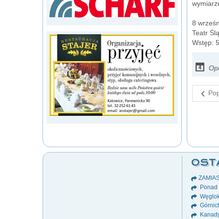
wymiarze
8 wrześn
Teatr Śl
Wstęp: 5
Opu
Pop
OST
ZAMIA
Ponad 8
Węglok
Górnict
Kanady