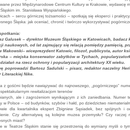
owane przez Międzynarodowe Centrum Kultury w Krakowie, wydawcę m
Śląskim im. Stanisława Wyspiańskiego.
cach – sercu górniczej tożsamości – spotkają się eksperci i prakty
snego Śląska: jak oceniać, chronić i twórczo wykorzystywać pogórnicz
spotkania:
sz Galusek – dyrektor Muzeum Śląskiego w Katowicach, badacz k
cji naukowych, od lat zajmujący się relacją pomiędzy pamięcią, pr
w Makowski– wiceprezydent Katowic, filozof, publicysta, autor ksi
ska – miejska konserwator zabytków w Tychach, popularyzatorka
 działań na rzecz ochrony i popularyzacji architektury XX
wieku.
 poprowadzi Bartosz Sadulski – pisarz, redaktor naczelny Her
Literackiej Nike.
 z gośćmi będzie nawiązywać do najnowszego, „pogórniczego” numer
o spektakularnym rewitalizacjom terenów
nianych, ale i zagrożeniom wynikającym z ich zaniedbania. Numer te
y w Polsce – od budynków, szybów i hałd, po dziedzictwo niematerial
wie dla kwartalnika ekspert Zbigniew Sąsiadek, bez spójnych i 
wienie. Czy alternatywą są kolejne muzea przemysłu? Czy raczej 
esnych miast?
ie w Teatrze Śląskim stanie się przestrzenią do wymiany myśli o ty