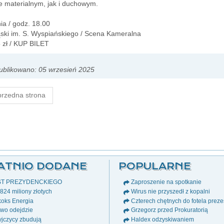
 materialnym, jak i duchowym.
ia / godz. 18.00
ąski im. S. Wyspiańskiego / Scena Kameralna
 zł / KUP BILET
blikowano: 05 wrzesień 2025
rzedna strona
ATNIO DODANE
POPULARNE
ST PREZYDENCKIEGO
Zaproszenie na spotkanie
24 miliony złotych
Wirus nie przyszedł z kopalni
oks Energia
Czterech chętnych do fotela prez
wo odejdzie
Grzegorz przed Prokuratorią
jczycy zbudują
Haldex odzyskiwaniem