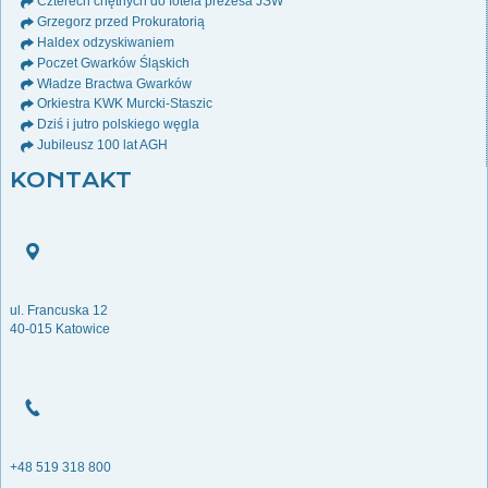
Czterech chętnych do fotela prezesa JSW
Grzegorz przed Prokuratorią
Haldex odzyskiwaniem
Poczet Gwarków Śląskich
Władze Bractwa Gwarków
Orkiestra KWK Murcki-Staszic
Dziś i jutro polskiego węgla
Jubileusz 100 lat AGH
KONTAKT
ul. Francuska 12
40-015 Katowice
+48 519 318 800