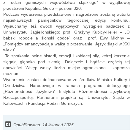
z rodzin górniczych województwa śląskiego” w wyjątkowej
przestrzeni Kopalnia Guido – poziom 320.
Podczas wydarzenia przedstawione i nagrodzone zostaną autorki
najciekawszych pamiętników tegorocznej edycji konkursu.
Wysłuchamy też dwóch wyjątkowych wystąpień badaczek z
Uniwersytetu Jagiellońskiego: prof. Grażyny Kubicy-Heller – „O
babski robocie a ślonski godce” oraz prof. Ewy Michny –
„Pomiędzy emancypacją a walką o przetrwanie. Język śląski w XXI
wieku”
To spotkanie pełne historii, emocji i kobiecej siły, której korzenie
sięgają głęboko pod ziemię. Dołączcie i bądźcie częścią tej
opowieści. Wstęp wolny, liczba miejsc ograniczona - zaprasza
muzeum.
Wydarzenie zostało dofinansowane ze środków Ministra Kultury i
Dziedzictwa Narodowego w ramach programu dotacyjnego
„Różnorodność Językowa” Instytutu Różnorodności Językowej
Rzeczpospolitej. Partnerami projektu są: Uniwersytet Śląski w
Katowicach i Fundacja Rodzin Górniczych.
Opublikowano: 14 listopad 2025