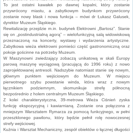
To jest ostatni kawałek po dawnej kopalni, który zostanie
przywrócony miastu, a zabytkowym budynkom przywrócony
zostanie nowy blask i nowa funkcja – mówi dr Łukasz Galusek,
dyrektor Muzeum Śląskiego.
Rewitalizację przejdzie m.in. budynek Elektrowni „Bartosz”. Stanie
się on „postindustrialną agorą” – wielofunkcyjną salą widowiskową
przeznaczoną na koncerty, wystawy i wydarzenia artystyczne.
Zabytkowa wieża elektrowni pomieści część gastronomiczną oraz
pokoje gościnne na potrzeby Muzeum.
W Maszynowni zwiedzający zobaczą unikatową w skali Europy
parową maszynę wyciągową (pracującą do 1996 roku) z nowo
zaprojektowanej antresoli. Nadszybie natomiast stanie się nowym,
głównym punktem wejściowym do Muzeum. W miejscu
pierwotnego szybu powstanie winda, która wraz z nowym
łącznikiem podziemnym, skomunikuje strefę północną
bezpośrednio z holem centralnym Muzeum Śląskiego.
Z kolei charakterystyczna, 39-metrowa Wieża Ciśnień zyska
funkcję ekspozycyjną i kawiarnianą. Zostanie ona połączona z
mniejszym Warsztatem Rymarza za pomocą funkcyjnego, w pełni
przeszklonego pawilonu, który będzie pełnił rolę nowoczesnej
strefy wejściowej.
Kuźnia i Warsztat Mechaniczny, zespół obiektów o łącznej długości