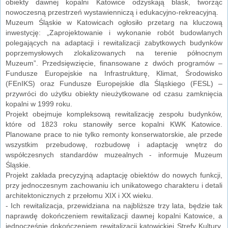
obiekty dawnej kopalni Katowice odzyskają blask, tworząc
nowoczesną przestrzeń wystawienniczą i edukacyjno-rekreacyjną.
Muzeum Śląskie w Katowicach ogłosiło przetarg na kluczową
inwestycję: „Zaprojektowanie i wykonanie robót budowlanych
polegających na adaptacji i rewitalizacji zabytkowych budynków
poprzemysłowych zlokalizowanych na terenie północnym
Muzeum”. Przedsięwzięcie, finansowane z dwóch programów –
Fundusze Europejskie na Infrastrukturę, Klimat, Środowisko
(FEnIKS) oraz Fundusze Europejskie dla Śląskiego (FESL) –
przywróci do użytku obiekty nieużytkowane od czasu zamknięcia
kopalni w 1999 roku.
Projekt obejmuje kompleksową rewitalizację zespołu budynków,
które od 1823 roku stanowiły serce kopalni KWK Katowice.
Planowane prace to nie tylko remonty konserwatorskie, ale przede
wszystkim przebudowę, rozbudowę i adaptację wnętrz do
współczesnych standardów muzealnych - informuje Muzeum
Śląskie.
Projekt zakłada precyzyjną adaptację obiektów do nowych funkcji,
przy jednoczesnym zachowaniu ich unikatowego charakteru i detali
architektonicznych z przełomu XIX i XX wieku.
- Ich rewitalizacja, przewidziana na najbliższe trzy lata, będzie tak
naprawdę dokończeniem rewitalizacji dawnej kopalni Katowice, a
jednocześnie dokończeniem rewitalizacji katowickiej Strefy Kultury.