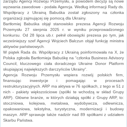
zarządu Agencji Rozwoju Przemysłu, a powodem decyzji są nowe
wyzwania zawodowe - podała Agencja. Według informacji Rady ds.
Współpracy z Ukrainą Babuśka został zgłoszony na członka
organizacji zajmującej się pomocą dla Ukrainy.
Bartłomiej Babuśka objął stanowisko prezesa Agencji Rozwoju
Przemysłu 27 sierpnia 2025 r. w wyniku przeprowadzonego
konkursu. Od 28 lipca ub.r. pełnił obowiązki prezesa po tym, jak
wcześniejszy szef Agencji Wojciech Balczun objął funkcję ministra
aktywów państwowych.
W piątek Rada ds. Współpracy z Ukrainą poinformowała na X, że
Polska zgłosiła Bartłomieja Babuśkę na “członka Business Advisory
Council, kluczowego ciała doradczego Ukraine Donor Platform
skupiającej największych darczyńców Ukrainy“.
Agencja Rozwoju Przemysłu wspiera rozwój polskich firm,
finansując inwestycje i pomagając w procesach
restrukturyzacyjnych. ARP ma aktywa w 76 spółkach, z tego w 51 z
nich - pakiety większościowe (spółki te wchodzą w skład Grupy
ARP). Główne branże, w których działają spółki z Grupy ARP, to:
stoczniowa, kolejowa, metalowa, wydobywcza, odlewnicza,
opakowaniowa, tekstylna, turystyczna, modernizacji i budowy
maszyn. ARP sprawuje także nadzór nad 89 spółkami z udziałem
Skarbu Państwa.