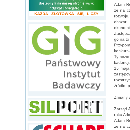
Adam Ro
że na c
rozwoju,
obszar 
ekonomi
Zastępcą
go na to
Przypom
konkursi
Tymczas
kadencji
15 maja
zastępc
rozstrzy
źródło: 
Zmiany 
Zarząd J
roku Ada
Adam Ro
że na c