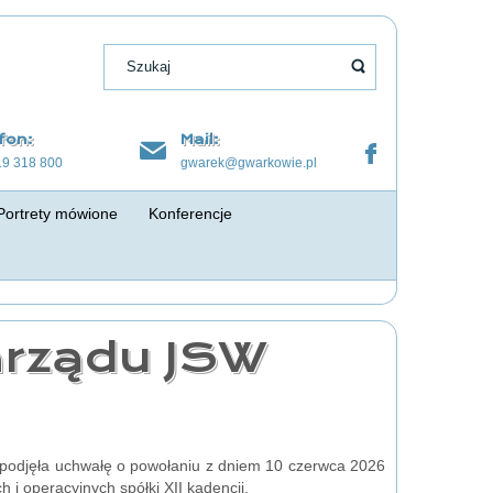
fon:
Mail:
19 318 800
gwarek@gwarkowie.pl
Portrety mówione
Konferencje
arządu JSW
i podjęła uchwałę o powołaniu z dniem 10 czerwca 2026
i operacyjnych spółki XII kadencji.