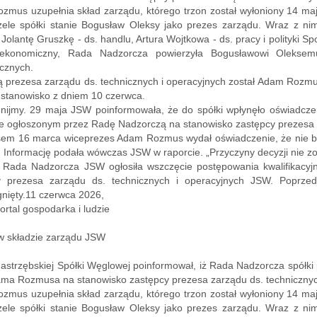
zmus uzupełnia skład zarządu, którego trzon został wyłoniony 14 
zele spółki stanie Bogusław Oleksy jako prezes zarządu. Wraz z n
 Jolantę Gruszkę - ds. handlu, Artura Wojtkowa - ds. pracy i polityki 
ekonomiczny, Rada Nadzorcza powierzyła Bogusławowi Oleksemu
cznych.
 prezesa zarządu ds. technicznych i operacyjnych został Adam Rozmu
 stanowisko z dniem 10 czerwca.
nijmy. 29 maja JSW poinformowała, że do spółki wpłynęło oświadc
e ogłoszonym przez Radę Nadzorczą na stanowisko zastępcy prezesa za
em 16 marca wiceprezes Adam Rozmus wydał oświadczenie, że nie będ
. Informację podała wówczas JSW w raporcie. „Przyczyny decyzji nie 
 Rada Nadzorcza JSW ogłosiła wszczęcie postępowania kwalifikacyjn
y prezesa zarządu ds. technicznych i operacyjnych JSW. Poprzedn
gnięty.11 czerwca 2026,
portal gospodarka i ludzie
w składzie zarządu JSW
astrzębskiej Spółki Węglowej poinformował, iż Rada Nadzorcza spółk
ma Rozmusa na stanowisko zastępcy prezesa zarządu ds. technicznych 
zmus uzupełnia skład zarządu, którego trzon został wyłoniony 14 
zele spółki stanie Bogusław Oleksy jako prezes zarządu. Wraz z n