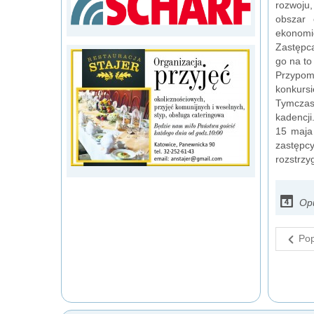
rozwoju,
obszar 
ekonomi
Zastępcą
go na to
Przypom
konkursi
Tymczas
kadencji
15 maja
zastępc
rozstrzyg
Opu
Pop