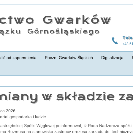
actwo Gwarków
ązku Górnośląskiego
Tele
+48 5
lić od zapomnienia
Poczet Gwarków Śląskich
Digitalizacja
miany w składzie z
wca 2026,
portal gospodarka i ludzie
astrzębskiej Spółki Węglowej poinformował, iż Rada Nadzorcza spółk
ma Rozmusa na stanowisko zastępcy prezesa zarządu ds. technicznych 