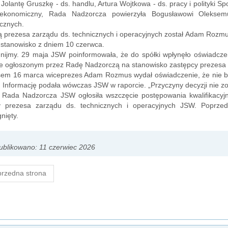
 Jolantę Gruszkę - ds. handlu, Artura Wojtkowa - ds. pracy i polityki 
ekonomiczny, Rada Nadzorcza powierzyła Bogusławowi Oleksemu
cznych.
 prezesa zarządu ds. technicznych i operacyjnych został Adam Rozmu
 stanowisko z dniem 10 czerwca.
nijmy. 29 maja JSW poinformowała, że do spółki wpłynęło oświadc
e ogłoszonym przez Radę Nadzorczą na stanowisko zastępcy prezesa za
em 16 marca wiceprezes Adam Rozmus wydał oświadczenie, że nie będ
. Informację podała wówczas JSW w raporcie. „Przyczyny decyzji nie 
 Rada Nadzorcza JSW ogłosiła wszczęcie postępowania kwalifikacyjn
y prezesa zarządu ds. technicznych i operacyjnych JSW. Poprzedn
nięty.
blikowano: 11 czerwiec 2026
rzedna strona