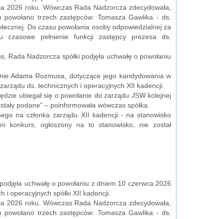
maja 2026 roku. Wówczas Rada Nadzorcza zdecydowała,
im powołano trzech zastępców: Tomasza Gawlika - ds.
Społecznej. Do czasu powołania osoby odpowiedzialnej za
 czasowe pełnienie funkcji zastępcy prezesa ds.
s, Rada Nadzorcza spółki podjęła uchwałę o powołaniu
zenie Adama Rozmusa, dotyczące jego kandydowania w
rządu ds. technicznych i operacyjnych XII kadencji.
zie ubiegał się o powołanie do zarządu JSW kolejnej
zostały podane” – poinformowała wówczas spółka.
ego na członka zarządu XII kadencji - na stanowisko
i konkurs, ogłoszony na to stanowisko, nie został
i podjęła uchwałę o powołaniu z dniem 10 czerwca 2026
i operacyjnych spółki XII kadencji.
maja 2026 roku. Wówczas Rada Nadzorcza zdecydowała,
im powołano trzech zastępców: Tomasza Gawlika - ds.