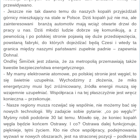
przewidywano.
- Jeszcze nie tak dawno temu do naszych kopalń przyjeżdżali
górnicy mieszkający na stale w Polsce. Dziś kopalń już nie ma, ale
zainteresowani branżą automotiv mają wciąż otwarte drzwi do
pracy u nas. Dziś młodzi ludzie dobrze się komunikują, a z
pewnością i po polskiej stronie pojawią się duże przedsięwzięcia,
powstaną fabryki, do których dojeżdżać będą Czesi i wtedy ta
granica między naszymi państwami zupełnie padnie – zapewnia
Dohnal.
Ondřej Šimíček jest zdania, że za metropolią przemawiają także
kwestie bezpieczeństwa energetycznego.
- My mamy elektrownie atomowe, po polskiej stronie jest węgiel, to
się świetnie uzupełnia. Wychodzimy z złożenia, że miks
energetyczny musi być zróżnicowany, źródła energii muszą się
wzajemnie uzupełniać. Współpraca i na tej płaszczyźnie jest wręcz
konieczna – przekonuje.
- Nasze regiony musza rozwijać się wspólnie, nie możemy bać się
nowych technologii. Wy zadajcie sobie pytanie: „co po węglu?”
Myśmy robili podobnie 30 lat temu. Mówiło się, że koniec kopalń
węgla będzie końcem Ostrawy. I co? Ostrawa dalej funkcjonuje,
pięknieje, tętni życiem. Kto nie chce współpracy, podejmowania
wyzwań w nowych obszarach, jest na straconej pozycji – podkreśla