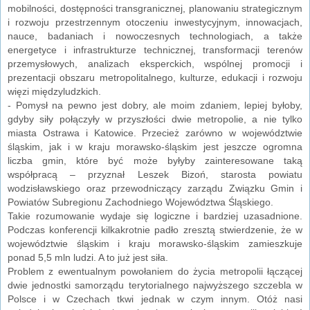
mobilności, dostępności transgranicznej, planowaniu strategicznym
i rozwoju przestrzennym otoczeniu inwestycyjnym, innowacjach,
nauce, badaniach i nowoczesnych technologiach, a także
energetyce i infrastrukturze technicznej, transformacji terenów
przemysłowych, analizach eksperckich, wspólnej promocji i
prezentacji obszaru metropolitalnego, kulturze, edukacji i rozwoju
więzi międzyludzkich.
- Pomysł na pewno jest dobry, ale moim zdaniem, lepiej byłoby,
gdyby siły połączyły w przyszłości dwie metropolie, a nie tylko
miasta Ostrawa i Katowice. Przecież zarówno w województwie
śląskim, jak i w kraju morawsko-śląskim jest jeszcze ogromna
liczba gmin, które być może byłyby zainteresowane taką
współpracą – przyznał Leszek Bizoń, starosta powiatu
wodzisławskiego oraz przewodniczący zarządu Związku Gmin i
Powiatów Subregionu Zachodniego Województwa Śląskiego.
Takie rozumowanie wydaje się logiczne i bardziej uzasadnione.
Podczas konferencji kilkakrotnie padło zresztą stwierdzenie, że w
województwie śląskim i kraju morawsko-śląskim zamieszkuje
ponad 5,5 mln ludzi. A to już jest siła.
Problem z ewentualnym powołaniem do życia metropolii łączącej
dwie jednostki samorządu terytorialnego najwyższego szczebla w
Polsce i w Czechach tkwi jednak w czym innym. Otóż nasi