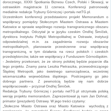
dorocznego, XXXII Spotkania Biznesu Czech, Polski i Słowacji, w
ostrawskim magistracie 11 czerwca. Konferencji patronowały
medialnie redakcje Trybuny Górniczej i portalu netTG.pl.
Uczestnikom konferencji przedstawiono projekt Memorandum o
współpracy pomiędzy Stołecznym Miastem Ostrawa a Miastem
Katowice w sprawie wspólnego rozwoju transgranicznego obszaru
metropolitalnego. Odczytał je w języku czeskim Ondřej Šimíček,
dyrektora Instytutu Polityki Metropolitalnej w Ostrawie, instytucji
odpowiedzialnej m.in. za zagadnienia rozwoju obszarów
metropolitalnych, planowanie przestrzenne oraz współpracę
transgraniczną, w tym działania na rzecz polskich i czeskich
przedsiębiorców, także we współpracy z Funduszem Górnośląskim.
- Jesteśmy przekonani, że ze strony polskiej będzie poparcie dla
tego projektu. Znamy pana Leszka Pietraszka, przewodniczącego
Śląskiej Metropolii, jako świetnego samorządowca, wcześniej
wicemarszałka województwa śląskiego. Postrzegamy go jako
dobrego partnera. Z pewnością będzie się nam dobrze
współpracowało – przyznał Ondřej Šimíček.
Redakcja Trybuny Górniczej i portalu netTG.pl otrzymała polską
wersję projektu memorandum. Zaprezentował ją nam Jan Dohnal,
primator (prezydent) Ostrawy. W jego treści czytamy:
„Stołeczne Miasto Ostrawa oraz Miasto Katowice wychodzą z
przekonania, że przyszłość Europy Środkowej będzie w coraz