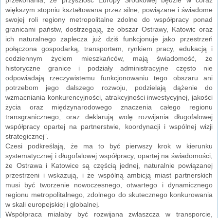
większym stopniu kształtowana przez silne, powiązane i świadome
swojej roli regiony metropolitalne zdolne do współpracy ponad
granicami państw, dostrzegają, że obszar Ostrawy, Katowic oraz
ich naturalnego zaplecza już dziś funkcjonuje jako przestrzeń
połączona gospodarką, transportem, rynkiem pracy, edukacją i
codziennym życiem mieszkańców, mają świadomość, że
historyczne granice i podziały administracyjne często nie
odpowiadają rzeczywistemu funkcjonowaniu tego obszaru ani
potrzebom jego dalszego rozwoju, podzielają dążenie do
wzmacniania konkurencyjności, atrakcyjności inwestycyjnej, jakości
życia oraz międzynarodowego znaczenia całego regionu
transgranicznego, oraz deklarują wolę rozwijania długofalowej
współpracy opartej na partnerstwie, koordynacji i wspólnej wizji
strategicznej”.
Czesi podkreślają, że ma to być pierwszy krok w kierunku
systematycznej i długofalowej współpracy, opartej na świadomości,
że Ostrawa i Katowice są częścią jednej, naturalnie powiązanej
przestrzeni i wskazują, i że wspólną ambicją miast partnerskich
musi być tworzenie nowoczesnego, otwartego i dynamicznego
regionu metropolitalnego, zdolnego do skutecznego konkurowania
w skali europejskiej i globalnej.
Współpraca miałaby być rozwijana zwłaszcza w transporcie,