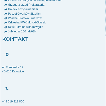
Czterech chętnych do fotela prezesa JSW
Grzegorz przed Prokuratorią
Haldex odzyskiwaniem
Poczet Gwarków Śląskich
Władze Bractwa Gwarków
Orkiestra KWK Murcki-Staszic
Dziś i jutro polskiego węgla
Jubileusz 100 lat AGH
KONTAKT
ul. Francuska 12
40-015 Katowice
+48 519 318 800