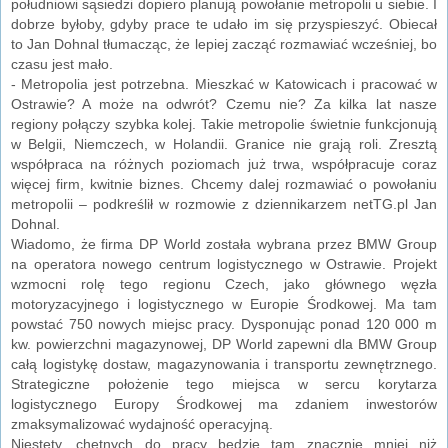
południowi sąsiedzi dopiero planują powołanie metropolii u siebie. I
dobrze byłoby, gdyby prace te udało im się przyspieszyć. Obiecał
to Jan Dohnal tłumacząc, że lepiej zacząć rozmawiać wcześniej, bo
czasu jest mało.
- Metropolia jest potrzebna. Mieszkać w Katowicach i pracować w
Ostrawie? A może na odwrót? Czemu nie? Za kilka lat nasze
regiony połączy szybka kolej. Takie metropolie świetnie funkcjonują
w Belgii, Niemczech, w Holandii. Granice nie grają roli. Zresztą
współpraca na różnych poziomach już trwa, współpracuje coraz
więcej firm, kwitnie biznes. Chcemy dalej rozmawiać o powołaniu
metropolii – podkreślił w rozmowie z dziennikarzem netTG.pl Jan
Dohnal.
Wiadomo, że firma DP World została wybrana przez BMW Group
na operatora nowego centrum logistycznego w Ostrawie. Projekt
wzmocni rolę tego regionu Czech, jako głównego węzła
motoryzacyjnego i logistycznego w Europie Środkowej. Ma tam
powstać 750 nowych miejsc pracy. Dysponując ponad 120 000 m
kw. powierzchni magazynowej, DP World zapewni dla BMW Group
całą logistykę dostaw, magazynowania i transportu zewnętrznego.
Strategiczne położenie tego miejsca w sercu korytarza
logistycznego Europy Środkowej ma zdaniem inwestorów
zmaksymalizować wydajność operacyjną.
Niestety, chętnych do pracy będzie tam znacznie mniej niż