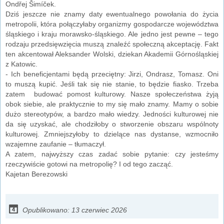
Ondřej Šimíček.
Dziś jeszcze nie znamy daty ewentualnego powołania do życia
metropolii, która połączyłaby organizmy gospodarcze województwa
śląskiego i kraju morawsko-śląskiego. Ale jedno jest pewne – tego
rodzaju przedsięwzięcia muszą znaleźć społeczną akceptację. Fakt
ten akcentował Aleksander Wolski, dziekan Akademii Górnośląskiej
z Katowic.
- Ich beneficjentami będą przeciętny: Jirzi, Ondrasz, Tomasz. Oni
to muszą kupić. Jeśli tak się nie stanie, to będzie fiasko. Trzeba
zatem budować pomost kulturowy. Nasze społeczeństwa żyją
obok siebie, ale praktycznie to my się mało znamy. Mamy o sobie
dużo stereotypów, a bardzo mało wiedzy. Jedności kulturowej nie
da się uzyskać, ale chodziłoby o stworzenie obszaru wspólnoty
kulturowej. Zmniejszyłoby to dzielące nas dystanse, wzmocniło
wzajemne zaufanie – tłumaczył.
A zatem, najwyższy czas zadać sobie pytanie: czy jesteśmy
rzeczywiście gotowi na metropolię? I od tego zacząć.
Kajetan Berezowski
Opublikowano: 13 czerwiec 2026