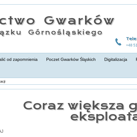
actwo Gwarków
ązku Górnośląskiego
Tele
+48 5
lić od zapomnienia
Poczet Gwarków Śląskich
Digitalizacja
acji
Coraz większa 
eksploata
AJ