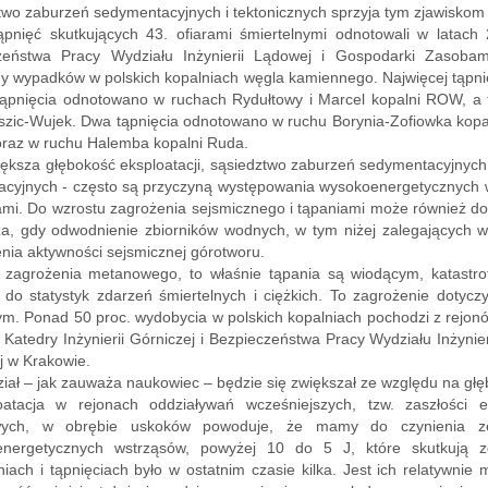
wo zaburzeń sedymentacyjnych i tektonicznych sprzyja tym zjawiskom
ąpnięć skutkujących 43. ofiarami śmiertelnymi odnotowali w latach 
zeństwa Pracy Wydziału Inżynierii Lądowej i Gospodarki Zasobam
y wypadków w polskich kopalniach węgla kamiennego. Najwięcej tąpnię
tąpnięcia odnotowano w ruchach Rydułtowy i Marcel kopalni ROW, a 
szic-Wujek. Dwa tąpnięcia odnotowano w ruchu Borynia-Zofiowka kopal
oraz w ruchu Halemba kopalni Ruda.
ększa głębokość eksploatacji, sąsiedztwo zaburzeń sedymentacyjnych i
acyjnych - często są przyczyną występowania wysokoenergetycznych w
ami. Do wzrostu zagrożenia sejsmicznego i tąpaniami może również 
a, gdy odwodnienie zbiorników wodnych, w tym niżej zalegających w
nia aktywności sejsmicznej górotworu.
zagrożenia metanowego, to właśnie tąpania są wiodącym, katastro
 do statystyk zdarzeń śmiertelnych i ciężkich. To zagrożenie dotyc
. Ponad 50 proc. wydobycia w polskich kopalniach pochodzi z rejonó
 Katedry Inżynierii Górniczej i Bezpieczeństwa Pracy Wydziału Inżyni
j w Krakowie.
ział – jak zauważa naukowiec – będzie się zwiększał ze względu na głę
oatacja w rejonach oddziaływań wcześniejszych, tzw. zaszłości ek
wych, w obrębie uskoków powoduje, że mamy do czynienia ze z
nergetycznych wstrząsów, powyżej 10 do 5 J, które skutkują z
iach i tąpnięciach było w ostatnim czasie kilka. Jest ich relatywnie 