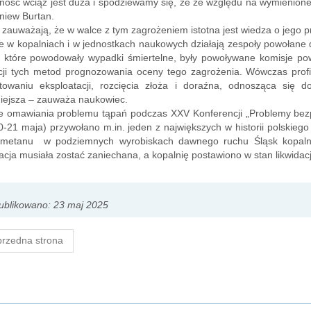
ność wciąż jest duża i spodziewamy się, że ze względu na wymienione
gniew Burtan.
 zauważają, że w walce z tym zagrożeniem istotna jest wiedza o jego
 w kopalniach i w jednostkach naukowych działają zespoły powołane
, które powodowały wypadki śmiertelne, były powoływane komisje pow
acji tych metod prognozowania oceny tego zagrożenia. Wówczas profi
ktowaniu eksploatacji, rozcięcia złoża i doraźna, odnosząca się 
iejsza – zauważa naukowiec.
e omawiania problemu tąpań podczas XXV Konferencji „Problemy bezp
0-21 maja) przywołano m.in. jeden z największych w historii polskieg
metanu w podziemnych wyrobiskach dawnego ruchu Śląsk kopalni 
acja musiała zostać zaniechana, a kopalnię postawiono w stan likwidacj
ublikowano: 23 maj 2025
rzedna strona