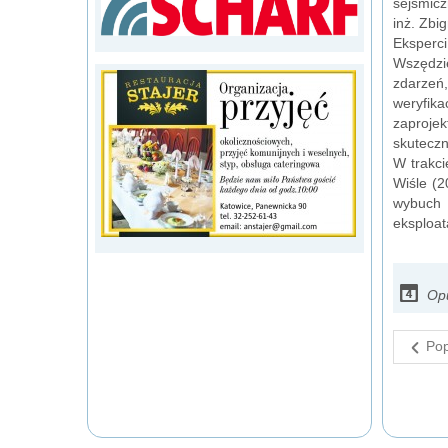
sejsmicz
inż. Zbi
Eksperci
Wszędzie
zdarzeń
weryfik
zaproje
skuteczn
W trakci
Wiśle (2
wybuch 
eksploat
Op
Pop