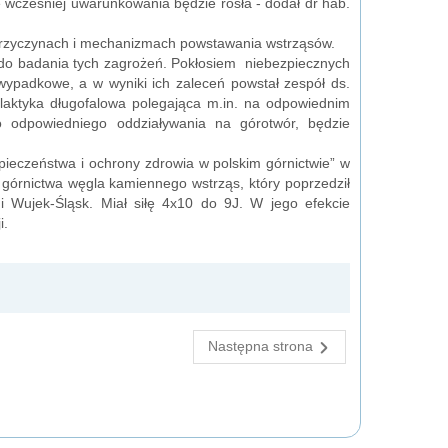
 wcześniej uwarunkowania będzie rosła - dodał dr hab.
 przyczynach i mechanizmach powstawania wstrząsów.
 do badania tych zagrożeń. Pokłosiem niebezpiecznych
ypadkowe, a w wyniki ich zaleceń powstał zespół ds.
laktyka długofalowa polegająca m.in. na odpowiednim
do odpowiedniego oddziaływania na górotwór, będzie
ieczeństwa i ochrony zdrowia w polskim górnictwie” w
o górnictwa węgla kamiennego wstrząs, który poprzedził
Wujek-Śląsk. Miał siłę 4x10 do 9J. W jego efekcie
i.
Następna strona