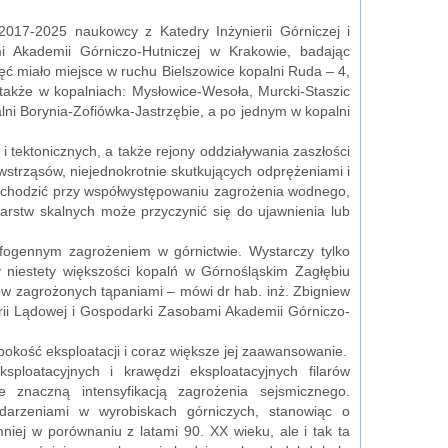
2017-2025 naukowcy z Katedry Inżynierii Górniczej i
i Akademii Górniczo-Hutniczej w Krakowie, badając
ć miało miejsce w ruchu Bielszowice kopalni Ruda – 4,
także w kopalniach: Mysłowice-Wesoła, Murcki-Staszic
ni Borynia-Zofiówka-Jastrzębie, a po jednym w kopalni
 tektonicznych, a także rejony oddziaływania zaszłości
strząsów, niejednokrotnie skutkujących odprężeniami i
dochodzić przy współwystępowaniu zagrożenia wodnego,
arstw skalnych może przyczynić się do ujawnienia lub
fogennym zagrożeniem w górnictwie. Wystarczy tylko
zy niestety większości kopalń w Górnośląskim Zagłębiu
w zagrożonych tąpaniami – mówi dr hab. inż. Zbigniew
erii Lądowej i Gospodarki Zasobami Akademii Górniczo-
bokość eksploatacji i coraz większe jej zaawansowanie.
sploatacyjnych i krawędzi eksploatacyjnych filarów
naczną intensyfikacją zagrożenia sejsmicznego.
darzeniami w wyrobiskach górniczych, stanowiąc o
mniej w porównaniu z latami 90. XX wieku, ale i tak ta