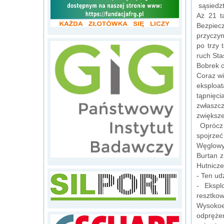
sąsiedzt
Aż 21 t
Bezpiec
przyczyn
po trzy 
ruch Sta
Bobrek 
Coraz wi
eksploat
tąpnięci
zwłaszcz
zwiększe
Oprócz 
spojrzeć
Węglowym
Burtan z
Hutnicze
- Ten ud
- Ekspl
resztko
Wysokoe
odprężen