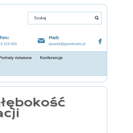
fon:
Mail:
19 318 800
gwarek@gwarkowie.pl
Portrety mówione
Konferencje
głębokość
cji