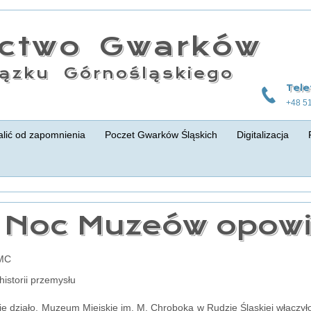
actwo Gwarków
ązku Górnośląskiego
Tele
+48 5
lić od zapomnienia
Poczet Gwarków Śląskich
Digitalizacja
 Noc Muzeów opow
AMC
historii przemysłu
ię działo. Muzeum Miejskie im. M. Chroboka w Rudzie Śląskiej włącz