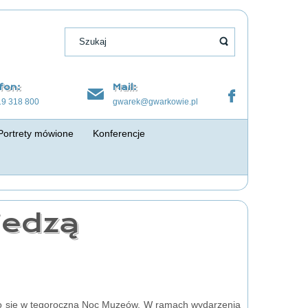
fon:
Mail:
19 318 800
gwarek@gwarkowie.pl
Portrety mówione
Konferencje
iedzą
yło się w tegoroczną Noc Muzeów. W ramach wydarzenia