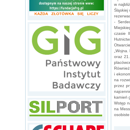
w najbli
Śląskiej
rezerwac
- Serde
Miejskie
czasie 
Hutnict
Otwarci
„Wojna. 
oraz 21.
placówce
Również 
i ekonom
na rozwó
przez p
najcenni
kamień g
Wstęp na
na Mess
osobiste