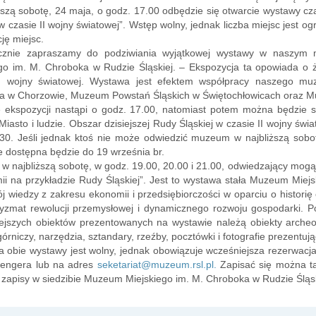
ższą sobotę, 24 maja, o godz. 17.00 odbędzie się otwarcie wystawy cza
 w czasie II wojny światowej”. Wstęp wolny, jednak liczba miejsc jest o
ję miejsc.
cznie zapraszamy do podziwiania wyjątkowej wystawy w naszym
go im. M. Chroboka w Rudzie Śląskiej. – Ekspozycja ta opowiada o ż
II wojny światowej. Wystawa jest efektem współpracy naszego
wa w Chorzowie, Muzeum Powstań Śląskich w Świętochłowicach oraz M
e ekspozycji nastąpi o godz. 17.00, natomiast potem można będzie 
Miasto i ludzie. Obszar dzisiejszej Rudy Śląskiej w czasie II wojny ś
30. Jeśli jednak ktoś nie może odwiedzić muzeum w najbliższą sobot
 dostępna będzie do 19 września br.
w najbliższą sobotę, w godz. 19.00, 20.00 i 21.00, odwiedzający mogą z
ii na przykładzie Rudy Śląskiej”. Jest to wystawa stała Muzeum Miejs
j wiedzy z zakresu ekonomii i przedsiębiorczości w oparciu o historię
ryzmat rewolucji przemysłowej i dynamicznego rozwoju gospodarki.
ejszych obiektów prezentowanych na wystawie należą obiekty archeol
órniczy, narzędzia, sztandary, rzeźby, pocztówki i fotografie prezentuj
 obie wystawy jest wolny, jednak obowiązuje wcześniejsza rezerwac
engera lub na adres
seketariat@muzeum.rsl.pl
.
Zapisać się można ta
 zapisy w siedzibie Muzeum Miejskiego im. M. Chroboka w Rudzie Śląsk