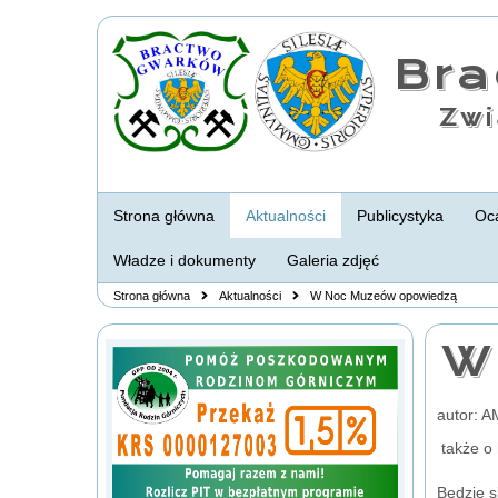
Br
Zwi
Strona główna
Aktualności
Publicystyka
Oca
Władze i dokumenty
Galeria zdjęć
Strona główna
Aktualności
W Noc Muzeów opowiedzą
W
autor: 
także o 
Będzie s