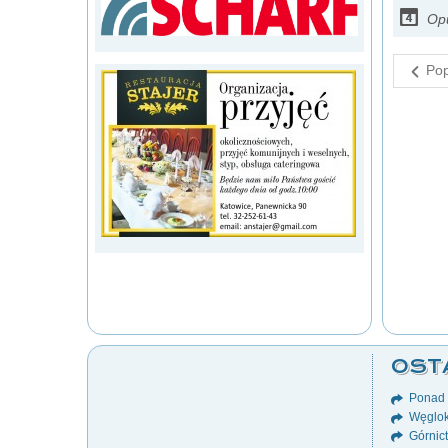
Op
Pop
OST
Ponad 8
Węglok
Górnict