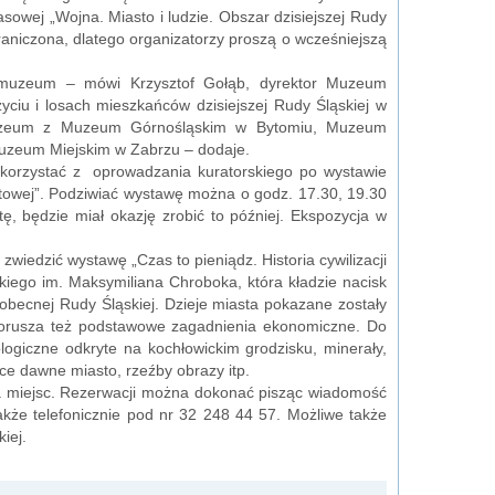
sowej „Wojna. Miasto i ludzie. Obszar dzisiejszej Rudy
graniczona, dlatego organizatorzy proszą o wcześniejszą
 muzeum – mówi Krzysztof Gołąb, dyrektor Muzeum
yciu i losach mieszkańców dzisiejszej Rudy Śląskiej w
 muzeum z Muzeum Górnośląskim w Bytomiu, Muzeum
uzeum Miejskim w Zabrzu – dodaje.
skorzystać z oprowadzania kuratorskiego po wystawie
wiatowej”. Podziwiać wystawę można o godz. 17.30, 19.30
ę, będzie miał okazję zrobić to później. Ekspozycja w
wiedzić wystawę „Czas to pieniądz. Historia cywilizacji
kiego im. Maksymiliana Chroboka, która kładzie nacisk
 obecnej Rudy Śląskiej. Dzieje miasta pokazane zostały
 Porusza też podstawowe zagadnienia ekonomiczne. Do
ogiczne odkryte na kochłowickim grodzisku, minerały,
ące dawne miasto, rzeźby obrazy itp.
ja miejsc. Rezerwacji można dokonać pisząc wiadomość
kże telefonicznie pod nr 32 248 44 57. Możliwe także
iej.