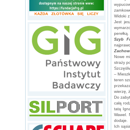
wypucow
zamkowej
Widoki z
Jest jes
wymarzon
perełką.
Szyb Fr
najprawd
Zachowa
Nowe mie
straży p
Szczęśli
– Mieszk
teren sz
przekaza
wierzę, 
Do zabyt
całą rod
tatą Ign
Wawel. 
dodaje.
Ich sąsi