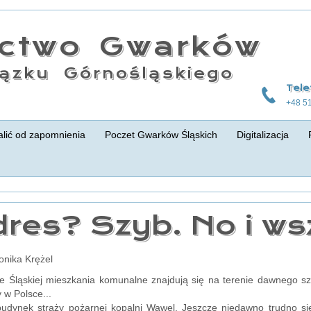
actwo Gwarków
ązku Górnośląskiego
Tele
+48 5
lić od zapomnienia
Poczet Gwarków Śląskich
Digitalizacja
res? Szyb. No i ws
onika Krężel
e Śląskiej mieszkania komunalne znajdują się na terenie dawnego sz
y w Polsce...
udynek straży pożarnej kopalni Wawel. Jeszcze niedawno trudno się