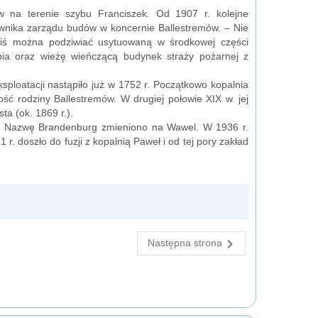
w na terenie szybu Franciszek. Od 1907 r. kolejne
rownika zarządu budów w koncernie Ballestremów. – Nie
ziś można podziwiać usytuowaną w środkowej części
ia oraz wieżę wieńczącą budynek straży pożarnej z
ploatacji nastąpiło już w 1752 r. Początkowo kopalnia
ść rodziny Ballestremów. W drugiej połowie XIX w. jej
a (ok. 1869 r.).
ej. Nazwę Brandenburg zmieniono na Wawel. W 1936 r.
. doszło do fuzji z kopalnią Paweł i od tej pory zakład
Następna strona