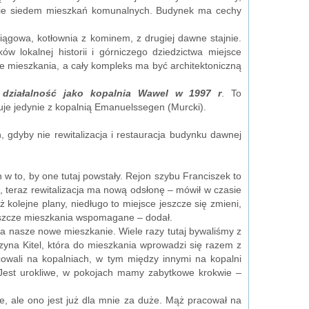
nie siedem mieszkań komunalnych. Budynek ma cechy
ągowa, kotłownia z kominem, z drugiej dawne stajnie.
ów lokalnej historii i górniczego dziedzictwa miejsce
e mieszkania, a cały kompleks ma być architektoniczną
 działalność jako kopalnia Wawel w 1997 r
. To
uje jedynie z kopalnią Emanuelssegen (Murcki).
 gdyby nie rewitalizacja i restauracja budynku dawnej
w to, by one tutaj powstały. Rejon szybu Franciszek to
i, teraz rewitalizacja ma nową odsłonę – mówił w czasie
kolejne plany, niedługo to miejsce jeszcze się zmieni,
 jeszcze mieszkania wspomagane – dodał.
a nasze nowe mieszkanie. Wiele razy tutaj bywaliśmy z
zyna Kitel, która do mieszkania wprowadzi się razem z
cowali na kopalniach, w tym między innymi na kopalni
 Jest urokliwe, w pokojach mamy zabytkowe krokwie –
e, ale ono jest już dla mnie za duże. Mąż pracował na