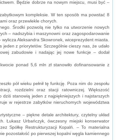
nictwem. Będzie dobrze na nowym miejscu, musi być –
w zabytkowym kompleksie. W ten sposób ma powstać 8
ami oraz przewlekle chorych.
nego. Środki pozwolą nie tylko na utworzenie nowych
ych – nadszybia i maszynowni oraz zagospodarowanie
i – wylicza Aleksandra Skowronek, wiceprezydent miasta.
eden z priorytetów. Szczególnie cieszy nas, że udało
łowej zabudowie i nadając jej nowe funkcje – dodał
j kwocie ponad 5,6 mln zł stanowiło dofinansowanie z
szło pół wieku pełnił tę funkcję. Poza nim do zespołu
acji, rozdzielni oraz stacji ratowniczej. Większość
dziś stanowią jeden z najpiękniejszych i najstarszych
uruje w rejestrze zabytków nieruchomych województwa
ystyczne – piękne detale architektury, czytelny układ
ch. Łukasz Urbańczyk, ówczesny miejski konserwator
ez Spółkę Restrukturyzacji Kopalń. – To materialna
eśnie pozostałość po pierwszej kopalni węgla kamiennego