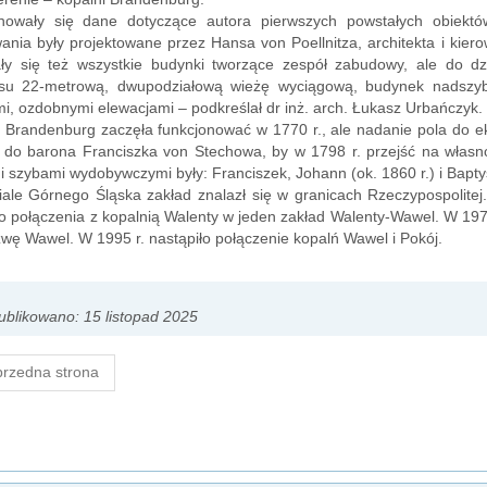
howały się dane dotyczące autora pierwszych powstałych obiektó
nia były projektowane przez Hansa von Poellnitza, architekta i kie
ły się też wszystkie budynki tworzące zespół zabudowy, ale do d
su 22-metrową, dwupodziałową wieżę wyciągową, budynek nadszyb
i, ozdobnymi elewacjami – podkreślał dr inż. arch. Łukasz Urbańczyk.
 Brandenburg zaczęła funkcjonować w 1770 r., ale nadanie pola do eks
 do barona Franciszka von Stechowa, by w 1798 r. przejść na własno
 szybami wydobywczymi były: Franciszek, Johann (ok. 1860 r.) i Baptyst
iale Górnego Śląska zakład znalazł się w granicach Rzeczypospolit
o połączenia z kopalnią Walenty w jeden zakład Walenty-Wawel. W 1971 r
zwę Wawel. W 1995 r. nastąpiło połączenie kopalń Wawel i Pokój.
blikowano: 15 listopad 2025
rzedna strona