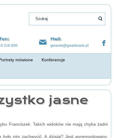
fon:
Mail:
19 318 800
gwarek@gwarkowie.pl
Portrety mówione
Konferencje
zystko jasne
ybu Franciszek. Takich widoków nie mają chyba żadni
 było nim zachwycić. A dzisiaj? Jest wyremontowany,