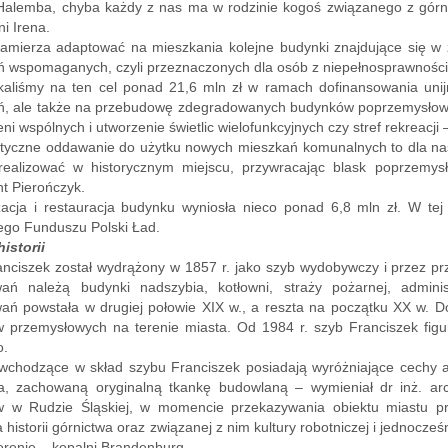
 Halemba, chyba każdy z nas ma w rodzinie kogoś związanego z gór
i Irena.
zamierza adaptować na mieszkania kolejne budynki znajdujące się 
 wspomaganych, czyli przeznaczonych dla osób z niepełnosprawności
kaliśmy na ten cel ponad 21,6 mln zł w ramach dofinansowania unij
ń, ale także na przebudowę zdegradowanych budynków poprzemysłow
eni wspólnych i utworzenie świetlic wielofunkcyjnych czy stref rekreacj
yczne oddawanie do użytku nowych mieszkań komunalnych to dla nas j
zrealizować w historycznym miejscu, przywracając blask poprzemys
t Pierończyk.
zacja i restauracja budynku wyniosła nieco ponad 6,8 mln zł. W te
go Funduszu Polski Ład.
istorii
nciszek został wydrążony w 1857 r. jako szyb wydobywczy i przez prze
ań należą budynki nadszybia, kotłowni, straży pożarnej, administr
ń powstała w drugiej połowie XIX w., a reszta na początku XX w. Do 
w przemysłowych na terenie miasta. Od 1984 r. szyb Franciszek fig
o.
wchodzące w skład szybu Franciszek posiadają wyróżniające cechy art
ia, zachowaną oryginalną tkankę budowlaną – wymieniał dr inż. ar
w w Rudzie Śląskiej, w momencie przekazywania obiektu miastu prz
 historii górnictwa oraz związanej z nim kultury robotniczej i jednocz
erenie – kopalni Brandenburg.