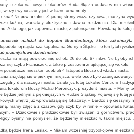
any i czeka na nowych lokatorów. Ruda Śląska oddała w nim właś
 wieży i wyposażony jest w liczne ornamenty.
 okna? Niepowtarzalne. Z jednej strony wieża szybowa, maszyna wyci
zcze kuźnia, warsztaty elektryczne i dawna rozdzielnia. Dla miłośnik
e. A do tego, jak zapewnia miasto, z potencjałem. Powstaną tu kolejn
anciszek należał do kopalni Brandenburg, która zakończyła
opodobniej najstarsza kopalnia na Górnym Śląsku – o ten tytuł rywaliz
ć przemysłowe dziedzictwo
szkania mają powierzchnię od ok. 26 do ok. 67 mkw. Nie byłoby ich,
ożarnej szybu Franciszek, a także przestrzeni znajdującej się wokoło.
wi posiadacze mieszkań odebrali 4 listopada klucze od władz miasta.
ania znajdują się w pięknym miejscu, wiele osób było zaangażowanych 
czególny dla naszego miasta. Działa już tutaj Lokalne Centrum Tradycj
nia lokatorom kluczy Michał Pierończyk, prezydent miasta. – Mamy też 
że będzie jednym z piękniejszych w Rudzie Śląskiej. Pojawią się tutaj
kowych wnętrz już wprowadzają się lokatorzy. – Bardzo się cieszymy n
ziną, mamy zdjęcia z czasów, gdy szyb był w ruinie – opowiada Katar
acym. – Dziadkowie i pradziadkowie byli związani z górnictwem, pra
Nigdy byśmy nie pomyśleli, że będziemy mieszkać w takim miejscu.
adką będzie Irena Lesiak. – Miałam wcześniej trzypokojowe mieszkani