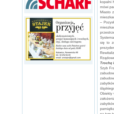
kopalni
mówi pan
Miasto 
mieszkań
– Pozys
mieszka
przestrz
Systemat
się to 
prezyden
Rewitali
Rządowe
Trochę h
Szyb Fra
zabudow
zabudowa
zabytkó
śląskieg
Obiekty 
założen
zabytkó
pamiątka
na tym t