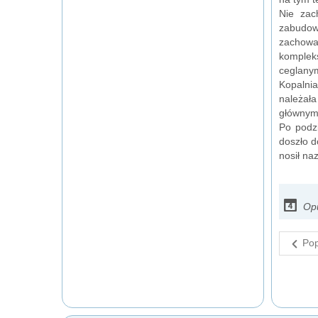
Nie zac
zabudowa
zachowa
komplek
ceglanym
Kopalnia
należała
głównymi
Po podz
doszło d
nosił na
Opu
Pop