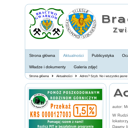
Br
Zwi
Strona główna
Aktualności
Publicystyka
Oca
Władze i dokumenty
Galeria zdjęć
Strona główna
Aktualności
Adres? Szyb. No i wszystko jasne
Ad
autor: M
W Rudzi
lokatorz
Dawny b