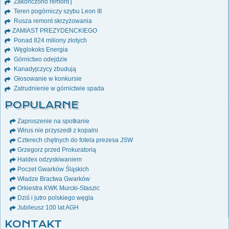
Zakończono remont j
Teren pogórniczy szybu Leon III
Rusza remont skrzyżowania
ZAMIAST PREZYDENCKIEGO
Ponad 824 miliony złotych
Węglokoks Energia
Górnictwo odejdzie
Kanadyjczycy zbudują
Głosowanie w konkursie
Zatrudnienie w górnictwie spada
POPULARNE
Zaproszenie na spotkanie
Wirus nie przyszedł z kopalni
Czterech chętnych do fotela prezesa JSW
Grzegorz przed Prokuratorią
Haldex odzyskiwaniem
Poczet Gwarków Śląskich
Władze Bractwa Gwarków
Orkiestra KWK Murcki-Staszic
Dziś i jutro polskiego węgla
Jubileusz 100 lat AGH
KONTAKT