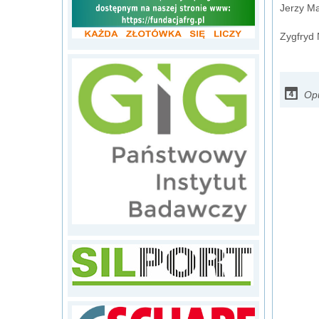
Jerzy M
Zygfryd
Opu