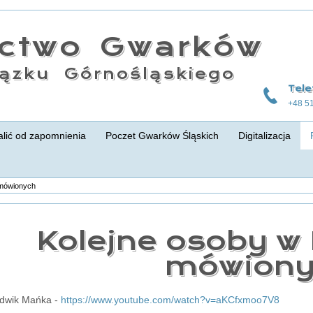
actwo Gwarków
ązku Górnośląskiego
Tele
+48 5
lić od zapomnienia
Poczet Gwarków Śląskich
Digitalizacja
 mówionych
Kolejne osoby w 
mówiony
udwik Mańka -
https://www.youtube.com/watch?v=aKCfxmoo7V8