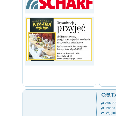
OST
ZAMIA
Ponad 8
Węglok