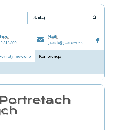
fon:
Mail:
19 318 800
gwarek@gwarkowie.pl
Portrety mówione
Konferencje
Portretach
ch