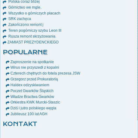
Polska coraz bliżej
Górnictwo we mgle.
Wszystko o górniczych płacach
SRK zachęca
Zakończono remont j
Teren pogórniczy szybu Leon III
Rusza remont skrzyżowania
ZAMIAST PREZYDENCKIEGO
POPULARNE
Zaproszenie na spotkanie
Wirus nie przyszedł z kopalni
Czterech chętnych do fotela prezesa JSW
Grzegorz przed Prokuratorią
Haldex odzyskiwaniem
Poczet Gwarków Śląskich
Władze Bractwa Gwarków
Orkiestra KWK Murcki-Staszic
Dziś i jutro polskiego węgla
Jubileusz 100 lat AGH
KONTAKT