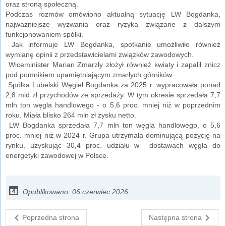
oraz stroną społeczną.
Podczas rozmów omówiono aktualną sytuację LW Bogdanka,
najważniejsze wyzwania oraz ryzyka związane z dalszym
funkcjonowaniem spółki.
Jak informuje LW Bogdanka, spotkanie umożliwiło również
wymianę opinii z przedstawicielami związków zawodowych.
Wiceminister Marian Zmarzły złożył również kwiaty i zapalił znicz
pod pomnikiem upamiętniającym zmarłych górników.
Spółka Lubelski Węgiel Bogdanka za 2025 r. wypracowała ponad
2,8 mld zł przychodów ze sprzedaży. W tym okresie sprzedała 7,7
mln ton węgla handlowego - o 5,6 proc. mniej niż w poprzednim
roku. Miała blisko 264 mln zł zysku netto.
LW Bogdanka sprzedała 7,7 mln ton węgla handlowego, o 5,6
proc. mniej niż w 2024 r. Grupa utrzymała dominującą pozycję na
rynku, uzyskując 30,4 proc. udziału w dostawach węgla do
energetyki zawodowej w Polsce.
Opublikowano: 06 czerwiec 2026
Poprzedna strona
Następna strona