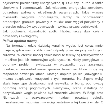
największe polskie firmy energetyczne, tj. PGE czy Tauron, a także
ciepłownie i cementownie. Jak wiadomo, energetyka zawodowa
potrzebuje paliwa o określonych parametrach. Takie właśnie
mieszanki węglowe produkujemy, łącząc w odpowiednich
proporcjach granulat powstały z mułów oraz węgiel pozyskany z
przerobu odpadów wydobywczych – wylicza prezes Leśniowski.
Jak podkreśla, działalność spółki Haldex łączy dwa cele -
biznesowy i ekologiczny.
Paliwo spełnia normy
- Na terenach, gdzie działają kopalnie węgla, jest coraz mniej
miejsca, gdzie można składować odpady powstałe przy wydobyciu
surowca. W efekcie naszej działalności te tereny są rekultywowane
i możliwe jest ich komercyjne wykorzystanie. Hałdy powęglowe to
ogromny problem, zwłaszcza w przypadku, gdy zaczynają
przebiegać niekontrolowane zjawiska termiczne, które mogą się
rozpocząć nawet po latach. Dlatego dopiero po ich „odwęgleniu”
można bezpiecznie korzystać z tych terenów. Na Śląsku wciąż
skala tego typu działalności jest niewielka, a biorąc pod uwagę
ogromną liczbę pogórniczych nieużytków, liczba instalacji do
odzyskiwania węgla powinna być znacznie większa. W Belgii oraz
Niemczech na oczyszczonych hałdach powstają osiedla
mieszkaniowe, natomiast my wciąż jesteśmy w tej kwestii w tyle. O