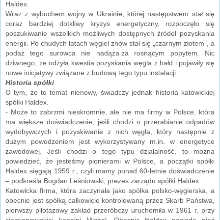
Haldex.
Wraz z wybuchem wojny w Ukrainie, której następstwem stał się
coraz bardziej dotkliwy kryzys energetyczny, rozpoczęło się
poszukiwanie wszelkich możliwych dostępnych źródeł pozyskania
energii. Po chudych latach węgiel znów stał się „czarnym złotem”, a
podaż tego surowca nie nadąża za rosnącym popytem. Nic
dziwnego, że odżyła kwestia pozyskania węgla z hałd i pojawiły się
nowe inicjatywy związane z budową tego typu instalacji.
Historia spółki
O tym, że to temat nienowy, świadczy jednak historia katowickiej
spółki Haldex.
- Może to zabrzmi nieskromnie, ale nie ma firmy w Polsce, która
ma większe doświadczenie, jeśli chodzi o przerabianie odpadów
wydobywczych i pozyskiwanie z nich węgla, który następnie z
dużym powodzeniem jest wykorzystywany m.in. w energetyce
zawodowej. Jeśli chodzi o tego typu działalność, to można
powiedzieć, że jesteśmy pionierami w Polsce, a początki spółki
Haldex sięgają 1959 r., czyli mamy ponad 60-letnie doświadczenie
– podkreśla Bogdan Leśniowski, prezes zarządu spółki Haldex.
Katowicka firma, która zaczynała jako spółka polsko-węgierska, a
obecnie jest spółką całkowicie kontrolowaną przez Skarb Państwa,
pierwszy pilotażowy zakład przeróbczy uruchomiła w 1961 r. przy
siemianowickiej kopalni Michał. Obecnie Haldex posiada pięć