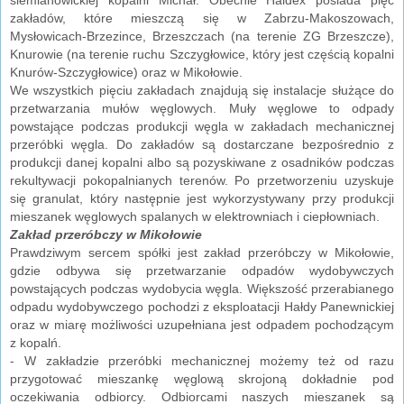
zakładów, które mieszczą się w Zabrzu-Makoszowach,
Mysłowicach-Brzezince, Brzeszczach (na terenie ZG Brzeszcze),
Knurowie (na terenie ruchu Szczygłowice, który jest częścią kopalni
Knurów-Szczygłowice) oraz w Mikołowie.
We wszystkich pięciu zakładach znajdują się instalacje służące do
przetwarzania mułów węglowych. Muły węglowe to odpady
powstające podczas produkcji węgla w zakładach mechanicznej
przeróbki węgla. Do zakładów są dostarczane bezpośrednio z
produkcji danej kopalni albo są pozyskiwane z osadników podczas
rekultywacji pokopalnianych terenów. Po przetworzeniu uzyskuje
się granulat, który następnie jest wykorzystywany przy produkcji
mieszanek węglowych spalanych w elektrowniach i ciepłowniach.
Zakład przeróbczy w Mikołowie
Prawdziwym sercem spółki jest zakład przeróbczy w Mikołowie,
gdzie odbywa się przetwarzanie odpadów wydobywczych
powstających podczas wydobycia węgla. Większość przerabianego
odpadu wydobywczego pochodzi z eksploatacji Hałdy Panewnickiej
oraz w miarę możliwości uzupełniana jest odpadem pochodzącym
z kopalń.
- W zakładzie przeróbki mechanicznej możemy też od razu
przygotować mieszankę węglową skrojoną dokładnie pod
oczekiwania odbiorcy. Odbiorcami naszych mieszanek są