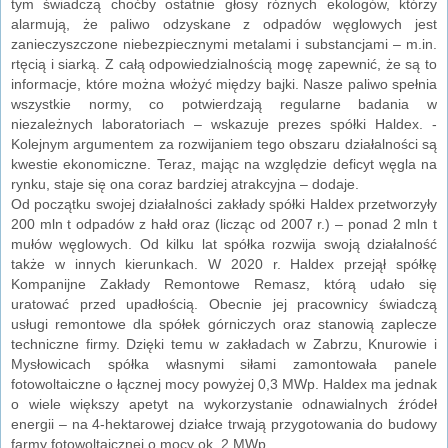
tym świadczą choćby ostatnie głosy różnych ekologów, którzy
alarmują, że paliwo odzyskane z odpadów węglowych jest
zanieczyszczone niebezpiecznymi metalami i substancjami – m.in.
rtęcią i siarką. Z całą odpowiedzialnością mogę zapewnić, że są to
informacje, które można włożyć między bajki. Nasze paliwo spełnia
wszystkie normy, co potwierdzają regularne badania w
niezależnych laboratoriach – wskazuje prezes spółki Haldex. -
Kolejnym argumentem za rozwijaniem tego obszaru działalności są
kwestie ekonomiczne. Teraz, mając na względzie deficyt węgla na
rynku, staje się ona coraz bardziej atrakcyjna – dodaje.
Od początku swojej działalności zakłady spółki Haldex przetworzyły
200 mln t odpadów z hałd oraz (licząc od 2007 r.) – ponad 2 mln t
mułów węglowych. Od kilku lat spółka rozwija swoją działalność
także w innych kierunkach. W 2020 r. Haldex przejął spółkę
Kompanijne Zakłady Remontowe Remasz, którą udało się
uratować przed upadłością. Obecnie jej pracownicy świadczą
usługi remontowe dla spółek górniczych oraz stanowią zaplecze
techniczne firmy. Dzięki temu w zakładach w Zabrzu, Knurowie i
Mysłowicach spółka własnymi siłami zamontowała panele
fotowoltaiczne o łącznej mocy powyżej 0,3 MWp. Haldex ma jednak
o wiele większy apetyt na wykorzystanie odnawialnych źródeł
energii – na 4-hektarowej działce trwają przygotowania do budowy
farmy fotowoltaicznej o mocy ok. 2 MWp.