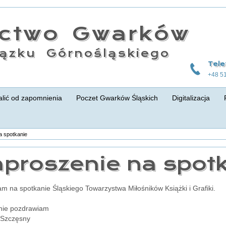
actwo Gwarków
ązku Górnośląskiego
Tele
+48 5
lić od zapomnienia
Poczet Gwarków Śląskich
Digitalizacja
a spotkanie
proszenie na spot
m na spotkanie Śląskiego Towarzystwa Miłośników Książki i Grafiki.
nie pozdrawiam
 Szczęsny