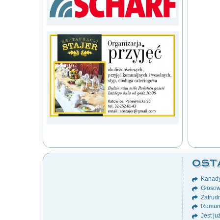
OST
Kanady
Głosow
Zatrudn
Rumuni
Jest ju