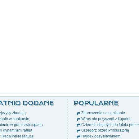
ATNIO DODANE
POPULARNE
jczycy zbudują
Zaproszenie na spotkanie
anie w konkursie
Wirus nie przyszedł z kopalni
ienie w górnictwie spada
Czterech chętnych do fotela prez
i dynamitem ratują
Grzegorz przed Prokuratorią
ż Rada Interesariusz
Haldex odzyskiwaniem