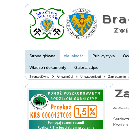
Br
Zwi
Strona główna
Aktualności
Publicystyka
Oca
Władze i dokumenty
Galeria zdjęć
Strona główna
Aktualności
Uncategorised
Zaproszenie n
Za
zaprasza
Serdecz
Krystian