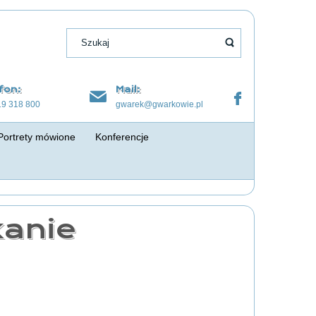
fon:
Mail:
19 318 800
gwarek@gwarkowie.pl
Portrety mówione
Konferencje
kanie