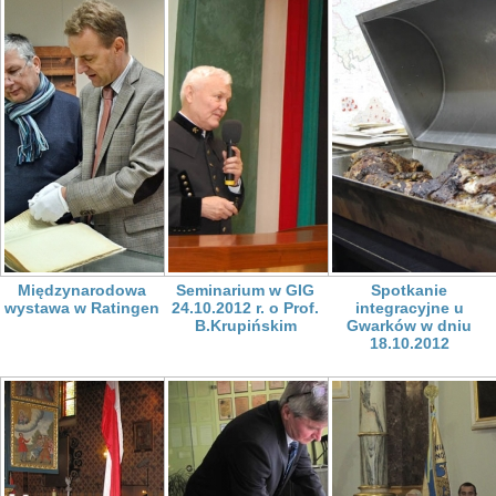
Międzynarodowa
Seminarium w GIG
Spotkanie
wystawa w Ratingen
24.10.2012 r. o Prof.
integracyjne u
B.Krupińskim
Gwarków w dniu
18.10.2012