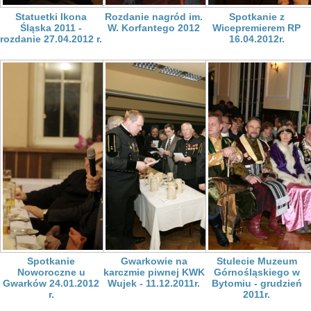
Statuetki Ikona
Rozdanie nagród im.
Spotkanie z
Śląska 2011 -
W. Korfantego 2012
Wicepremierem RP
rozdanie 27.04.2012 r.
16.04.2012r.
Spotkanie
Gwarkowie na
Stulecie Muzeum
Noworoczne u
karczmie piwnej KWK
Górnośląskiego w
Gwarków 24.01.2012
Wujek - 11.12.2011r.
Bytomiu - grudzień
r.
2011r.