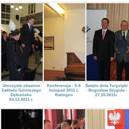
Uroczyste otwarcie
Konferencja - 5-9
Święto dnia Turystyki
Zakładu Górniczego
listopad 2011 r.
- Bogusław Szyguła -
Dębieńsko
Ratingen
27.10.2011r.
03.12.2011 r.