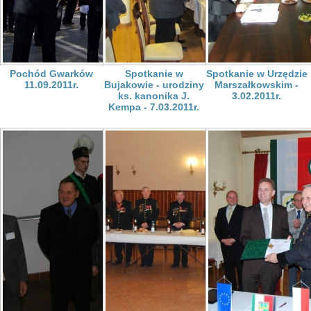
Pochód Gwarków
Spotkanie w
Spotkanie w Urzędzie
11.09.2011r.
Bujakowie - urodziny
Marszałkowskim -
ks. kanonika J.
3.02.2011r.
Kempa - 7.03.2011r.