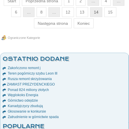
Start
Poprzedna strona
1
2
…
4
…
6
…
8
…
12
13
14
15
Następna strona
Koniec
Ograniczone Kategorie
OSTATNIO DODANE
Zakończono remont j
Teren pogórniczy szybu Leon III
Rusza remont skrzyżowania
ZAMIAST PREZYDENCKIEGO
Ponad 824 miliony złotych
Węglokoks Energia
Górnictwo odejdzie
Kanadyjczycy zbudują
Głosowanie w konkursie
Zatrudnienie w górnictwie spada
POPULARNE