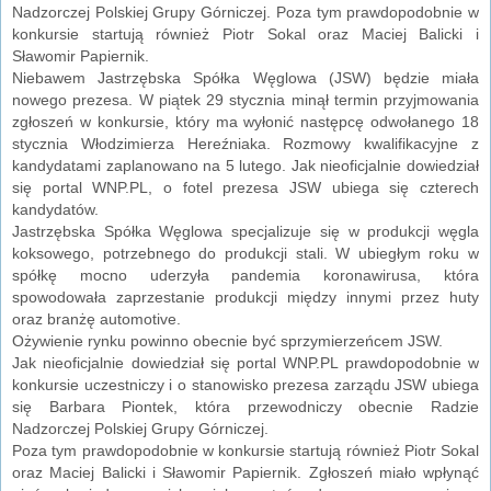
Nadzorczej Polskiej Grupy Górniczej. Poza tym prawdopodobnie w
konkursie startują również Piotr Sokal oraz Maciej Balicki i
Sławomir Papiernik.
Niebawem Jastrzębska Spółka Węglowa (JSW) będzie miała
nowego prezesa. W piątek 29 stycznia minął termin przyjmowania
zgłoszeń w konkursie, który ma wyłonić następcę odwołanego 18
stycznia Włodzimierza Hereźniaka. Rozmowy kwalifikacyjne z
kandydatami zaplanowano na 5 lutego. Jak nieoficjalnie dowiedział
się portal WNP.PL, o fotel prezesa JSW ubiega się czterech
kandydatów.
Jastrzębska Spółka Węglowa specjalizuje się w produkcji węgla
koksowego, potrzebnego do produkcji stali. W ubiegłym roku w
spółkę mocno uderzyła pandemia koronawirusa, która
spowodowała zaprzestanie produkcji między innymi przez huty
oraz branżę automotive.
Ożywienie rynku powinno obecnie być sprzymierzeńcem JSW.
Jak nieoficjalnie dowiedział się portal WNP.PL prawdopodobnie w
konkursie uczestniczy i o stanowisko prezesa zarządu JSW ubiega
się Barbara Piontek, która przewodniczy obecnie Radzie
Nadzorczej Polskiej Grupy Górniczej.
Poza tym prawdopodobnie w konkursie startują również Piotr Sokal
oraz Maciej Balicki i Sławomir Papiernik. Zgłoszeń miało wpłynąć