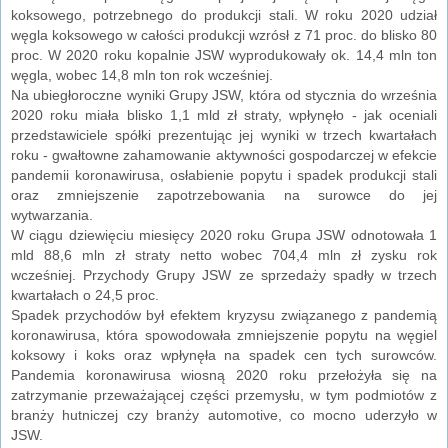
koksowego, potrzebnego do produkcji stali. W roku 2020 udział
węgla koksowego w całości produkcji wzrósł z 71 proc. do blisko 80
proc. W 2020 roku kopalnie JSW wyprodukowały ok. 14,4 mln ton
węgla, wobec 14,8 mln ton rok wcześniej.
Na ubiegłoroczne wyniki Grupy JSW, która od stycznia do września
2020 roku miała blisko 1,1 mld zł straty, wpłynęło - jak oceniali
przedstawiciele spółki prezentując jej wyniki w trzech kwartałach
roku - gwałtowne zahamowanie aktywności gospodarczej w efekcie
pandemii koronawirusa, osłabienie popytu i spadek produkcji stali
oraz zmniejszenie zapotrzebowania na surowce do jej
wytwarzania.
W ciągu dziewięciu miesięcy 2020 roku Grupa JSW odnotowała 1
mld 88,6 mln zł straty netto wobec 704,4 mln zł zysku rok
wcześniej. Przychody Grupy JSW ze sprzedaży spadły w trzech
kwartałach o 24,5 proc.
Spadek przychodów był efektem kryzysu związanego z pandemią
koronawirusa, która spowodowała zmniejszenie popytu na węgiel
koksowy i koks oraz wpłynęła na spadek cen tych surowców.
Pandemia koronawirusa wiosną 2020 roku przełożyła się na
zatrzymanie przeważającej części przemysłu, w tym podmiotów z
branży hutniczej czy branży automotive, co mocno uderzyło w
JSW.