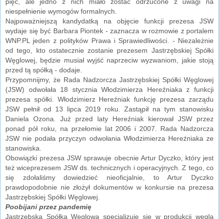
pięć, ale jedno z nich miało zostać odrzucone z uwagi na
niespełnienie wymogów formalnych.
Najpoważniejszą kandydatką na objęcie funkcji prezesa JSW
wydaje się być Barbara Piontek - zaznacza w rozmowie z portalem
WNP.PL jeden z polityków Prawa i Sprawiedliwości. - Niezależnie
od tego, kto ostatecznie zostanie prezesem Jastrzębskiej Spółki
Węglowej, będzie musiał wyjść naprzeciw wyzwaniom, jakie stoją
przed tą spółką - dodaje.
Przypomnijmy, że Rada Nadzorcza Jastrzębskiej Spółki Węglowej
(JSW) odwołała 18 stycznia Włodzimierza Hereźniaka z funkcji
prezesa spółki. Włodzimierz Hereźniak funkcję prezesa zarządu
JSW pełnił od 13 lipca 2019 roku. Zastąpił na tym stanowisku
Daniela Ozona. Już przed laty Hereźniak kierował JSW przez
ponad pół roku, na przełomie lat 2006 i 2007. Rada Nadzorcza
JSW nie podała przyczyn odwołania Włodzimierza Hereźniaka ze
stanowiska.
Obowiązki prezesa JSW sprawuje obecnie Artur Dyczko, który jest
też wiceprezesem JSW ds. technicznych i operacyjnych. Z tego, co
się zdołaliśmy dowiedzieć nieoficjalnie, to Artur Dyczko
prawdopodobnie nie złożył dokumentów w konkursie na prezesa
Jastrzębskiej Spółki Węglowej.
Poobijani przez pandemię
Jastrzębska Spółka Węglowa specjalizuje się w produkcji węgla