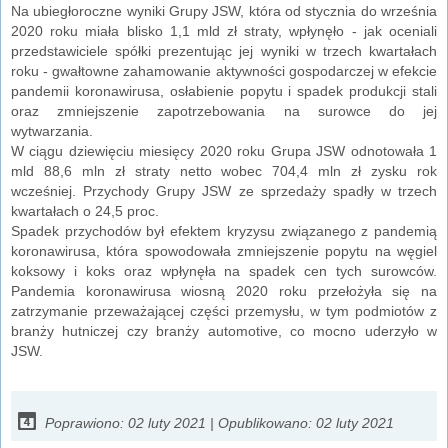
Na ubiegłoroczne wyniki Grupy JSW, która od stycznia do września
2020 roku miała blisko 1,1 mld zł straty, wpłynęło - jak oceniali
przedstawiciele spółki prezentując jej wyniki w trzech kwartałach
roku - gwałtowne zahamowanie aktywności gospodarczej w efekcie
pandemii koronawirusa, osłabienie popytu i spadek produkcji stali
oraz zmniejszenie zapotrzebowania na surowce do jej
wytwarzania.
W ciągu dziewięciu miesięcy 2020 roku Grupa JSW odnotowała 1
mld 88,6 mln zł straty netto wobec 704,4 mln zł zysku rok
wcześniej. Przychody Grupy JSW ze sprzedaży spadły w trzech
kwartałach o 24,5 proc.
Spadek przychodów był efektem kryzysu związanego z pandemią
koronawirusa, która spowodowała zmniejszenie popytu na węgiel
koksowy i koks oraz wpłynęła na spadek cen tych surowców.
Pandemia koronawirusa wiosną 2020 roku przełożyła się na
zatrzymanie przeważającej części przemysłu, w tym podmiotów z
branży hutniczej czy branży automotive, co mocno uderzyło w
JSW.
Poprawiono: 02 luty 2021
|
Opublikowano: 02 luty 2021