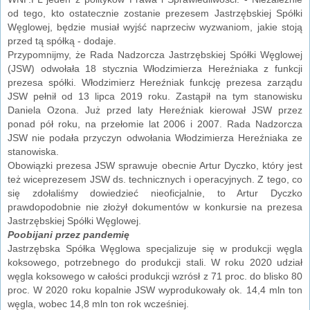
od tego, kto ostatecznie zostanie prezesem Jastrzębskiej Spółki
Węglowej, będzie musiał wyjść naprzeciw wyzwaniom, jakie stoją
przed tą spółką - dodaje.
Przypomnijmy, że Rada Nadzorcza Jastrzębskiej Spółki Węglowej
(JSW) odwołała 18 stycznia Włodzimierza Hereźniaka z funkcji
prezesa spółki. Włodzimierz Hereźniak funkcję prezesa zarządu
JSW pełnił od 13 lipca 2019 roku. Zastąpił na tym stanowisku
Daniela Ozona. Już przed laty Hereźniak kierował JSW przez
ponad pół roku, na przełomie lat 2006 i 2007. Rada Nadzorcza
JSW nie podała przyczyn odwołania Włodzimierza Hereźniaka ze
stanowiska.
Obowiązki prezesa JSW sprawuje obecnie Artur Dyczko, który jest
też wiceprezesem JSW ds. technicznych i operacyjnych. Z tego, co
się zdołaliśmy dowiedzieć nieoficjalnie, to Artur Dyczko
prawdopodobnie nie złożył dokumentów w konkursie na prezesa
Jastrzębskiej Spółki Węglowej.
Poobijani przez pandemię
Jastrzębska Spółka Węglowa specjalizuje się w produkcji węgla
koksowego, potrzebnego do produkcji stali. W roku 2020 udział
węgla koksowego w całości produkcji wzrósł z 71 proc. do blisko 80
proc. W 2020 roku kopalnie JSW wyprodukowały ok. 14,4 mln ton
węgla, wobec 14,8 mln ton rok wcześniej.