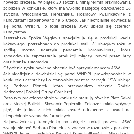
nowego prezesa. W piątek 29 stycznia minął termin przyjmowania
zgłoszeń w konkursie, który ma wyłonić następcę odwołanego 18
stycznia Włodzimierza Hereźniaka. Rozmowy kwalifikacyjne z
kandydatami zaplanowano na 5 lutego. Jak nieoficjalnie dowiedział
się portal WNP.PL, o fotel prezesa JSW ubiega się czterech
kandydatów.
Jastrzębska Spółka Węglowa specjalizuje się w produkcji węgla
koksowego, potrzebnego do produkcji stali. W ubiegłym roku w
spółkę mocno uderzyła pandemia koronawirusa, która
spowodowała zaprzestanie produkcji między innymi przez huty
oraz branżę automotive.
Ożywienie rynku powinno obecnie być sprzymierzeńcem JSW.
Jak nieoficjalnie dowiedział się portal WNP.PL prawdopodobnie w
konkursie uczestniczy i o stanowisko prezesa zarządu JSW ubiega
się Barbara Piontek, która przewodniczy obecnie Radzie
Nadzorczej Polskiej Grupy Górniczej.
Poza tym prawdopodobnie w konkursie startują również Piotr Sokal
oraz Maciej Balicki i Sławomir Papiernik. Zgłoszeń miało wpłynąć
pięć, ale jedno z nich miało zostać odrzucone z uwagi na
niespełnienie wymogów formalnych.
Najpoważniejszą kandydatką na objęcie funkcji prezesa JSW
wydaje się być Barbara Piontek - zaznacza w rozmowie z portalem
WNP.PL jeden z polityków Prawa i Sprawiedliwości. - Niezależnie