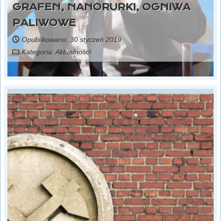
GRAFEN, NANORURKI, OGNIWA
PALIWOWE
Opublikowano: 30 styczeń 2019
Kategoria:
Aktualności