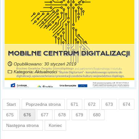
MOBILNE CENTRUM DIGITALIZACJI
Opublikowano: 30 styczeń 2019
Kategoria:
Aktualności
Start
Poprzedna strona
671
672
673
674
675
676
677
678
679
680
Następna strona
Koniec