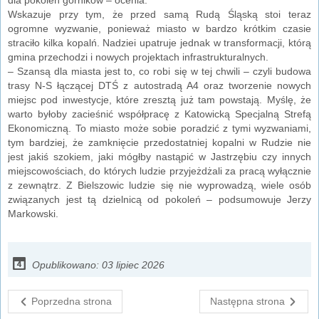
Wskazuje przy tym, że przed samą Rudą Śląską stoi teraz
ogromne wyzwanie, ponieważ miasto w bardzo krótkim czasie
straciło kilka kopalń. Nadziei upatruje jednak w transformacji, którą
gmina przechodzi i nowych projektach infrastrukturalnych.
– Szansą dla miasta jest to, co robi się w tej chwili – czyli budowa
trasy N-S łączącej DTŚ z autostradą A4 oraz tworzenie nowych
miejsc pod inwestycje, które zresztą już tam powstają. Myślę, że
warto byłoby zacieśnić współpracę z Katowicką Specjalną Strefą
Ekonomiczną. To miasto może sobie poradzić z tymi wyzwaniami,
tym bardziej, że zamknięcie przedostatniej kopalni w Rudzie nie
jest jakiś szokiem, jaki mógłby nastąpić w Jastrzębiu czy innych
miejscowościach, do których ludzie przyjeżdżali za pracą wyłącznie
z zewnątrz. Z Bielszowic ludzie się nie wyprowadzą, wiele osób
związanych jest tą dzielnicą od pokoleń – podsumowuje Jerzy
Markowski.
Opublikowano: 03 lipiec 2026
Poprzedna strona
Następna strona