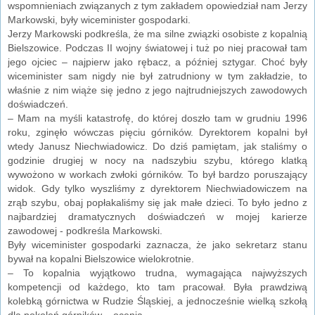
wspomnieniach związanych z tym zakładem opowiedział nam Jerzy
Markowski, były wiceminister gospodarki.
Jerzy Markowski podkreśla, że ma silne związki osobiste z kopalnią
Bielszowice. Podczas II wojny światowej i tuż po niej pracował tam
jego ojciec – najpierw jako rębacz, a później sztygar. Choć były
wiceminister sam nigdy nie był zatrudniony w tym zakładzie, to
właśnie z nim wiąże się jedno z jego najtrudniejszych zawodowych
doświadczeń.
– Mam na myśli katastrofę, do której doszło tam w grudniu 1996
roku, zginęło wówczas pięciu górników. Dyrektorem kopalni był
wtedy Janusz Niechwiadowicz. Do dziś pamiętam, jak staliśmy o
godzinie drugiej w nocy na nadszybiu szybu, którego klatką
wywożono w workach zwłoki górników. To był bardzo poruszający
widok. Gdy tylko wyszliśmy z dyrektorem Niechwiadowiczem na
zrąb szybu, obaj popłakaliśmy się jak małe dzieci. To było jedno z
najbardziej dramatycznych doświadczeń w mojej karierze
zawodowej - podkreśla Markowski.
Były wiceminister gospodarki zaznacza, że jako sekretarz stanu
bywał na kopalni Bielszowice wielokrotnie.
– To kopalnia wyjątkowo trudna, wymagająca najwyższych
kompetencji od każdego, kto tam pracował. Była prawdziwą
kolebką górnictwa w Rudzie Śląskiej, a jednocześnie wielką szkołą
dla pokoleń górników – ocenia.