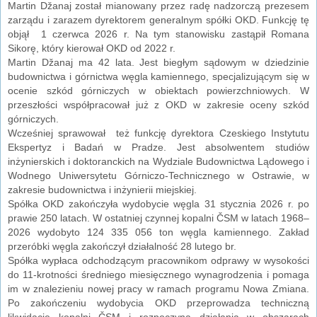
Martin Džanaj został mianowany przez radę nadzorczą prezesem
zarządu i zarazem dyrektorem generalnym spółki OKD. Funkcję tę
objął 1 czerwca 2026 r. Na tym stanowisku zastąpił Romana
Sikorę, który kierował OKD od 2022 r.
Martin Džanaj ma 42 lata. Jest biegłym sądowym w dziedzinie
budownictwa i górnictwa węgla kamiennego, specjalizującym się w
ocenie szkód górniczych w obiektach powierzchniowych. W
przeszłości współpracował już z OKD w zakresie oceny szkód
górniczych.
Wcześniej sprawował też funkcję dyrektora Czeskiego Instytutu
Ekspertyz i Badań w Pradze. Jest absolwentem studiów
inżynierskich i doktoranckich na Wydziale Budownictwa Lądowego i
Wodnego Uniwersytetu Górniczo-Technicznego w Ostrawie, w
zakresie budownictwa i inżynierii miejskiej.
Spółka OKD zakończyła wydobycie węgla 31 stycznia 2026 r. po
prawie 250 latach. W ostatniej czynnej kopalni ČSM w latach 1968–
2026 wydobyto 124 335 056 ton węgla kamiennego. Zakład
przeróbki węgla zakończył działalność 28 lutego br.
Spółka wypłaca odchodzącym pracownikom odprawy w wysokości
do 11-krotności średniego miesięcznego wynagrodzenia i pomaga
im w znalezieniu nowej pracy w ramach programu Nowa Zmiana.
Po zakończeniu wydobycia OKD przeprowadza techniczną
likwidację kopalni ČSM i rozpoczyna działania w obszarach