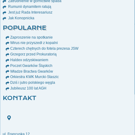
Zatrudnienie w górnictwie spada
Rumunii dynamitem ratują
Jest już Rada Interesariusz
Jak Konopnicka
POPULARNE
Zaproszenie na spotkanie
Wirus nie przyszedł z kopalni
Czterech chętnych do fotela prezesa JSW
Grzegorz przed Prokuratorią
Haldex odzyskiwaniem
Poczet Gwarków Śląskich
Władze Bractwa Gwarków
Orkiestra KWK Murcki-Staszic
Dziś i jutro polskiego węgla
Jubileusz 100 lat AGH
KONTAKT
ul. Francuska 12