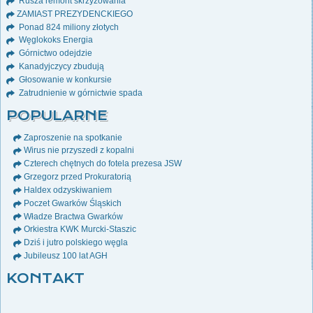
Rusza remont skrzyżowania
ZAMIAST PREZYDENCKIEGO
Ponad 824 miliony złotych
Węglokoks Energia
Górnictwo odejdzie
Kanadyjczycy zbudują
Głosowanie w konkursie
Zatrudnienie w górnictwie spada
POPULARNE
Zaproszenie na spotkanie
Wirus nie przyszedł z kopalni
Czterech chętnych do fotela prezesa JSW
Grzegorz przed Prokuratorią
Haldex odzyskiwaniem
Poczet Gwarków Śląskich
Władze Bractwa Gwarków
Orkiestra KWK Murcki-Staszic
Dziś i jutro polskiego węgla
Jubileusz 100 lat AGH
KONTAKT