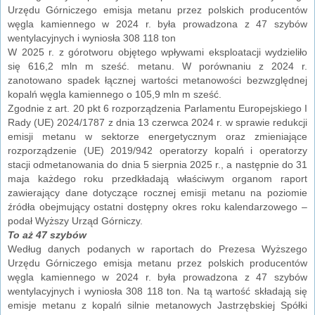
Urzędu Górniczego emisja metanu przez polskich producentów
węgla kamiennego w 2024 r. była prowadzona z 47 szybów
wentylacyjnych i wyniosła 308 118 ton
W 2025 r. z górotworu objętego wpływami eksploatacji wydzieliło
się 616,2 mln m sześć. metanu. W porównaniu z 2024 r.
zanotowano spadek łącznej wartości metanowości bezwzględnej
kopalń węgla kamiennego o 105,9 mln m sześć.
Zgodnie z art. 20 pkt 6 rozporządzenia Parlamentu Europejskiego I
Rady (UE) 2024/1787 z dnia 13 czerwca 2024 r. w sprawie redukcji
emisji metanu w sektorze energetycznym oraz zmieniające
rozporządzenie (UE) 2019/942 operatorzy kopalń i operatorzy
stacji odmetanowania do dnia 5 sierpnia 2025 r., a następnie do 31
maja każdego roku przedkładają właściwym organom raport
zawierający dane dotyczące rocznej emisji metanu na poziomie
źródła obejmujący ostatni dostępny okres roku kalendarzowego –
podał Wyższy Urząd Górniczy.
To aż 47 szybów
Według danych podanych w raportach do Prezesa Wyższego
Urzędu Górniczego emisja metanu przez polskich producentów
węgla kamiennego w 2024 r. była prowadzona z 47 szybów
wentylacyjnych i wyniosła 308 118 ton. Na tą wartość składają się
emisje metanu z kopalń silnie metanowych Jastrzębskiej Spółki