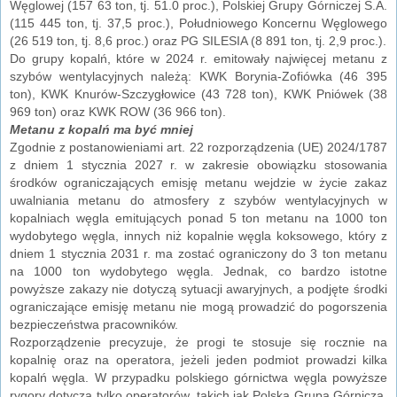
Węglowej (157 63 ton, tj. 51.0 proc.), Polskiej Grupy Górniczej S.A.
(115 445 ton, tj. 37,5 proc.), Południowego Koncernu Węglowego
(26 519 ton, tj. 8,6 proc.) oraz PG SILESIA (8 891 ton, tj. 2,9 proc.).
Do grupy kopalń, które w 2024 r. emitowały najwięcej metanu z
szybów wentylacyjnych należą: KWK Borynia-Zofiówka (46 395
ton), KWK Knurów-Szczygłowice (43 728 ton), KWK Pniówek (38
969 ton) oraz KWK ROW (36 966 ton).
Metanu z kopalń ma być mniej
Zgodnie z postanowieniami art. 22 rozporządzenia (UE) 2024/1787
z dniem 1 stycznia 2027 r. w zakresie obowiązku stosowania
środków ograniczających emisję metanu wejdzie w życie zakaz
uwalniania metanu do atmosfery z szybów wentylacyjnych w
kopalniach węgla emitujących ponad 5 ton metanu na 1000 ton
wydobytego węgla, innych niż kopalnie węgla koksowego, który z
dniem 1 stycznia 2031 r. ma zostać ograniczony do 3 ton metanu
na 1000 ton wydobytego węgla. Jednak, co bardzo istotne
powyższe zakazy nie dotyczą sytuacji awaryjnych, a podjęte środki
ograniczające emisję metanu nie mogą prowadzić do pogorszenia
bezpieczeństwa pracowników.
Rozporządzenie precyzuje, że progi te stosuje się rocznie na
kopalnię oraz na operatora, jeżeli jeden podmiot prowadzi kilka
kopalń węgla. W przypadku polskiego górnictwa węgla powyższe
rygory dotyczą tylko operatorów, takich jak Polska Grupa Górnicza,