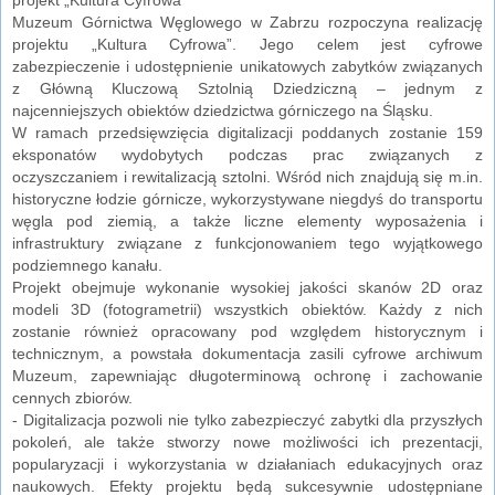
Muzeum Górnictwa Węglowego w Zabrzu rozpoczyna realizację
projektu „Kultura Cyfrowa”. Jego celem jest cyfrowe
zabezpieczenie i udostępnienie unikatowych zabytków związanych
z Główną Kluczową Sztolnią Dziedziczną – jednym z
najcenniejszych obiektów dziedzictwa górniczego na Śląsku.
W ramach przedsięwzięcia digitalizacji poddanych zostanie 159
eksponatów wydobytych podczas prac związanych z
oczyszczaniem i rewitalizacją sztolni. Wśród nich znajdują się m.in.
historyczne łodzie górnicze, wykorzystywane niegdyś do transportu
węgla pod ziemią, a także liczne elementy wyposażenia i
infrastruktury związane z funkcjonowaniem tego wyjątkowego
podziemnego kanału.
Projekt obejmuje wykonanie wysokiej jakości skanów 2D oraz
modeli 3D (fotogrametrii) wszystkich obiektów. Każdy z nich
zostanie również opracowany pod względem historycznym i
technicznym, a powstała dokumentacja zasili cyfrowe archiwum
Muzeum, zapewniając długoterminową ochronę i zachowanie
cennych zbiorów.
- Digitalizacja pozwoli nie tylko zabezpieczyć zabytki dla przyszłych
pokoleń, ale także stworzy nowe możliwości ich prezentacji,
popularyzacji i wykorzystania w działaniach edukacyjnych oraz
naukowych. Efekty projektu będą sukcesywnie udostępniane