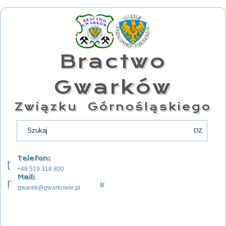
Bractwo
Gwarków
Związku Górnośląskiego
Telefon:
+48 519 318 800
Mail:
gwarek@gwarkowie.pl