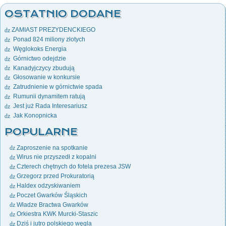
OSTATNIO DODANE
ZAMIAST PREZYDENCKIEGO
Ponad 824 miliony złotych
Węglokoks Energia
Górnictwo odejdzie
Kanadyjczycy zbudują
Głosowanie w konkursie
Zatrudnienie w górnictwie spada
Rumunii dynamitem ratują
Jest już Rada Interesariusz
Jak Konopnicka
POPULARNE
Zaproszenie na spotkanie
Wirus nie przyszedł z kopalni
Czterech chętnych do fotela prezesa JSW
Grzegorz przed Prokuratorią
Haldex odzyskiwaniem
Poczet Gwarków Śląskich
Władze Bractwa Gwarków
Orkiestra KWK Murcki-Staszic
Dziś i jutro polskiego węgla