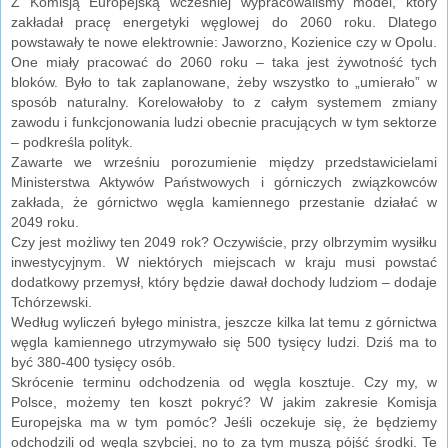
Z Komisją Europejską wcześniej wypracowaliśmy model, który
zakładał pracę energetyki węglowej do 2060 roku. Dlatego
powstawały te nowe elektrownie: Jaworzno, Kozienice czy w Opolu.
One miały pracować do 2060 roku – taka jest żywotność tych
bloków. Było to tak zaplanowane, żeby wszystko to „umierało” w
sposób naturalny. Korelowałoby to z całym systemem zmiany
zawodu i funkcjonowania ludzi obecnie pracujących w tym sektorze
– podkreśla polityk.
Zawarte we wrześniu porozumienie między przedstawicielami
Ministerstwa Aktywów Państwowych i górniczych związkowców
zakłada, że górnictwo węgla kamiennego przestanie działać w
2049 roku.
Czy jest możliwy ten 2049 rok? Oczywiście, przy olbrzymim wysiłku
inwestycyjnym. W niektórych miejscach w kraju musi powstać
dodatkowy przemysł, który będzie dawał dochody ludziom – dodaje
Tchórzewski.
Według wyliczeń byłego ministra, jeszcze kilka lat temu z górnictwa
węgla kamiennego utrzymywało się 500 tysięcy ludzi. Dziś ma to
być 380-400 tysięcy osób.
Skrócenie terminu odchodzenia od węgla kosztuje. Czy my, w
Polsce, możemy ten koszt pokryć? W jakim zakresie Komisja
Europejska ma w tym pomóc? Jeśli oczekuje się, że będziemy
odchodzili od węgla szybciej, no to za tym muszą pójść środki. Te