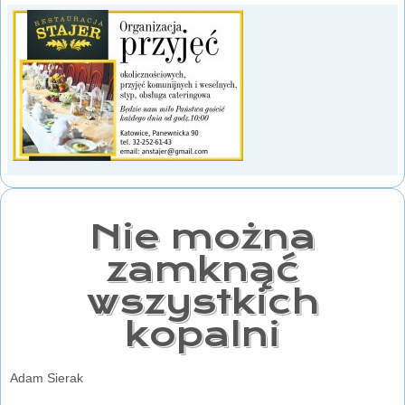
Nie można
zamknąć
wszystkich
kopalni
Adam Sierak