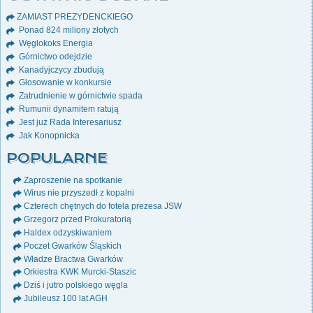
ZAMIAST PREZYDENCKIEGO
Ponad 824 miliony złotych
Węglokoks Energia
Górnictwo odejdzie
Kanadyjczycy zbudują
Głosowanie w konkursie
Zatrudnienie w górnictwie spada
Rumunii dynamitem ratują
Jest już Rada Interesariusz
Jak Konopnicka
POPULARNE
Zaproszenie na spotkanie
Wirus nie przyszedł z kopalni
Czterech chętnych do fotela prezesa JSW
Grzegorz przed Prokuratorią
Haldex odzyskiwaniem
Poczet Gwarków Śląskich
Władze Bractwa Gwarków
Orkiestra KWK Murcki-Staszic
Dziś i jutro polskiego węgla
Jubileusz 100 lat AGH