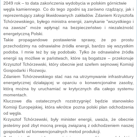
2049 rok – to data zakończenia wydobycia w polskim górnictwie
węgla kamiennego. Co do tego zgodni są zarówno rządzący, jak i
reprezentujący załogi likwidowanych zakładów. Zdaniem Krzysztofa
Tchórzewskiego, byłego ministra energii, zamykanie "wszystkiego i
na zawsze" może wpłynąć na bezpieczeństwo i niezależność
energetyczną Polski.
Takie propagandowe postawienie sprawy, że po prostu
przechodzimy na odnawialne źródła energii, bardzo się wszystkim
podoba. I mnie też by się podobało. Tylko że odnawialne źródła
energii są możliwe w państwach, które są bogatsze – przekonuje
Krzysztof Tchórzewski, który obecnie jest szefem sejmowej Komisji
Gospodarki i Rozwoju.
Zdaniem Tchórzewskiego stać nas na utrzymywanie infrastruktury
energetycznej działającej w oparciu o konwencjonalne zasoby,
którą można by uruchamiać w krytycznych dla całego systemu
momentach.
Kluczowe dla ostatecznych rozstrzygnięć będzie stanowisko
Komisji Europejskiej, która wkrótce pozna polski plan odchodzenia
od węgla.
Krzysztof Tchórzewski, były minister energii, uważa, że obecnie
jesteśmy pod zbyt mocną presją związaną z odchodzeniem naszej
gospodarki od konwencjonalnych metod produkcji.