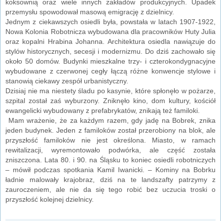
koksownią oraz wiele innych zakładów produkcyjnych. Upadek
przemysłu spowodował masową emigrację z dzielnicy.
Jednym z ciekawszych osiedli była, powstała w latach 1907-1922,
Nowa Kolonia Robotnicza wybudowana dla pracowników Huty Julia
oraz kopalni Hrabina Johanna. Architektura osiedla nawiązuje do
stylów historycznych, secesji i modernizmu. Do dziś zachowało się
około 50 domów. Budynki mieszkalne trzy- i czterokondygnacyjne
wybudowane z czerwonej cegły łączą różne konwencje stylowe i
stanowią ciekawy zespół urbanistyczny.
Dzisiaj nie ma niestety śladu po kasynie, które spłonęło w pożarze,
szpital został zaś wyburzony. Zniknęło kino, dom kultury, kościół
ewangelicki wybudowany z prefabrykatów, znikają też familoki.
Mam wrażenie, że za każdym razem, gdy jadę na Bobrek, znika
jeden budynek. Jeden z familoków został przerobiony na blok, ale
przyszłość familoków nie jest określona. Miasto, w ramach
rewitalizacji, wyremontowało podwórka, ale część została
zniszczona. Lata 80. i 90. na Śląsku to koniec osiedli robotniczych
– mówił podczas spotkania Kamil Iwanicki. – Kominy na Bobrku
ładnie malowały krajobraz, dziś na te landszafty patrzymy z
zauroczeniem, ale nie da się tego robić bez uczucia troski o
przyszłość kolejnej dzielnicy.