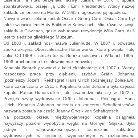
zbankrutowała, przejęli ją Otto i Emil Friedländer. Wtedy nazwę
zakładu zmieniono na Moritz. W 1883 r. ogłoszono jej upadłość.
Nowymi właścicielami zostali Oscar i Georg Caro. Oscar Caro był
także właścicielem Huty Baildon w Katowicach. Miał również swoje
zakłady w Gliwicach, gdzie wybudował rezydencję Willa Caro, dziś
jest to siedziba gliwickiego Muzeum.
Od 1883 r. zakład nosił nazwę Julienhütte. W 1887 r. powstała
spółka akcyjna Oberschlesische Hüttenwerke, która przejęła Hutę
Julia. Od 1859 r. istniała też na Bobrku koksownia. W latach 1905-
1906 uruchomiono tu stalownię martenowską.
Kopalnia Bobrek prowadzi z kolei eksploatację od 1907 r. Wtedy
rozpoczęto prace przy głębieniu szybów Gräfin Johanna
(późniejszy Józef) i Reichsgraf Hans Ulrich (późniejszy Bolesław),
które zakończono w 1911 r. Kopalnia Gräfin Johanna była częścią
kopalni Paulus-Hohenzollern, ale usamodzielniła się w 1922 r.
Przejęła szyby wydobywcze Gräfin Johanna i Reichsgraf Hans
Ulrich. Kopalnia Johanna należała do koncernu Schaffgotschów,
nazwana została na cześć Joanny Gryzik von Schaffgotsch.
Na początku okresu międzywojennego kopalnia osiągnęła
najwyższy poziom wydobycia węgla na Górnym Śląsku. Była
jednym z najnowocześniejszych technicznie zakładów
wydobywczych w regionie, wyposażonym w rozbudowaną