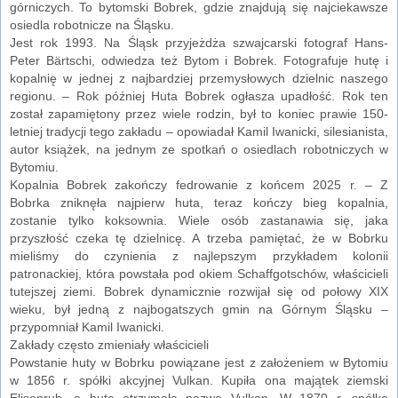
górniczych. To bytomski Bobrek, gdzie znajdują się najciekawsze
osiedla robotnicze na Śląsku.
Jest rok 1993. Na Śląsk przyjeżdża szwajcarski fotograf Hans-
Peter Bärtschi, odwiedza też Bytom i Bobrek. Fotografuje hutę i
kopalnię w jednej z najbardziej przemysłowych dzielnic naszego
regionu. – Rok później Huta Bobrek ogłasza upadłość. Rok ten
został zapamiętony przez wiele rodzin, był to koniec prawie 150-
letniej tradycji tego zakładu – opowiadał Kamil Iwanicki, silesianista,
autor książek, na jednym ze spotkań o osiedlach robotniczych w
Bytomiu.
Kopalnia Bobrek zakończy fedrowanie z końcem 2025 r. – Z
Bobrka zniknęła najpierw huta, teraz kończy bieg kopalnia,
zostanie tylko koksownia. Wiele osób zastanawia się, jaka
przyszłość czeka tę dzielnicę. A trzeba pamiętać, że w Bobrku
mieliśmy do czynienia z najlepszym przykładem kolonii
patronackiej, która powstała pod okiem Schaffgotschów, właścicieli
tutejszej ziemi. Bobrek dynamicznie rozwijał się od połowy XIX
wieku, był jedną z najbogatszych gmin na Górnym Śląsku –
przypomniał Kamil Iwanicki.
Zakłady często zmieniały właścicieli
Powstanie huty w Bobrku powiązane jest z założeniem w Bytomiu
w 1856 r. spółki akcyjnej Vulkan. Kupiła ona majątek ziemski
Elisenruh, a huta otrzymała nazwę Vulkan. W 1870 r. spółka