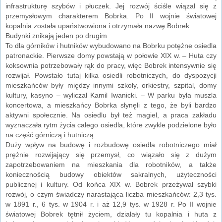
infrastrukturę szybów i płuczek. Jej rozwój ściśle wiązał się z
przemysłowym charakterem Bobrka. Po II wojnie światowej
kopalnia została upaństwowiona i otrzymała nazwę Bobrek.
Budynki znikają jeden po drugim
To dla górników i hutników wybudowano na Bobrku potężne osiedla
patronackie. Pierwsze domy powstają w połowie XIX w. – Huta czy
koksownia potrzebowały rąk do pracy, więc Bobrek intensywnie się
rozwijał. Powstało tutaj kilka osiedli robotniczych, do dyspozycji
mieszkańców były między innymi szkoły, orkiestry, szpital, domy
kultury, kasyno – wyliczał Kamil Iwanicki. – W parku była muszla
koncertowa, a mieszkańcy Bobrka słynęli z tego, że byli bardzo
aktywni społecznie. Na osiedlu był też magiel, a praca zakładu
wyznaczała rytm życia całego osiedla, które zwykle podzielone było
na część górniczą i hutniczą.
Duży wpływ na budowę i rozbudowę osiedla robotniczego miał
prężnie rozwijający się przemysł, co wiązało się z dużym
zapotrzebowaniem na mieszkania dla robotników, a także
koniecznością budowy obiektów sakralnych, użyteczności
publicznej i kultury. Od końca XIX w. Bobrek przeżywał szybki
rozwój, o czym świadczy narastająca liczba mieszkańców: 2,3 tys.
w 1891 r., 6 tys. w 1904 r. i aż 12,9 tys. w 1928 r. Po II wojnie
światowej Bobrek tętnił życiem, działały tu kopalnia i huta z