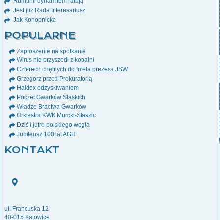
Rumunii dynamitem ratują
Jest już Rada Interesariusz
Jak Konopnicka
POPULARNE
Zaproszenie na spotkanie
Wirus nie przyszedł z kopalni
Czterech chętnych do fotela prezesa JSW
Grzegorz przed Prokuratorią
Haldex odzyskiwaniem
Poczet Gwarków Śląskich
Władze Bractwa Gwarków
Orkiestra KWK Murcki-Staszic
Dziś i jutro polskiego węgla
Jubileusz 100 lat AGH
KONTAKT
ul. Francuska 12
40-015 Katowice