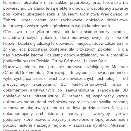
kolejności utrwalono m.in. zakład przeróbczy oraz torowiska na
powierzchni. Działania te są efektem umowy o współpracy zawartej
pod koniec ubiegłego roku z Muzeum Górnictwa Węglowego w
Zabrzu, której celem jest zachowanie obiektów dziedzictwa
kulturowego związanych z górnictwem węgla kamiennego.
Górnictwo to nie tylko przemysł, ale także historie naszych rodzin,
sąsiadów i całych pokoleń, które budowały swoje życie wokół
kopalń. Dzięki digitalizacji te opowieści, miejsca i doświadczenia nie
znikną, lecz pozostaną dostępne dla przyszłych pokoleń. To dla
nas niezwykle istotne i czujemy odpowiedzialność, by je chronić –
podkreśla prezes Polskiej Grupy Górniczej, Łukasz Deja.
Kluczową rolę w tym procesie odgrywa działający w Muzeum
Ośrodek Dokumentacji Górniczej. – To wyspecjalizowana jednostka
wykorzystująca szeroki wachlarz nowoczesnych technologii – od
precyzyjnego skanowania 2D wielkoformatowych map i
dokumentów archiwalnych po zaawansowane skanowanie 3D
obiektów oraz infrastruktury. W ramach tej współpracy każda
unikatowa mapa, detal techniczny czy relacja pracownika zostaną
zachowane jako trwały element narodowego dziedzictwa. Nie tylko
dokumentujemy architekturę i maszyny – tworzymy cyfrowe
podstawy, które pozwolą przyszłym pokoleniom lepiej zrozumieć i
poczuć historię naszego regionu – zaznacza dyrektor Muzeum,
Bartłomiej Szewczyk.