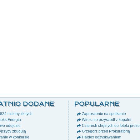
ATNIO DODANE
POPULARNE
24 miliony złotych
Zaproszenie na spotkanie
oks Energia
Wirus nie przyszedł z kopalni
wo odejdzie
Czterech chętnych do fotela prez
jczycy zbudują
Grzegorz przed Prokuratorią
anie w konkursie
Haldex odzyskiwaniem