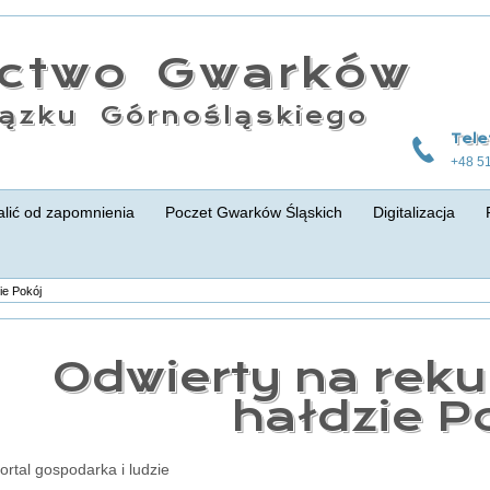
actwo Gwarków
ązku Górnośląskiego
Tele
+48 5
lić od zapomnienia
Poczet Gwarków Śląskich
Digitalizacja
ie Pokój
Odwierty na rek
hałdzie P
portal gospodarka i ludzie