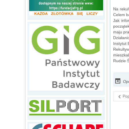
Na rekul
Celem ba
Jak info
początek
maju pra
Działan
Instytut
Rekulty
mieszkal
Rudzie Ś
Op
Pop