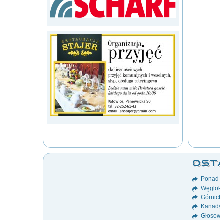
OST
Ponad 8
Węglok
Górnict
Kanady
Głosow