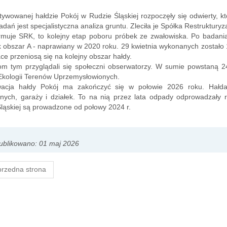
tywowanej hałdzie Pokój w Rudzie Śląskiej rozpoczęły się odwierty, k
dań jest specjalistyczna analiza gruntu. Zleciła je Spółka Restrukturyza
rmuje SRK, to kolejny etap poboru próbek ze zwałowiska. Po badani
 obszar A - naprawiany w 2020 roku. 29 kwietnia wykonanych zostało
ce przeniosą się na kolejny obszar hałdy.
iom tym przyglądali się społeczni obserwatorzy. W sumie powstaną 2
 Ekologii Terenów Uprzemysłowionych.
wacja hałdy Pokój ma zakończyć się w połowie 2026 roku. Hałda
nych, garaży i działek. To na nią przez lata odpady odprowadzały 
ląskiej są prowadzone od połowy 2024 r.
ublikowano: 01 maj 2026
rzedna strona