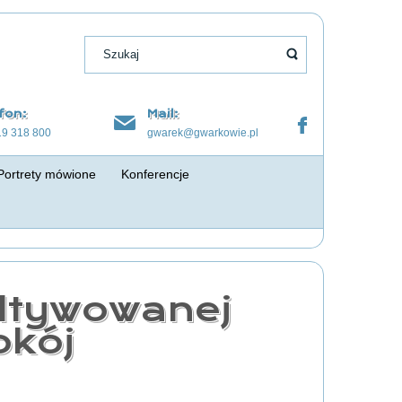
fon:
Mail:
19 318 800
gwarek@gwarkowie.pl
Portrety mówione
Konferencje
ultywowanej
okój