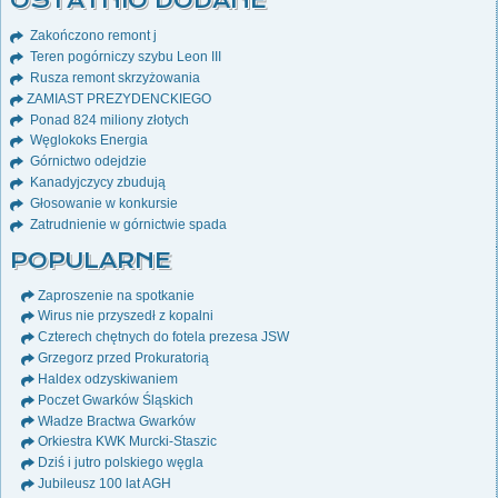
OSTATNIO DODANE
Zakończono remont j
Teren pogórniczy szybu Leon III
Rusza remont skrzyżowania
ZAMIAST PREZYDENCKIEGO
Ponad 824 miliony złotych
Węglokoks Energia
Górnictwo odejdzie
Kanadyjczycy zbudują
Głosowanie w konkursie
Zatrudnienie w górnictwie spada
POPULARNE
Zaproszenie na spotkanie
Wirus nie przyszedł z kopalni
Czterech chętnych do fotela prezesa JSW
Grzegorz przed Prokuratorią
Haldex odzyskiwaniem
Poczet Gwarków Śląskich
Władze Bractwa Gwarków
Orkiestra KWK Murcki-Staszic
Dziś i jutro polskiego węgla
Jubileusz 100 lat AGH