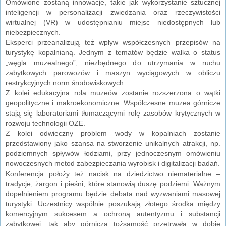
Omówione zostaną innowacje, takie jak wykorzystanie sztucznej
inteligencji w personalizacji zwiedzania oraz rzeczywistości
wirtualnej (VR) w udostępnianiu miejsc niedostępnych lub
niebezpiecznych.
Eksperci przeanalizują też wpływ współczesnych przepisów na
turystykę kopalnianą. Jednym z tematów będzie walka o status
„węgla muzealnego”, niezbędnego do utrzymania w ruchu
zabytkowych parowozów i maszyn wyciągowych w obliczu
restrykcyjnych norm środowiskowych.
Z kolei edukacyjna rola muzeów zostanie rozszerzona o wątki
geopolityczne i makroekonomiczne. Współczesne muzea górnicze
stają się laboratoriami tłumaczącymi rolę zasobów krytycznych w
rozwoju technologii OZE.
Z kolei odwieczny problem wody w kopalniach zostanie
przedstawiony jako szansa na stworzenie unikalnych atrakcji, np.
podziemnych spływów łodziami, przy jednoczesnym omówieniu
nowoczesnych metod zabezpieczania wyrobisk i digitalizacji badań.
Konferencja położy też nacisk na dziedzictwo niematerialne –
tradycje, żargon i pieśni, które stanowią duszę podziemi. Ważnym
dopełnieniem programu będzie debata nad wyzwaniami masowej
turystyki. Uczestnicy wspólnie poszukają złotego środka między
komercyjnym sukcesem a ochroną autentyzmu i substancji
zabytkowej, tak aby górnicza tożsamość przetrwała w dobie