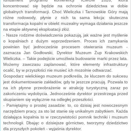
koncentrować się będzie na ochronie dziedzictwa w dobie
globalnych transformacji. Choć Wieliczka i Tarnowskie Góry mają
różne rodowody, płynie z nich ta sama lekcja: skuteczna
transformacja kopalni w obiekt muzealny wymaga działania jeszcze
na etapie aktywnej eksploatacji złóż.
- Nasze rodzime doświadczenia pokazują, jak ważne jest myślenie
o kopalniach z dużym wyprzedzeniem. Proces ich zamykania
powinien być jednocześnie procesem otwierania muzeum -
zaznacza Jan Godłowski, Dyrektor Muzeum Żup Krakowskich
Wieliczka. – Takie podejście umożliwia budowanie marki przez lata.
Możemy zawczasu zaplanować, które elementy infrastruktury
ocalić, by w przyszłości nie musieć ich mozolnie odtwarzać.
Gospodarz wielickiego muzeum podkreśla, że kluczem do sukcesu
jest dokumentowanie zakładów, gdy te jeszcze pracują. Pozwala to
na ich płynne przeobrażenie w atrakcję turystyczną zaraz po
zakończeniu wydobycia. Jednocześnie dyrektor przestrzega przed
skupianiem się wyłącznie na odległej przeszłości.
- Pamiętajmy o prostej zasadzie: to, co dzisiaj jest nowoczesnym
narzędziem pracy, za sto lat stanie się unikalnym zabytkiem. Każda
działająca kopalnia to w rzeczywistości pomnik techniki i muzeum
technologii. Dbając o dzisiejsze górnictwo, tworzymy dziedzictwo
dla przyszłych pokoleń - wyjaśnia dyrektor.