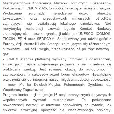
Międzynarodowa Konferencja Muzeów Górniczych i Skansenów
Podziemnych ICMUM 2026, to spotkanie łączące naukę z praktyką.
Wydarzenie zgromadzi menedżerów dużych obiektów
turystycznych oraz przedstawicieli mniejszych ośrodków
zajmujących się rewitalizacją lokalnego dziedzictwa. Nad
merytoryką konferencji czuwać będzie Komitet Naukowy
zrzeszający ekspertów z organizacji takich jak UNESCO, ICOMOS,
TICCIH, ERIH oraz SEDPGYM. Spodziewany jest udział gości z
Europy, Azji, Australii i obu Ameryk, zajmujących się różnorodnymi
surowcami – od soli i węgla, przez kruszce, aż po ropę naftową i
gaz.
- ICMUM stanowi platformę wymiany informacji i doświadczeń,
służąc jako miejsce wzajemnego poznawania się i dzielenia się
praktyczną wiedzą. Jest również okazją do autopromocji i
zaprezentowania sukcesów przed forum ekspertów. Niewątpliwie
przyczynia się do integracji naszej międzynarodowej społeczności
– mówi Monika Dziobek-Motyka, Pełnomocnik Dyrektora ds.
Współpracy Zagranicznej.
Program konferencji obejmuje 16 sesji tematycznych dotyczących
współczesnych wyzwań muzealnictwa. Te poświęcone
nowoczesnej narracji w muzeum odpowiedzą na pytanie, jak
stworzyć atrakcyjną opowieść dla współczesnego odbiorcy.