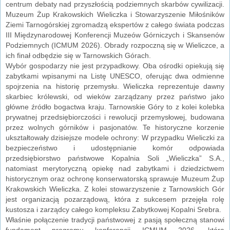
centrum debaty nad przyszłością podziemnych skarbów cywilizacji.
Muzeum Żup Krakowskich Wieliczka i Stowarzyszenie Miłośników
Ziemi Tarnogórskiej zgromadzą ekspertów z całego świata podczas
III Międzynarodowej Konferencji Muzeów Górniczych i Skansenów
Podziemnych (ICMUM 2026). Obrady rozpoczną się w Wieliczce, a
ich finał odbędzie się w Tarnowskich Górach.
Wybór gospodarzy nie jest przypadkowy. Oba ośrodki opiekują się
zabytkami wpisanymi na Listę UNESCO, oferując dwa odmienne
spojrzenia na historię przemysłu. Wieliczka reprezentuje dawny
skarbiec królewski, od wieków zarządzany przez państwo jako
główne źródło bogactwa kraju. Tarnowskie Góry to z kolei kolebka
prywatnej przedsiębiorczości i rewolucji przemysłowej, budowana
przez wolnych górników i pasjonatów. Te historyczne korzenie
ukształtowały dzisiejsze modele ochrony: W przypadku Wieliczki za
bezpieczeństwo i udostępnianie komór odpowiada
przedsiębiorstwo państwowe Kopalnia Soli „Wieliczka” S.A.,
natomiast merytoryczną opiekę nad zabytkami i dziedzictwem
historycznym oraz ochronę konserwatorską sprawuje Muzeum Żup
Krakowskich Wieliczka. Z kolei stowarzyszenie z Tarnowskich Gór
jest organizacją pozarządową, która z sukcesem przejęła rolę
kustosza i zarządcy całego kompleksu Zabytkowej Kopalni Srebra.
Właśnie połączenie tradycji państwowej z pasją społeczną stanowi
fundament programu konferencji ICMUM 2026, która