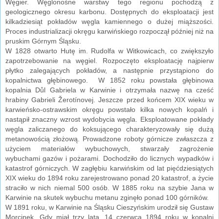
Węgier. Węglonośne warstwy tego regionu pochodzą z
geologicznego okresu karbonu. Dostępnych do eksploatacji jest
kilkadziesiąt pokładów węgla kamiennego o dużej miąższości.
Proces industrializacji okręgu karwińskiego rozpoczął później niż na
pruskim Górnym Śląsku.
W 1828 otwarto Hutę im. Rudolfa w Witkowicach, co zwiększyło
zapotrzebowanie na węgiel. Rozpoczęto eksploatację najpierw
płytko zalegających pokładów, a następnie przystąpiono do
kopalnictwa głębinowego. W 1852 roku powstała głębinowa
kopalnia Důl Gabriela w Karwinie i otrzymała nazwę na cześć
hrabiny Gabrieli Žerotínovej. Jeszcze przed końcem XIX wieku w
karwieńsko-ostrawskim okręgu powstało kilka nowych kopalń i
nastąpił znaczny wzrost wydobycia węgla. Eksploatowane pokłady
węgla zaliczanego do koksującego charakteryzowały się dużą
metanowością złożową. Prowadzone roboty górnicze zwłaszcza z
użyciem materiałów wybuchowych, stwarzały zagrożenie
wybuchami gazów i pożarami. Dochodziło do licznych wypadków i
katastrof górniczych. W zagłębiu karwińskim od lat pięćdziesiątych
XIX wieku do 1894 roku zarejestrowano ponad 20 katastrof, a życie
straciło w nich niemal 500 osób. W 1885 roku na szybie Jana w
Karwinie na skutek wybuchu metanu zginęło ponad 100 górników.
W 1891 roku, w Karwinie na Śląsku Cieszyńskim urodził się Gustaw
Morcinek. Gdy miał trzy lata, 14 czerwca 1894 roku w kopalni