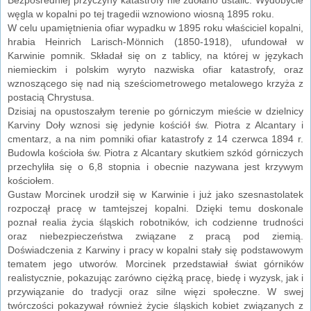
węgla w kopalni po tej tragedii wznowiono wiosną 1895 roku.
W celu upamiętnienia ofiar wypadku w 1895 roku właściciel kopalni,
hrabia Heinrich Larisch-Mönnich (1850-1918), ufundował w
Karwinie pomnik. Składał się on z tablicy, na której w językach
niemieckim i polskim wyryto nazwiska ofiar katastrofy, oraz
wznoszącego się nad nią sześciometrowego metalowego krzyża z
postacią Chrystusa.
Dzisiaj na opustoszałym terenie po górniczym mieście w dzielnicy
Karviny Doły wznosi się jedynie kościół św. Piotra z Alcantary i
cmentarz, a na nim pomniki ofiar katastrofy z 14 czerwca 1894 r.
Budowla kościoła św. Piotra z Alcantary skutkiem szkód górniczych
przechyliła się o 6,8 stopnia i obecnie nazywana jest krzywym
kościołem.
Gustaw Morcinek urodził się w Karwinie i już jako szesnastolatek
rozpoczął pracę w tamtejszej kopalni. Dzięki temu doskonale
poznał realia życia śląskich robotników, ich codzienne trudności
oraz niebezpieczeństwa związane z pracą pod ziemią.
Doświadczenia z Karwiny i pracy w kopalni stały się podstawowym
tematem jego utworów. Morcinek przedstawiał świat górników
realistycznie, pokazując zarówno ciężką pracę, biedę i wyzysk, jak i
przywiązanie do tradycji oraz silne więzi społeczne. W swej
twórczości pokazywał również życie śląskich kobiet związanych z