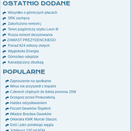
OSTATNIO DODANE
Wszystko o górniczych płacach
SRK zachęca
Zakończono remont j
Teren pogórniczy szybu Leon III
Rusza remont skrzyżowania
ZAMIAST PREZYDENCKIEGO
Ponad 824 miliony złotych
Węglokoks Energia
Górnictwo odejdzie
Kanadyjczycy zbudują
POPULARNE
Zaproszenie na spotkanie
Wirus nie przyszedł z kopalni
Czterech chętnych do fotela prezesa JSW
Grzegorz przed Prokuratorią
Haldex odzyskiwaniem
Poczet Gwarków Śląskich
Władze Bractwa Gwarków
Orkiestra KWK Murcki-Staszic
Dziś i jutro polskiego węgla
Jubileusz 100 lat AGH