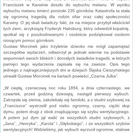
Franciszek w Karwinie doszło do wybuchu metanu. W wyniku
wybuchu metanu śmierć poniosło 235 górników. Katastrofa ta stała
się ogromną tragedią dla rodzin ofiar oraz całej społeczności
Karwiny. O jej skali świadczy fakt, że na miejsce przybył właściciel
tych ziem, arcyksiążę Fryderyk Habsburg, który odwiedził kopalnię,
spotkał się z poszkodowanymi i osobiście podziękował osobom
niosącym pomoc górnikom.
Gustaw Morcinek jako trzyletnie dziecko nie mógł zapamiętać
szczegółów wydarzeń, odtworzył je jednak wiernie na podstawie
wspomnień swoich bliskich i dorosłych świadków tragedii, w których
pamięci tego wydarzenia zapisała się na zawsze. Opis tego
jednego z najtragiczniejszych dni w dziejach Śląska Cieszyńskiego
utrwalił Gustaw Morcinek na kartach powieści „Czarna Julka”.
„W ciepłą, czerwcową noc roku 1894, a dnia czternastego, we
czwartek, przed godziną dziesiątą, nastąpił pierwszy wybuch.
Zatrzęsła się ziemia, zakolebały się familoki, a z studni szybowej na
„Franciszce” wystrzelił pod niebo ogromny, czarny, ciężki słup
dymu, potem drugi z obok znajdującego się szybu wentylacyjnego.
A potem już dym jął walić ze wszystkich studni szybowych, z
„Jana”, „Henryka”, „Karola” i „Głębokiego”, i ze wszystkich szybów
wentylacyjnych! Widzieliśmy, jak wybuch wyrzucił ogromne, stalowe