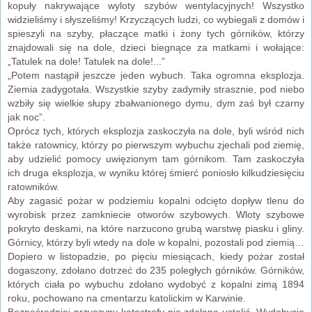
kopuły nakrywające wyloty szybów wentylacyjnych! Wszystko
widzieliśmy i słyszeliśmy! Krzyczących ludzi, co wybiegali z domów i
spieszyli na szyby, płaczące matki i żony tych górników, którzy
znajdowali się na dole, dzieci biegnące za matkami i wołające:
„Tatulek na dole! Tatulek na dole!...”
„Potem nastąpił jeszcze jeden wybuch. Taka ogromna eksplozja.
Ziemia zadygotała. Wszystkie szyby zadymiły strasznie, pod niebo
wzbiły się wielkie słupy zbałwanionego dymu, dym zaś był czarny
jak noc”.
Oprócz tych, których eksplozja zaskoczyła na dole, byli wśród nich
także ratownicy, którzy po pierwszym wybuchu zjechali pod ziemię,
aby udzielić pomocy uwięzionym tam górnikom. Tam zaskoczyła
ich druga eksplozja, w wyniku której śmierć poniosło kilkudziesięciu
ratowników.
Aby zagasić pożar w podziemiu kopalni odcięto dopływ tlenu do
wyrobisk przez zamkniecie otworów szybowych. Wloty szybowe
pokryto deskami, na które narzucono grubą warstwę piasku i gliny.
Górnicy, którzy byli wtedy na dole w kopalni, pozostali pod ziemią…
Dopiero w listopadzie, po pięciu miesiącach, kiedy pożar został
dogaszony, zdołano dotrzeć do 235 poległych górników. Górników,
których ciała po wybuchu zdołano wydobyć z kopalni zimą 1894
roku, pochowano na cmentarzu katolickim w Karwinie.
Bezpośredniej przyczyny katastrofy nie zdołano ustalić. Wydobycie