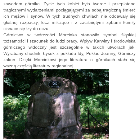
zawodem górnika. Zycie tych kobiet było twarde i przeplatane
tragicznymi wydarzeniami pociągającymi za sobą tragiczną śmierć
ich mężów i synów. W tych trudnych chwilach nie oddawały się
głośnej rozpaczy, lecz milcząco i z zaciśniętymi zębami tłumiły
cisnące się łzy do oczu.
Górnictwo w twórczości Morcinka stanowiło symbol śląskiej
tożsamości i szacunek do ludzi pracy. Wpływ Karwiny i środowiska
górniczego widoczny jest szczególnie w takich utworach jak:
Wyrąbany chodnik, Łysek z pokładu Idy, Pokład Joanny, Górniczy
zakon. Dzięki Morcinkowi jego literatura o górnikach stała się
ważną częścią literatury regionalnej.