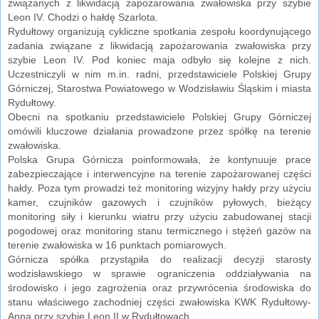
związanych z likwidacją zapożarowania zwałowiska przy szybie
Leon IV. Chodzi o hałdę Szarlota.
Rydułtowy organizują cykliczne spotkania zespołu koordynującego
zadania związane z likwidacją zapożarowania zwałowiska przy
szybie Leon IV. Pod koniec maja odbyło się kolejne z nich.
Uczestniczyli w nim m.in. radni, przedstawiciele Polskiej Grupy
Górniczej, Starostwa Powiatowego w Wodzisławiu Śląskim i miasta
Rydułtowy.
Obecni na spotkaniu przedstawiciele Polskiej Grupy Górniczej
omówili kluczowe działania prowadzone przez spółkę na terenie
zwałowiska.
Polska Grupa Górnicza poinformowała, że kontynuuje prace
zabezpieczające i interwencyjne na terenie zapożarowanej części
hałdy. Poza tym prowadzi też monitoring wizyjny hałdy przy użyciu
kamer, czujników gazowych i czujników pyłowych, bieżący
monitoring siły i kierunku wiatru przy użyciu zabudowanej stacji
pogodowej oraz monitoring stanu termicznego i stężeń gazów na
terenie zwałowiska w 16 punktach pomiarowych.
Górnicza spółka przystąpiła do realizacji decyzji starosty
wodzisławskiego w sprawie ograniczenia oddziaływania na
środowisko i jego zagrożenia oraz przywrócenia środowiska do
stanu właściwego zachodniej części zwałowiska KWK Rydułtowy-
Anna przy szybie Leon II w Rydułtowach.