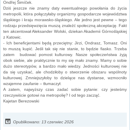
Ondřej Šimíček.
Dziś jeszcze nie znamy daty ewentualnego powołania do życia
metropolii, która połączyłaby organizmy gospodarcze województwa
śląskiego i kraju morawsko-śląskiego. Ale jedno jest pewne – tego
rodzaju przedsięwzięcia muszą znaleźć społeczną akceptację. Fakt
ten akcentował Aleksander Wolski, dziekan Akademii Górnośląskiej
z Katowic.
- Ich beneficjentami będą przeciętny: Jirzi, Ondrasz, Tomasz. Oni
to muszą kupić. Jeśli tak się nie stanie, to będzie fiasko. Trzeba
zatem budować pomost kulturowy. Nasze społeczeństwa żyją
obok siebie, ale praktycznie to my się mało znamy. Mamy o sobie
dużo stereotypów, a bardzo mało wiedzy. Jedności kulturowej nie
da się uzyskać, ale chodziłoby o stworzenie obszaru wspólnoty
kulturowej. Zmniejszyłoby to dzielące nas dystanse, wzmocniło
wzajemne zaufanie – tłumaczył.
A zatem, najwyższy czas zadać sobie pytanie: czy jesteśmy
rzeczywiście gotowi na metropolię? I od tego zacząć.
Kajetan Berezowski
Opublikowano: 13 czerwiec 2026