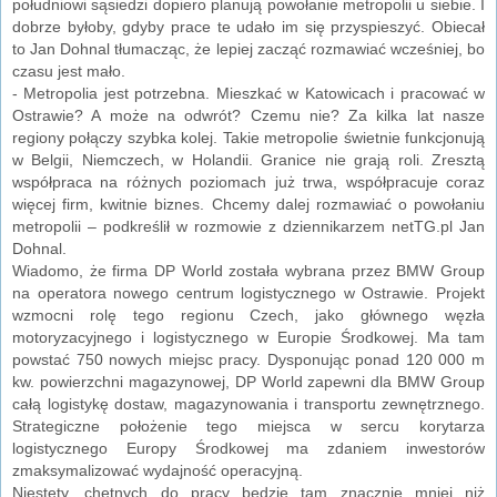
południowi sąsiedzi dopiero planują powołanie metropolii u siebie. I
dobrze byłoby, gdyby prace te udało im się przyspieszyć. Obiecał
to Jan Dohnal tłumacząc, że lepiej zacząć rozmawiać wcześniej, bo
czasu jest mało.
- Metropolia jest potrzebna. Mieszkać w Katowicach i pracować w
Ostrawie? A może na odwrót? Czemu nie? Za kilka lat nasze
regiony połączy szybka kolej. Takie metropolie świetnie funkcjonują
w Belgii, Niemczech, w Holandii. Granice nie grają roli. Zresztą
współpraca na różnych poziomach już trwa, współpracuje coraz
więcej firm, kwitnie biznes. Chcemy dalej rozmawiać o powołaniu
metropolii – podkreślił w rozmowie z dziennikarzem netTG.pl Jan
Dohnal.
Wiadomo, że firma DP World została wybrana przez BMW Group
na operatora nowego centrum logistycznego w Ostrawie. Projekt
wzmocni rolę tego regionu Czech, jako głównego węzła
motoryzacyjnego i logistycznego w Europie Środkowej. Ma tam
powstać 750 nowych miejsc pracy. Dysponując ponad 120 000 m
kw. powierzchni magazynowej, DP World zapewni dla BMW Group
całą logistykę dostaw, magazynowania i transportu zewnętrznego.
Strategiczne położenie tego miejsca w sercu korytarza
logistycznego Europy Środkowej ma zdaniem inwestorów
zmaksymalizować wydajność operacyjną.
Niestety, chętnych do pracy będzie tam znacznie mniej niż