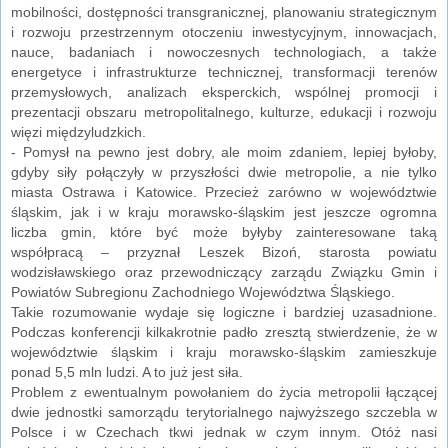
mobilności, dostępności transgranicznej, planowaniu strategicznym
i rozwoju przestrzennym otoczeniu inwestycyjnym, innowacjach,
nauce, badaniach i nowoczesnych technologiach, a także
energetyce i infrastrukturze technicznej, transformacji terenów
przemysłowych, analizach eksperckich, wspólnej promocji i
prezentacji obszaru metropolitalnego, kulturze, edukacji i rozwoju
więzi międzyludzkich.
- Pomysł na pewno jest dobry, ale moim zdaniem, lepiej byłoby,
gdyby siły połączyły w przyszłości dwie metropolie, a nie tylko
miasta Ostrawa i Katowice. Przecież zarówno w województwie
śląskim, jak i w kraju morawsko-śląskim jest jeszcze ogromna
liczba gmin, które być może byłyby zainteresowane taką
współpracą – przyznał Leszek Bizoń, starosta powiatu
wodzisławskiego oraz przewodniczący zarządu Związku Gmin i
Powiatów Subregionu Zachodniego Województwa Śląskiego.
Takie rozumowanie wydaje się logiczne i bardziej uzasadnione.
Podczas konferencji kilkakrotnie padło zresztą stwierdzenie, że w
województwie śląskim i kraju morawsko-śląskim zamieszkuje
ponad 5,5 mln ludzi. A to już jest siła.
Problem z ewentualnym powołaniem do życia metropolii łączącej
dwie jednostki samorządu terytorialnego najwyższego szczebla w
Polsce i w Czechach tkwi jednak w czym innym. Otóż nasi