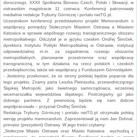
dorocznego, XXXII Spotkania Biznesu Czech, Polski i Słowacji, w
ostrawskim magistracie 11 czerwca. Konferencji patronowały
medialnie redakcje Trybuny Górniczej i portalu netTG.pl.
Uczestnikom konferencji przedstawiono projekt Memorandum o
współpracy pomiędzy Stołecznym Miastem Ostrawa a Miastem
Katowice w sprawie wspólnego rozwoju transgranicznego obszaru
metropolitalnego. Odczytał je w języku czeskim Ondřej Šimíček,
dyrektora Instytutu Polityki Metropolitalnej w Ostrawie, instytucji
odpowiedzialnej m.in. za zagadnienia rozwoju obszarów
metropolitalnych, planowanie przestrzenne oraz współpracę
transgraniczną, w tym działania na rzecz polskich i czeskich
przedsiębiorców, także we współpracy z Funduszem Górnośląskim.
- Jesteśmy przekonani, że ze strony polskiej będzie poparcie dla
tego projektu. Znamy pana Leszka Pietraszka, przewodniczącego
Śląskiej Metropolii, jako świetnego samorządowca, wcześniej
wicemarszałka województwa śląskiego. Postrzegamy go jako
dobrego partnera. Z pewnością będzie się nam dobrze
współpracowało – przyznał Ondřej Šimíček.
Redakcja Trybuny Górniczej i portalu netTG.pl otrzymała polską
wersję projektu memorandum. Zaprezentował ją nam Jan Dohnal,
primator (prezydent) Ostrawy. W jego treści czytamy:
„Stołeczne Miasto Ostrawa oraz Miasto Katowice wychodzą z
przekonania, że przyszłość Europy Środkowej będzie w coraz