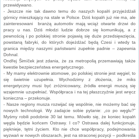
przewidywano.
- Jeszcze nie tak dawno temu do naszych kopalń przyjeżdżali
górnicy mieszkający na stale w Polsce. Dziś kopalń już nie ma, ale
zainteresowani branżą automotiv mają wciąż otwarte drzwi do
pracy u nas. Dziś młodzi ludzie dobrze się komunikują, a z
pewnością i po polskiej stronie pojawią się duże przedsięwzięcia,
powstaną fabryki, do których dojeżdżać będą Czesi i wtedy ta
granica między naszymi państwami zupełnie padnie – zapewnia
Dohnal.
Ondřej Šimíček jest zdania, że za metropolią przemawiają także
kwestie bezpieczeństwa energetycznego.
- My mamy elektrownie atomowe, po polskiej stronie jest węgiel, to
się świetnie uzupełnia. Wychodzimy z złożenia, że miks
energetyczny musi być zróżnicowany, źródła energii muszą się
wzajemnie uzupełniać. Współpraca i na tej płaszczyźnie jest wręcz
konieczna – przekonuje.
- Nasze regiony musza rozwijać się wspólnie, nie możemy bać się
nowych technologii. Wy zadajcie sobie pytanie: „co po węglu?”
Myśmy robili podobnie 30 lat temu. Mówiło się, że koniec kopalń
węgla będzie końcem Ostrawy. I co? Ostrawa dalej funkcjonuje,
pięknieje, tętni życiem. Kto nie chce współpracy, podejmowania
wyzwań w nowych obszarach, jest na straconej pozycji – podkreśla