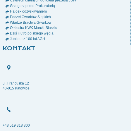
Czterech chętnych do fotela prezesa JSW
Grzegorz przed Prokuratorią
Haldex odzyskiwaniem
Poczet Gwarków Śląskich
Władze Bractwa Gwarków
Orkiestra KWK Murcki-Staszic
Dziś i jutro polskiego węgla
Jubileusz 100 lat AGH
KONTAKT
ul. Francuska 12
40-015 Katowice
+48 519 318 800