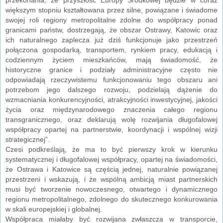
większym stopniu kształtowana przez silne, powiązane i świadome
swojej roli regiony metropolitalne zdolne do współpracy ponad
granicami państw, dostrzegają, że obszar Ostrawy, Katowic oraz
ich naturalnego zaplecza już dziś funkcjonuje jako przestrzeń
połączona gospodarką, transportem, rynkiem pracy, edukacją i
codziennym życiem mieszkańców, mają świadomość, że
historyczne granice i podziały administracyjne często nie
odpowiadają rzeczywistemu funkcjonowaniu tego obszaru ani
potrzebom jego dalszego rozwoju, podzielają dążenie do
wzmacniania konkurencyjności, atrakcyjności inwestycyjnej, jakości
życia oraz międzynarodowego znaczenia całego regionu
transgranicznego, oraz deklarują wolę rozwijania długofalowej
współpracy opartej na partnerstwie, koordynacji i wspólnej wizji
strategicznej”.
Czesi podkreślają, że ma to być pierwszy krok w kierunku
systematycznej i długofalowej współpracy, opartej na świadomości,
że Ostrawa i Katowice są częścią jednej, naturalnie powiązanej
przestrzeni i wskazują, i że wspólną ambicją miast partnerskich
musi być tworzenie nowoczesnego, otwartego i dynamicznego
regionu metropolitalnego, zdolnego do skutecznego konkurowania
w skali europejskiej i globalnej.
Współpraca miałaby być rozwijana zwłaszcza w transporcie,