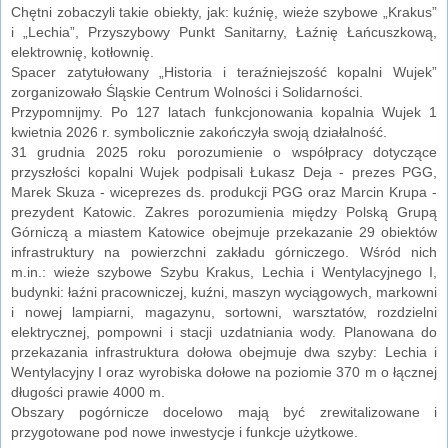
Chętni zobaczyli takie obiekty, jak: kuźnię, wieże szybowe „Krakus”
i „Lechia”, Przyszybowy Punkt Sanitarny, Łaźnię Łańcuszkową,
elektrownię, kotłownię.
Spacer zatytułowany „Historia i teraźniejszość kopalni Wujek”
zorganizowało Śląskie Centrum Wolności i Solidarności.
Przypomnijmy. Po 127 latach funkcjonowania kopalnia Wujek 1
kwietnia 2026 r. symbolicznie zakończyła swoją działalność.
31 grudnia 2025 roku porozumienie o współpracy dotyczące
przyszłości kopalni Wujek podpisali Łukasz Deja - prezes PGG,
Marek Skuza - wiceprezes ds. produkcji PGG oraz Marcin Krupa -
prezydent Katowic. Zakres porozumienia między Polską Grupą
Górniczą a miastem Katowice obejmuje przekazanie 29 obiektów
infrastruktury na powierzchni zakładu górniczego. Wśród nich
m.in.: wieże szybowe Szybu Krakus, Lechia i Wentylacyjnego I,
budynki: łaźni pracowniczej, kuźni, maszyn wyciągowych, markowni
i nowej lampiarni, magazynu, sortowni, warsztatów, rozdzielni
elektrycznej, pompowni i stacji uzdatniania wody. Planowana do
przekazania infrastruktura dołowa obejmuje dwa szyby: Lechia i
Wentylacyjny I oraz wyrobiska dołowe na poziomie 370 m o łącznej
długości prawie 4000 m.
Obszary pogórnicze docelowo mają być zrewitalizowane i
przygotowane pod nowe inwestycje i funkcje użytkowe.