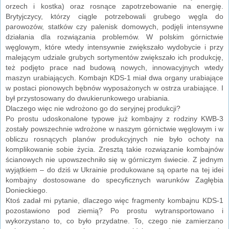
orzech i kostka) oraz rosnące zapotrzebowanie na energię.
Brytyjczycy, którzy ciągle potrzebowali grubego węgla do
parowozów, statków czy palenisk domowych, podjęli intensywne
działania dla rozwiązania problemów. W polskim górnictwie
węglowym, które wtedy intensywnie zwiększało wydobycie i przy
malejącym udziale grubych sortymentów zwiększało ich produkcję,
też podjęto prace nad budową nowych, innowacyjnych wtedy
maszyn urabiających. Kombajn KDS-1 miał dwa organy urabiające
w postaci pionowych bębnów wyposażonych w ostrza urabiające. I
był przystosowany do dwukierunkowego urabiania.
Dlaczego więc nie wdrożono go do seryjnej produkcji?
Po prostu udoskonalone typowe już kombajny z rodziny KWB-3
zostały powszechnie wdrożone w naszym górnictwie węglowym i w
obliczu rosnących planów produkcyjnych nie było ochoty na
komplikowanie sobie życia. Zresztą takie rozwiązanie kombajnów
ścianowych nie upowszechniło się w górniczym świecie. Z jednym
wyjątkiem – do dziś w Ukrainie produkowane są oparte na tej idei
kombajny dostosowane do specyficznych warunków Zagłębia
Donieckiego.
Ktoś zadał mi pytanie, dlaczego więc fragmenty kombajnu KDS-1
pozostawiono pod ziemią? Po prostu wytransportowano i
wykorzystano to, co było przydatne. To, czego nie zamierzano