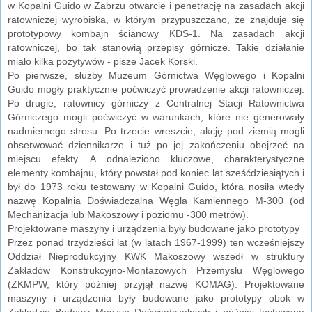
w Kopalni Guido w Zabrzu otwarcie i penetrację na zasadach akcji
ratowniczej wyrobiska, w którym przypuszczano, że znajduje się
prototypowy kombajn ścianowy KDS-1. Na zasadach akcji
ratowniczej, bo tak stanowią przepisy górnicze. Takie działanie
miało kilka pozytywów - pisze Jacek Korski.
Po pierwsze, służby Muzeum Górnictwa Węglowego i Kopalni
Guido mogły praktycznie poćwiczyć prowadzenie akcji ratowniczej.
Po drugie, ratownicy górniczy z Centralnej Stacji Ratownictwa
Górniczego mogli poćwiczyć w warunkach, które nie generowały
nadmiernego stresu. Po trzecie wreszcie, akcję pod ziemią mogli
obserwować dziennikarze i tuż po jej zakończeniu obejrzeć na
miejscu efekty. A odnaleziono kluczowe, charakterystyczne
elementy kombajnu, który powstał pod koniec lat sześćdziesiątych i
był do 1973 roku testowany w Kopalni Guido, która nosiła wtedy
nazwę Kopalnia Doświadczalna Węgla Kamiennego M-300 (od
Mechanizacja lub Makoszowy i poziomu -300 metrów).
Projektowane maszyny i urządzenia były budowane jako prototypy
Przez ponad trzydzieści lat (w latach 1967-1999) ten wcześniejszy
Oddział Nieprodukcyjny KWK Makoszowy wszedł w struktury
Zakładów Konstrukcyjno-Montażowych Przemysłu Węglowego
(ZKMPW, który później przyjął nazwę KOMAG). Projektowane
maszyny i urządzenia były budowane jako prototypy obok w
Zakładzie Budowy Maszyn Doświadczalnych i później testowane