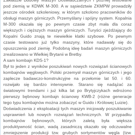
pod ziemią w KDWK M-300. A w sąsiedztwie ZKMPW prowadziły
jeszcze ośrodek szkoleniowy, w którym szkolono pracowników do
obsługi maszyn górniczych. Przemyślany i spójny system. Kopalnia
M-300 okazała się po pewnym czasie zbyt mała dla coraz
większych i cięższych maszyn górniczych. Turyści zjeżdżający do
Kopalni Guido znają te niewielkie klatki szybowe. Po pewnym
czasie testowano już tylko maszyny, które nadawały się do
opuszczenia pod ziemię. Podobną ideę badań maszyn górniczych
zrealizowano w Wielkiej Brytanii w Bretby.
A sam kombajn KDS-1?
Był to jeden z wyników poszukiwań nowych rozwiązań ścianowych
kombajnów węglowych. Polski przemysł maszyn górniczych i jego
zaplecze badawczo-konstrukcyjne na przełomie lat 50. i 60.
rozwijało się bardzo intensywnie. Starano się nadążać za
światowymi trendami i już kilka lat po Brytyjczykach wdrożono
pierwszy bębnowy kombajn ścianowy KWB-2 (różne generacje
tego typu kombajnów można zobaczyć w Guido i Królowej Luizie).
Doświadczenia z eksploatacji tych maszyn inicjowały poszukiwanie
usprawnień lub nowych rozwiązań technicznych. W przypadku
kombajnów bębnowych, których zaletą była większa
produktywność ścian, wadą zasadniczą okazało się odczuwalne
zmniejszenie produkcji tzw. grubych sortymentów węgla (tzw.