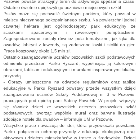
Pszowie powstał atrakcyjny teren do aktywnego spędzania czasu.
Ostatnio świetnie upiększyli go uczniowie miejscowych szkół.
Pszów może się pochwalić świetnym parkiem, który powstał w
miejscu nieczynnego pokopalnianego szybu. Na powierzchni jednej
czwartej hektara jest ogólnodostępny park edukacyjny ze
ścieżkami spacerowymi i rowerowym pumptrackiem.
Zagospodarowane zostały również pola tematyczne, jak łąka dla
owadów, labirynt z lawendy, są zadaszone ławki i stoliki do gier.
Prace kosztowały około 1,5 mln zł.
Ostatnio zaangażowanie uczniów pszowskich szkół podstawowych
odmieniło przestrzeń Parku Ryszard, wypełniając ją kolorowymi
obrazami, tablicami edukacyjnymi i muralami inspirowanymi lokalną
przyrodą.
- Obrazy umieszczone na odwrocie regulaminów oraz tablice
edukacyjne w Parku Ryszard powstały przede wszystkim dzięki
zaangażowaniu uczniów Szkoły Podstawowej nr 3 w Pszowie,
pracujących pod opieką pani Sabiny Pawełek. W projekt włączyły
się również dzieci ze wszystkich czterech pszowskich szkół
podstawowych, tworząc wspólnie mural oraz barwne ilustracje
zdobiące hotele dla owadów – informuje UM w Pszowie.
Wszystkie prace nawiązują do idei, która przyświecała powstaniu
Parku: połączenia ochrony przyrody z edukacją ekologiczną oraz
aktywnym udziałem mieszkańców w trosce o środowisko. Dzieci