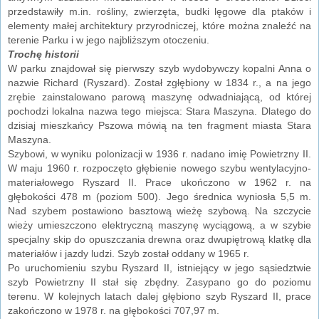
przedstawiły m.in. rośliny, zwierzęta, budki lęgowe dla ptaków i
elementy małej architektury przyrodniczej, które można znaleźć na
terenie Parku i w jego najbliższym otoczeniu.
Trochę historii
W parku znajdował się pierwszy szyb wydobywczy kopalni Anna o
nazwie Richard (Ryszard). Został zgłębiony w 1834 r., a na jego
zrębie zainstalowano parową maszynę odwadniającą, od której
pochodzi lokalna nazwa tego miejsca: Stara Maszyna. Dlatego do
dzisiaj mieszkańcy Pszowa mówią na ten fragment miasta Stara
Maszyna.
Szybowi, w wyniku polonizacji w 1936 r. nadano imię Powietrzny II.
W maju 1960 r. rozpoczęto głębienie nowego szybu wentylacyjno-
materiałowego Ryszard II. Prace ukończono w 1962 r. na
głębokości 478 m (poziom 500). Jego średnica wyniosła 5,5 m.
Nad szybem postawiono basztową wieżę szybową. Na szczycie
wieży umieszczono elektryczną maszynę wyciągową, a w szybie
specjalny skip do opuszczania drewna oraz dwupiętrową klatkę dla
materiałów i jazdy ludzi. Szyb został oddany w 1965 r.
Po uruchomieniu szybu Ryszard II, istniejący w jego sąsiedztwie
szyb Powietrzny II stał się zbędny. Zasypano go do poziomu
terenu. W kolejnych latach dalej głębiono szyb Ryszard II, prace
zakończono w 1978 r. na głębokości 707,97 m.