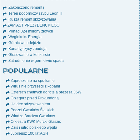
Zakończono remont j
Teren pogórniczy szybu Leon III
Rusza remont skrzyżowania
ZAMIAST PREZYDENCKIEGO
Ponad 824 miliony złotych
Węglokoks Energia
Górnictwo odejdzie
Kanadyjczycy zbudują
Głosowanie w konkursie
Zatrudnienie w górnictwie spada
POPULARNE
Zaproszenie na spotkanie
Wirus nie przyszedł z kopalni
Czterech chętnych do fotela prezesa JSW
Grzegorz przed Prokuratorią
Haldex odzyskiwaniem
Poczet Gwarków Śląskich
Władze Bractwa Gwarków
Orkiestra KWK Murcki-Staszic
Dziś i jutro polskiego węgla
Jubileusz 100 lat AGH