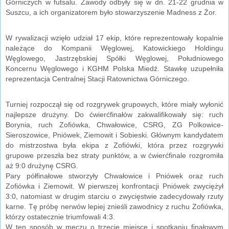
Górniczych w futsalu. Zawody odbyły się w dn. 21-22 grudnia w
Suszcu, a ich organizatorem było stowarzyszenie Madness z Żor.
W rywalizacji wzięło udział 17 ekip, które reprezentowały kopalnie
należące do Kompanii Węglowej, Katowickiego Holdingu
Węglowego, Jastrzębskiej Spółki Węglowej, Południowego
Koncernu Węglowego i KGHM Polska Miedź. Stawkę uzupełniła
reprezentacja Centralnej Stacji Ratownictwa Górniczego.
Turniej rozpoczął się od rozgrywek grupowych, które miały wyłonić
najlepsze drużyny. Do ćwierćfinałów zakwalifikowały się: ruch
Borynia, ruch Zofiówka, Chwałowice, CSRG, ZG Polkowice-
Sieroszowice, Pniówek, Ziemowit i Sobieski. Głównym kandydatem
do mistrzostwa była ekipa z Zofiówki, która przez rozgrywki
grupowe przeszła bez straty punktów, a w ćwierćfinale rozgromiła
aż 9:0 drużynę CSRG.
Pary półfinałowe stworzyły Chwałowice i Pniówek oraz ruch
Zofiówka i Ziemowit. W pierwszej konfrontacji Pniówek zwyciężył
3:0, natomiast w drugim starciu o zwycięstwie zadecydowały rzuty
karne. Tę próbę nerwów lepiej znieśli zawodnicy z ruchu Zofiówka,
którzy ostatecznie triumfowali 4:3.
W ten sposób w meczu o trzecie miejsce i spotkaniu finałowym