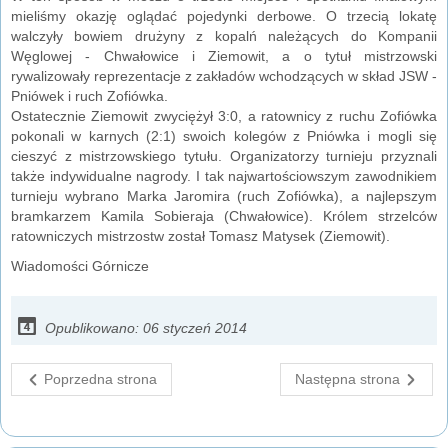
mieliśmy okazję oglądać pojedynki derbowe. O trzecią lokatę
walczyły bowiem drużyny z kopalń należących do Kompanii
Węglowej - Chwałowice i Ziemowit, a o tytuł mistrzowski
rywalizowały reprezentacje z zakładów wchodzących w skład JSW -
Pniówek i ruch Zofiówka.
Ostatecznie Ziemowit zwyciężył 3:0, a ratownicy z ruchu Zofiówka
pokonali w karnych (2:1) swoich kolegów z Pniówka i mogli się
cieszyć z mistrzowskiego tytułu. Organizatorzy turnieju przyznali
także indywidualne nagrody. I tak najwartościowszym zawodnikiem
turnieju wybrano Marka Jaromira (ruch Zofiówka), a najlepszym
bramkarzem Kamila Sobieraja (Chwałowice). Królem strzelców
ratowniczych mistrzostw został Tomasz Matysek (Ziemowit).
Wiadomości Górnicze
Opublikowano: 06 styczeń 2014
Poprzedna strona
Następna strona