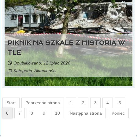
PIKNIK NA SZKALE Z HISTORIĄ W
TLE
Opublikowano: 12 lipiec 2026
Kategoria:
Aktualności
Start
Poprzedna strona
1
2
3
4
5
6
7
8
9
10
Następna strona
Koniec