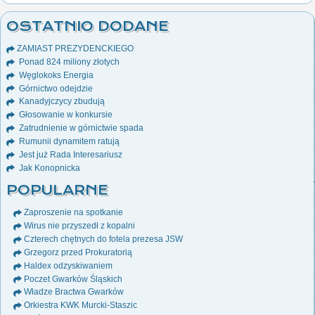
OSTATNIO DODANE
ZAMIAST PREZYDENCKIEGO
Ponad 824 miliony złotych
Węglokoks Energia
Górnictwo odejdzie
Kanadyjczycy zbudują
Głosowanie w konkursie
Zatrudnienie w górnictwie spada
Rumunii dynamitem ratują
Jest już Rada Interesariusz
Jak Konopnicka
POPULARNE
Zaproszenie na spotkanie
Wirus nie przyszedł z kopalni
Czterech chętnych do fotela prezesa JSW
Grzegorz przed Prokuratorią
Haldex odzyskiwaniem
Poczet Gwarków Śląskich
Władze Bractwa Gwarków
Orkiestra KWK Murcki-Staszic