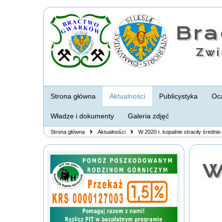
Br
Zwi
Strona główna
Aktualności
Publicystyka
Oca
Władze i dokumenty
Galeria zdjęć
Strona główna
Aktualności
W 2020 r. kopalnie straciły średni
W