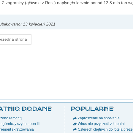
 Z zagranicy (głównie z Rosji) napłynęło łącznie ponad 12,8 mln ton w
blikowano: 13 kwiecień 2021
rzedna strona
ATNIO DODANE
POPULARNE
zono remont j
Zaproszenie na spotkanie
ogórniczy szybu Leon III
Wirus nie przyszedł z kopalni
remont skrzyżowania
Czterech chętnych do fotela prez