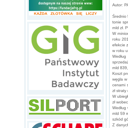
Autor: P
Średnio 
tonie sp
mld zł. 
W minio
roku 201
efekcie 
w roku u
Według 
sprzedaż
mld 839,
Koszt pr
węgla w 
cenami s
zł straty
W ubiegł
zł wobec
Według w
mld 59 m
szkód gó
Z danych