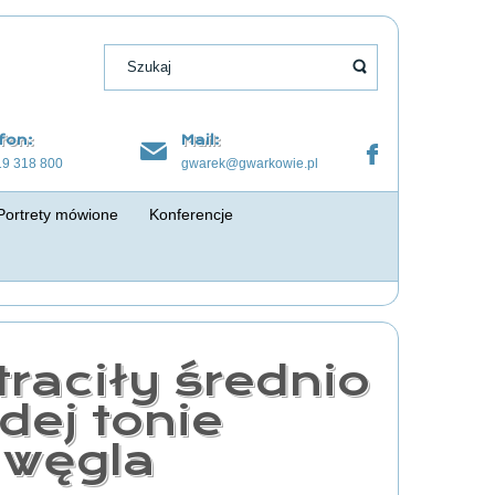
fon:
Mail:
19 318 800
gwarek@gwarkowie.pl
Portrety mówione
Konferencje
traciły średnio
dej tonie
 węgla