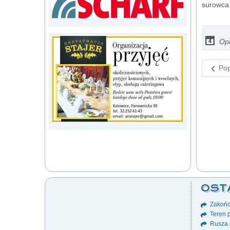
surowca.
Opu
Pop
OST
Zakońc
Teren p
Rusza 