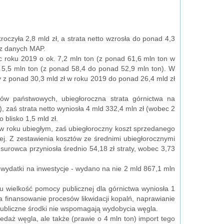
czyła 2,8 mld zł, a strata netto wzrosła do ponad 4,3
a z danych MAP.
roku 2019 o ok. 7,2 mln ton (z ponad 61,6 mln ton w
 5,5 mln ton (z ponad 58,4 do ponad 52,9 mln ton). W
 z ponad 30,3 mld zł w roku 2019 do ponad 26,4 mld zł
ów państwowych, ubiegłoroczna strata górnictwa na
, zaś strata netto wyniosła 4 mld 332,4 mln zł (wobec 2
 blisko 1,5 mld zł.
ł w roku ubiegłym, zaś ubiegłoroczny koszt sprzedanego
ej. Z zestawienia kosztów ze średnimi ubiegłorocznymi
urowca przyniosła średnio 54,18 zł straty, wobec 3,73
wydatki na inwestycje - wydano na nie 2 mld 867,1 mln
 wielkość pomocy publicznej dla górnictwa wyniosła 1
a finansowanie procesów likwidacji kopalń, naprawianie
Publiczne środki nie wspomagają wydobycia węgla.
edaż węgla, ale także (prawie o 4 mln ton) import tego