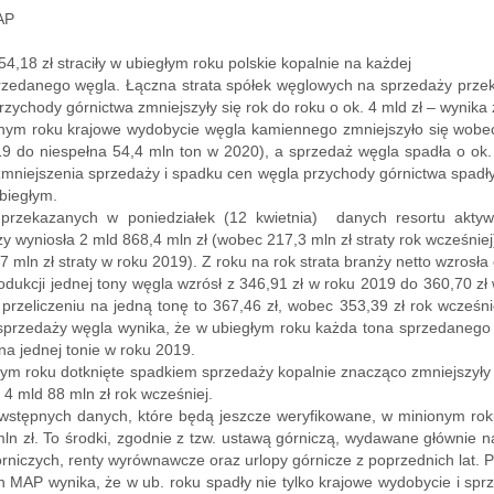
AP
54,18 zł straciły w ubiegłym roku polskie kopalnie na każdej
rzedanego węgla. Łączna strata spółek węglowych na sprzedaży przekro
Przychody górnictwa zmniejszyły się rok do roku o ok. 4 mld zł – wynik
nym roku krajowe wydobycie węgla kamiennego zmniejszyło się wobec 
9 do niespełna 54,4 mln ton w 2020), a sprzedaż węgla spadła o ok.
zmniejszenia sprzedaży i spadku cen węgla przychody górnictwa spadły
biegłym.
przekazanych w poniedziałek (12 kwietnia) danych resortu aktyw
y wyniosła 2 mld 868,4 mln zł (wobec 217,3 mln zł straty rok wcześniej)
7 mln zł straty w roku 2019). Z roku na rok strata branży netto wzrosła o
odukcji jednej tony węgla wzrósł z 346,91 zł w roku 2019 do 360,70 z
przeliczeniu na jedną tonę to 367,46 zł, wobec 353,39 zł rok wcześni
przedaży węgla wynika, że w ubiegłym roku każda tona sprzedanego s
 na jednej tonie w roku 2019.
ym roku dotknięte spadkiem sprzedaży kopalnie znacząco zmniejszyły 
 4 mld 88 mln zł rok wcześniej.
stępnych danych, które będą jeszcze weryfikowane, w minionym roku
ln zł. To środki, zgodnie z tzw. ustawą górniczą, wydawane głównie n
rniczych, renty wyrównawcze oraz urlopy górnicze z poprzednich lat. 
 MAP wynika, że w ub. roku spadły nie tylko krajowe wydobycie i sprz