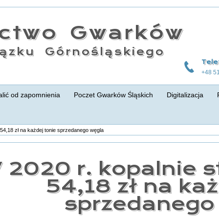
actwo Gwarków
ązku Górnośląskiego
Tele
+48 5
lić od zapomnienia
Poczet Gwarków Śląskich
Digitalizacja
o 54,18 zł na każdej tonie sprzedanego węgla
 2020 r. kopalnie s
54,18 zł na każ
sprzedanego