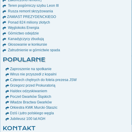
Zakończono remont j
Teren pogórniczy szybu Leon III
Rusza remont skrzyżowania
ZAMIAST PREZYDENCKIEGO
Ponad 824 miliony złotych
Węglokoks Energia
Górnictwo odejdzie
Kanadyjczycy zbudują
Głosowanie w konkursie
Zatrudnienie w górnictwie spada
POPULARNE
Zaproszenie na spotkanie
Wirus nie przyszedł z kopalni
Czterech chętnych do fotela prezesa JSW
Grzegorz przed Prokuratorią
Haldex odzyskiwaniem
Poczet Gwarków Śląskich
Władze Bractwa Gwarków
Orkiestra KWK Murcki-Staszic
Dziś i jutro polskiego węgla
Jubileusz 100 lat AGH
KONTAKT