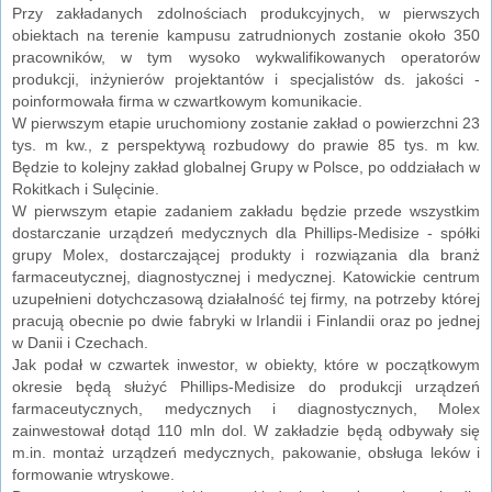
Przy zakładanych zdolnościach produkcyjnych, w pierwszych
obiektach na terenie kampusu zatrudnionych zostanie około 350
pracowników, w tym wysoko wykwalifikowanych operatorów
produkcji, inżynierów projektantów i specjalistów ds. jakości -
poinformowała firma w czwartkowym komunikacie.
W pierwszym etapie uruchomiony zostanie zakład o powierzchni 23
tys. m kw., z perspektywą rozbudowy do prawie 85 tys. m kw.
Będzie to kolejny zakład globalnej Grupy w Polsce, po oddziałach w
Rokitkach i Sulęcinie.
W pierwszym etapie zadaniem zakładu będzie przede wszystkim
dostarczanie urządzeń medycznych dla Phillips-Medisize - spółki
grupy Molex, dostarczającej produkty i rozwiązania dla branż
farmaceutycznej, diagnostycznej i medycznej. Katowickie centrum
uzupełnieni dotychczasową działalność tej firmy, na potrzeby której
pracują obecnie po dwie fabryki w Irlandii i Finlandii oraz po jednej
w Danii i Czechach.
Jak podał w czwartek inwestor, w obiekty, które w początkowym
okresie będą służyć Phillips-Medisize do produkcji urządzeń
farmaceutycznych, medycznych i diagnostycznych, Molex
zainwestował dotąd 110 mln dol. W zakładzie będą odbywały się
m.in. montaż urządzeń medycznych, pakowanie, obsługa leków i
formowanie wtryskowe.