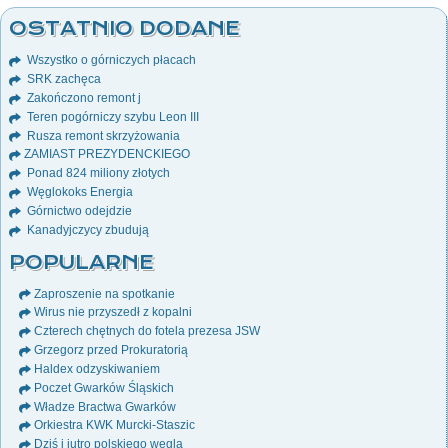
OSTATNIO DODANE
Wszystko o górniczych płacach
SRK zachęca
Zakończono remont j
Teren pogórniczy szybu Leon III
Rusza remont skrzyżowania
ZAMIAST PREZYDENCKIEGO
Ponad 824 miliony złotych
Węglokoks Energia
Górnictwo odejdzie
Kanadyjczycy zbudują
POPULARNE
Zaproszenie na spotkanie
Wirus nie przyszedł z kopalni
Czterech chętnych do fotela prezesa JSW
Grzegorz przed Prokuratorią
Haldex odzyskiwaniem
Poczet Gwarków Śląskich
Władze Bractwa Gwarków
Orkiestra KWK Murcki-Staszic
Dziś i jutro polskiego węgla