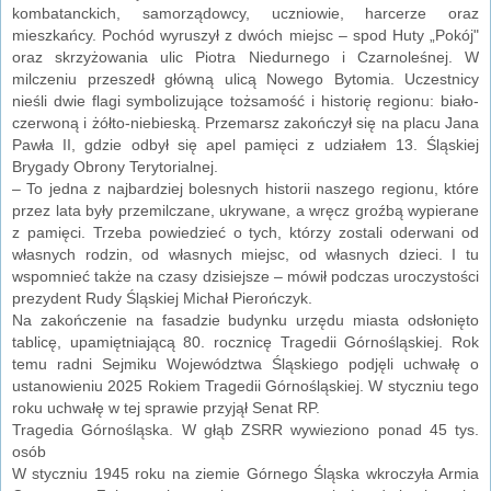
kombatanckich, samorządowcy, uczniowie, harcerze oraz
mieszkańcy. Pochód wyruszył z dwóch miejsc – spod Huty „Pokój"
oraz skrzyżowania ulic Piotra Niedurnego i Czarnoleśnej. W
milczeniu przeszedł główną ulicą Nowego Bytomia. Uczestnicy
nieśli dwie flagi symbolizujące tożsamość i historię regionu: biało-
czerwoną i żółto-niebieską. Przemarsz zakończył się na placu Jana
Pawła II, gdzie odbył się apel pamięci z udziałem 13. Śląskiej
Brygady Obrony Terytorialnej.
– To jedna z najbardziej bolesnych historii naszego regionu, które
przez lata były przemilczane, ukrywane, a wręcz groźbą wypierane
z pamięci. Trzeba powiedzieć o tych, którzy zostali oderwani od
własnych rodzin, od własnych miejsc, od własnych dzieci. I tu
wspomnieć także na czasy dzisiejsze – mówił podczas uroczystości
prezydent Rudy Śląskiej Michał Pierończyk.
Na zakończenie na fasadzie budynku urzędu miasta odsłonięto
tablicę, upamiętniającą 80. rocznicę Tragedii Górnośląskiej. Rok
temu radni Sejmiku Województwa Śląskiego podjęli uchwałę o
ustanowieniu 2025 Rokiem Tragedii Górnośląskiej. W styczniu tego
roku uchwałę w tej sprawie przyjął Senat RP.
Tragedia Górnośląska. W głąb ZSRR wywieziono ponad 45 tys.
osób
W styczniu 1945 roku na ziemie Górnego Śląska wkroczyła Armia