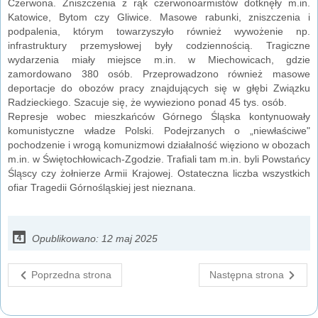
Czerwona. Zniszczenia z rąk czerwonoarmistów dotknęły m.in.
Katowice, Bytom czy Gliwice. Masowe rabunki, zniszczenia i
podpalenia, którym towarzyszyło również wywożenie np.
infrastruktury przemysłowej były codziennością. Tragiczne
wydarzenia miały miejsce m.in. w Miechowicach, gdzie
zamordowano 380 osób. Przeprowadzono również masowe
deportacje do obozów pracy znajdujących się w głębi Związku
Radzieckiego. Szacuje się, że wywieziono ponad 45 tys. osób.
Represje wobec mieszkańców Górnego Śląska kontynuowały
komunistyczne władze Polski. Podejrzanych o „niewłaściwe"
pochodzenie i wrogą komunizmowi działalność więziono w obozach
m.in. w Świętochłowicach-Zgodzie. Trafiali tam m.in. byli Powstańcy
Śląscy czy żołnierze Armii Krajowej. Ostateczna liczba wszystkich
ofiar Tragedii Górnośląskiej jest nieznana.
Opublikowano: 12 maj 2025
Poprzedna strona
Następna strona