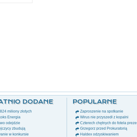
ATNIO DODANE
POPULARNE
24 miliony złotych
Zaproszenie na spotkanie
oks Energia
Wirus nie przyszedł z kopalni
wo odejdzie
Czterech chętnych do fotela prez
jczycy zbudują
Grzegorz przed Prokuratorią
anie w konkursie
Haldex odzyskiwaniem