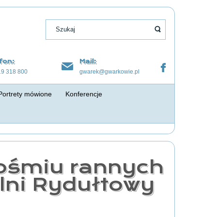
fon:
Mail:
19 318 800
gwarek@gwarkowie.pl
Portrety mówione
Konferencje
 ośmiu rannych
lni Rydułtowy