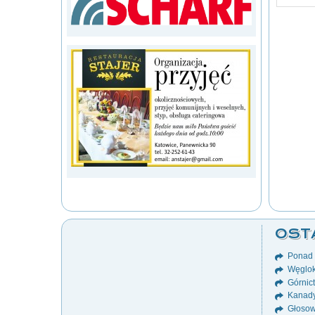
OST
Ponad 8
Węglok
Górnict
Kanady
Głosow