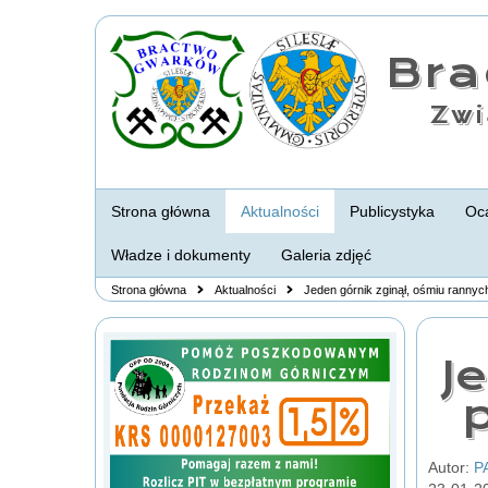
Br
Zwi
Strona główna
Aktualności
Publicystyka
Oca
Władze i dokumenty
Galeria zdjęć
Strona główna
Aktualności
Jeden górnik zginął, ośmiu rannyc
J
Autor:
P