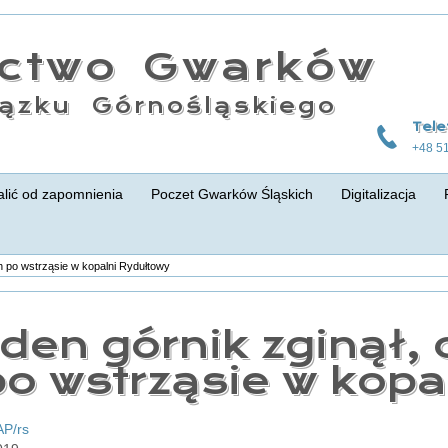
actwo Gwarków
ązku Górnośląskiego
Tele
+48 5
lić od zapomnienia
Poczet Gwarków Śląskich
Digitalizacja
h po wstrząsie w kopalni Rydułtowy
eden górnik zginął,
po wstrząsie w kopa
AP/rs