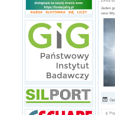
23-01-2
Jeden gó
rano Wy
Opu
Pop