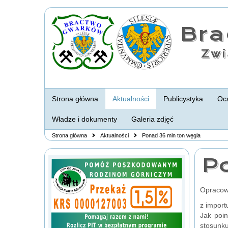
Br
Zwi
Strona główna
Aktualności
Publicystyka
Oca
Władze i dokumenty
Galeria zdjęć
Strona główna
Aktualności
Ponad 36 mln ton węgla
P
Opracow
z import
Jak poi
stosunku