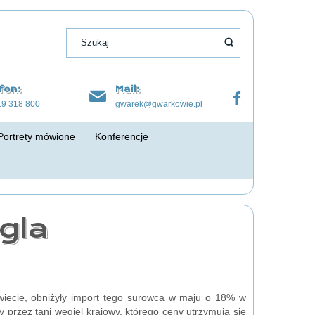
fon:
Mail:
19 318 800
gwarek@gwarkowie.pl
Portrety mówione
Konferencje
gla
wiecie, obniżyły import tego surowca w maju o 18% w
przez tani węgiel krajowy, którego ceny utrzymują się