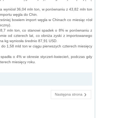
la wyniósł 36,04 mln ton, w porównaniu z 43,82 mln ton
importu węgla do Chin.
ześniej bowiem import węgla w Chinach co miesiąc rósł
eczny).
88,7 mln ton, co stanowi spadek o 8% w porównaniu z
omie od czterech lat, co obniża zyski z importowanego
 na kg wyniosła średnio 87,91 USD.
do 1,58 mld ton w ciągu pierwszych czterech miesięcy
, spadła o 4% w okresie styczeń-kwiecień, podczas gdy
terech miesięcy roku.
Następna strona