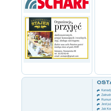
OST
Kanady
Zatrudn
Rumuni
Jest ju
Jak Ko