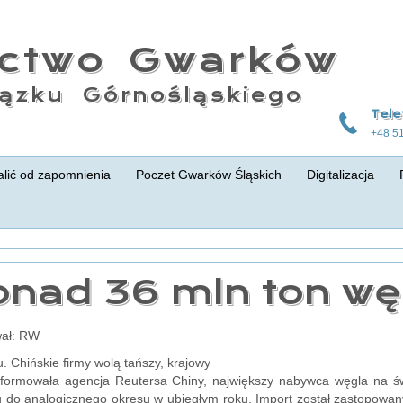
actwo Gwarków
ązku Górnośląskiego
Tele
+48 5
lić od zapomnienia
Poczet Gwarków Śląskich
Digitalizacja
onad 36 mln ton wę
ał: RW
u. Chińskie firmy wolą tańszy, krajowy
nformowała agencja Reutersa Chiny, największy nabywca węgla na ś
 do analogicznego okresu w ubiegłym roku. Import został zastopowany 