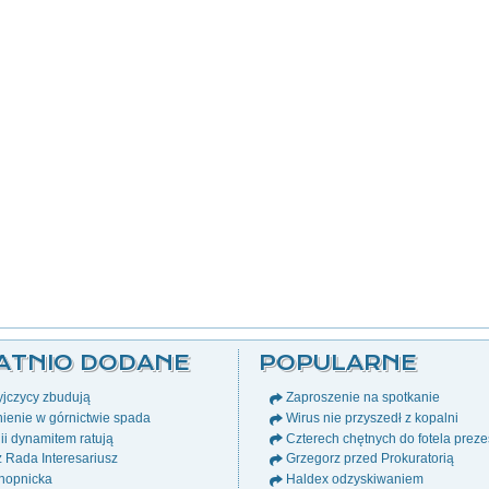
ATNIO DODANE
POPULARNE
jczycy zbudują
Zaproszenie na spotkanie
ienie w górnictwie spada
Wirus nie przyszedł z kopalni
i dynamitem ratują
Czterech chętnych do fotela prez
ż Rada Interesariusz
Grzegorz przed Prokuratorią
nopnicka
Haldex odzyskiwaniem