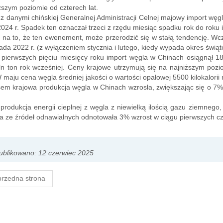
ższym poziomie od czterech lat.
z danymi chińskiej Generalnej Administracji Celnej majowy import węg
024 r. Spadek ten oznaczał trzeci z rzędu miesiąc spadku rok do roku 
na to, że ten ewenement, może przerodzić się w stałą tendencję. Wc
pada 2022 r. (z wyłączeniem stycznia i lutego, kiedy wypada okres świąt
 pierwszych pięciu miesięcy roku import węgla w Chinach osiągnął 1
n ton rok wcześniej. Ceny krajowe utrzymują się na najniższym pozi
 maju cena węgla średniej jakości o wartości opałowej 5500 kilokalorii
m krajowa produkcja węgla w Chinach wzrosła, zwiększając się o 7% 
produkcja energii cieplnej z węgla z niewielką ilością gazu ziemnego
a ze źródeł odnawialnych odnotowała 3% wzrost w ciągu pierwszych cz
blikowano: 12 czerwiec 2025
rzedna strona