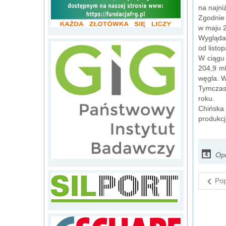
na najni
Zgodnie 
w maju 2
Wygląda 
od listo
W ciągu
204,9 ml
węgla. W
Tymczase
roku.
Chińska 
produkcj
Opu
Pop