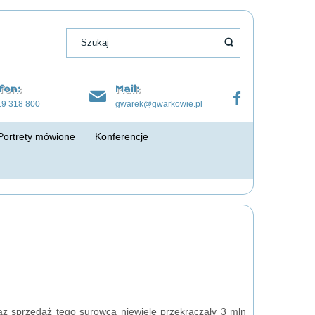
fon:
Mail:
19 318 800
gwarek@gwarkowie.pl
Portrety mówione
Konferencje
az sprzedaż tego surowca niewiele przekraczały 3 mln