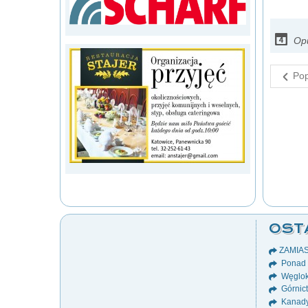
Opu
Pop
OST
ZAMIA
Ponad 8
Węglok
Górnict
Kanady