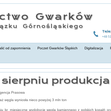
actwo Gwarków
ązku Górnośląskiego
Tele
+48 5
lić od zapomnienia
Poczet Gwarków Śląskich
Digitalizacja
sierpniu produkcja
Agencja Prasowa
aż węgla wyniosła nieco powyżej 3 mln ton
iu br. miesięczne wydobycie węgla kamiennego z polskich kopalń or