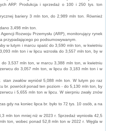
ych ARP. Produkcja i sprzedaż o 100 i 250 tys. ton
rycznej bariery 3 mln ton, do 2,989 mln ton. Również
edano 3,498 mln ton.
ł Agencji Rozwoju Przemysłu (ARP), monitorujący rynek
siąca przypadającego po podsumowywanym.
aby w lutym i marcu spaść do 3,590 mln ton, w kwietniu
,093 mln ton i w lipcu wzrosła do 3,557 mln ton, by w
m do 3,537 mln ton, w marcu 3,388 mln ton, w kwietniu
zerwcu do 3,057 mln ton, w lipcu do 3,183 mln ton i w
r. stan zwałów wyniósł 5,088 mln ton. W lutym po raz
u br. powrócił ponad ten poziom - do 5,130 mln ton, by
zerwcu i 5,655 mln ton w lipcu. W sierpniu zwały znów
as gdy na koniec lipca br. było to 72 tys. 10 osób, a na
,3 mln ton mniej niż w 2023 r. Sprzedaż wyniosła 42,5
3 mln ton, wobec ponad 52,8 mln ton w 2022 r. Węgla w