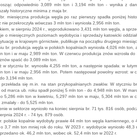
nosząc odpowiednio 3,089 mln ton i 3,194 mln ton - wynika z dan
zały historyczne minima z maja br.
r. miesięczna produkcja węgla po raz pierwszy spadła poniżej histo
 nie przekroczyła wówczas 3 mln ton i wyniosła 2,956 mln ton.
kiem, w sierpniu 2024 r., wyprodukowano 3,431 mln ton węgla, a sprz
je o miesięcznych poziomach wydobycia i sprzedaży katowicki oddzia
sytuację w krajowym górnictwie, publikuje na początku drugiego mie
iu br. produkcja węgla w polskich kopalniach wyniosła 4,026 mln ton, 
n ton i w maju 2,989 mln ton. W czerwcu produkcja znów wzrosła do 3
 znów spaść do 3,089 mln ton.
 w styczniu br. wynosiła 4,255 mln ton, a następnie spadała: w luty
n ton i w maju 2,956 mln ton. Potem następował powolny wzrost: w c
 do 3,194 mln ton.
 przekłada się m.in. na stan przykopalnianych zwałów. W styczniu b
 od marca ub. roku spadł poniżej 5 mln ton - do 4,948 mln ton. W marc
o 5,286 mln ton w kwietniu, 5,297 mln ton w maju, 5,304 mln ton w c
 zmalały - do 5,525 mln ton.
enie w sektorze wyniosło na koniec sierpnia br. 71 tys. 816 osób, podcz
ierpnia 2024 r. - 74 tys. 879 osób.
. polskie kopalnie wydobyły prawie 44 mln ton węgla kamiennego, o 4
 o 3,7 mln ton mniej rok do roku. W 2023 r. wydobycie wyniosło 48,
sprzedano ok. 46,2 mln ton, wobec ok. 52,4 mln ton w 2022 r.