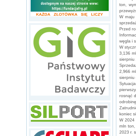
ton, wy
przewyżs
W maju b
sprzedaż
Przed ro
Informac
węgla i 
W styczn
3,136 ml
sierpniu
Sprzedaż
2,966 ml
sierpniu
Sytuacja
pierwszy
rosnąć d
odrobinę
Zatrudni
koniec s
W 2024 r
mln ton,
2023 r. 