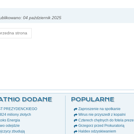
blikowano: 04 październik 2025
rzedna strona
ATNIO DODANE
POPULARNE
ST PREZYDENCKIEGO
Zaproszenie na spotkanie
24 miliony złotych
Wirus nie przyszedł z kopalni
oks Energia
Czterech chętnych do fotela prez
wo odejdzie
Grzegorz przed Prokuratorią
jczycy zbudują
Haldex odzyskiwaniem