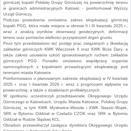
górniczej kopalń Polskiej Grupy Górniczej na powierzchnię terenu
w granicach administracyjnych Katowic - poinformował Wyższy
Urząd Górniczy.
Podczas posiedzenia omówiono zakres eksploatacji górniczej
kopalń PGG, która miała miejsce w okresie II i III kwartału 2025 r.,
wraz z analizą wyników obserwacji geodezyjnych, deformacji
terenu oraz pomiarów wielkości przyspieszeń drgań gruntu.
Poza tym przedstawiono też postęp prac związanych z likwidacją
zakładów górniczych KWK Wieczorek II oraz KWK Boże Dary, a
także zakres usuwania szkód spowodowanych ruchem zakładów
górniczych PGG. Ponadto omówiono współpracę organów
samorządowych z kopalniami prowadzącymi eksploatację pod
terenami miasta Katowice.
Poinformowano o planowanym zakresie eksploatacji w IV kwartale
2025 r. oraz I kwartale 2026 r. wraz z prognozami wpływów na
powierzchnię, a także o działaniach profilaktycznych.
W spotkaniu uczestniczyli przedstawiciele Okręgowego Urzędu
Górniczego w Katowicach, Urzędu Miasta Katowice, Polskiej Grupy
Górniczej, w tym KWK Mysłowice-Wesoła i KWK Staszic-Wujek,
SRK w Bytomiu Oddział w Czeladzi CZOK oraz SRK w Bytomiu
Oddział w Rudzie Śląskiej KCL.
Obradom przewodniczył zastępca dyrektora Okręgowego Urzędu
Górniczego w Katowicach Artur Sowa.