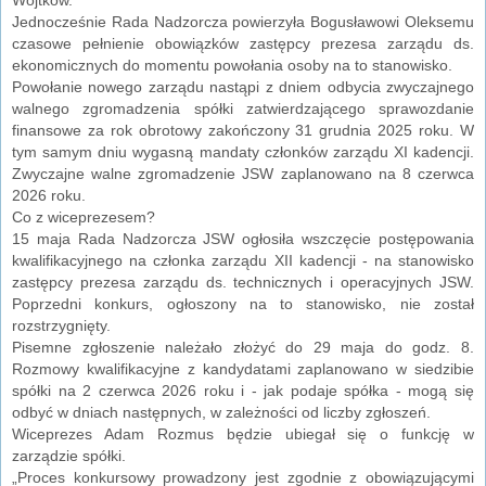
Jednocześnie Rada Nadzorcza powierzyła Bogusławowi Oleksemu
czasowe pełnienie obowiązków zastępcy prezesa zarządu ds.
ekonomicznych do momentu powołania osoby na to stanowisko.
Powołanie nowego zarządu nastąpi z dniem odbycia zwyczajnego
walnego zgromadzenia spółki zatwierdzającego sprawozdanie
finansowe za rok obrotowy zakończony 31 grudnia 2025 roku. W
tym samym dniu wygasną mandaty członków zarządu XI kadencji.
Zwyczajne walne zgromadzenie JSW zaplanowano na 8 czerwca
2026 roku.
Co z wiceprezesem?
15 maja Rada Nadzorcza JSW ogłosiła wszczęcie postępowania
kwalifikacyjnego na członka zarządu XII kadencji - na stanowisko
zastępcy prezesa zarządu ds. technicznych i operacyjnych JSW.
Poprzedni konkurs, ogłoszony na to stanowisko, nie został
rozstrzygnięty.
Pisemne zgłoszenie należało złożyć do 29 maja do godz. 8.
Rozmowy kwalifikacyjne z kandydatami zaplanowano w siedzibie
spółki na 2 czerwca 2026 roku i - jak podaje spółka - mogą się
odbyć w dniach następnych, w zależności od liczby zgłoszeń.
Wiceprezes Adam Rozmus będzie ubiegał się o funkcję w
zarządzie spółki.
„Proces konkursowy prowadzony jest zgodnie z obowiązującymi