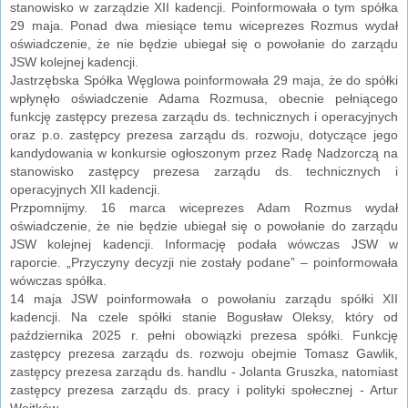
stanowisko w zarządzie XII kadencji. Poinformowała o tym spółka
29 maja. Ponad dwa miesiące temu wiceprezes Rozmus wydał
oświadczenie, że nie będzie ubiegał się o powołanie do zarządu
JSW kolejnej kadencji.
Jastrzębska Spółka Węglowa poinformowała 29 maja, że do spółki
wpłynęło oświadczenie Adama Rozmusa, obecnie pełniącego
funkcję zastępcy prezesa zarządu ds. technicznych i operacyjnych
oraz p.o. zastępcy prezesa zarządu ds. rozwoju, dotyczące jego
kandydowania w konkursie ogłoszonym przez Radę Nadzorczą na
stanowisko zastępcy prezesa zarządu ds. technicznych i
operacyjnych XII kadencji.
Przpomnijmy. 16 marca wiceprezes Adam Rozmus wydał
oświadczenie, że nie będzie ubiegał się o powołanie do zarządu
JSW kolejnej kadencji. Informację podała wówczas JSW w
raporcie. „Przyczyny decyzji nie zostały podane” – poinformowała
wówczas spółka.
14 maja JSW poinformowała o powołaniu zarządu spółki XII
kadencji. Na czele spółki stanie Bogusław Oleksy, który od
października 2025 r. pełni obowiązki prezesa spółki. Funkcję
zastępcy prezesa zarządu ds. rozwoju obejmie Tomasz Gawlik,
zastępcy prezesa zarządu ds. handlu - Jolanta Gruszka, natomiast
zastępcy prezesa zarządu ds. pracy i polityki społecznej - Artur
Wojtków.