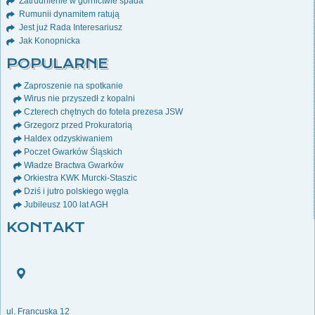
Zatrudnienie w górnictwie spada
Rumunii dynamitem ratują
Jest już Rada Interesariusz
Jak Konopnicka
POPULARNE
Zaproszenie na spotkanie
Wirus nie przyszedł z kopalni
Czterech chętnych do fotela prezesa JSW
Grzegorz przed Prokuratorią
Haldex odzyskiwaniem
Poczet Gwarków Śląskich
Władze Bractwa Gwarków
Orkiestra KWK Murcki-Staszic
Dziś i jutro polskiego węgla
Jubileusz 100 lat AGH
KONTAKT
ul. Francuska 12